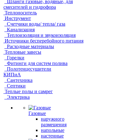
Шланги газовые, водяные, для
смесителей и гидрофора
Теплоноситель
Инструмент
Счетчики воды/ тепла/ газа
Канализация
Теплоизоляция и звукоизоляция
Источники бесперебойного питания
Расходные материалы
Тепловые завесы
Горелки
Фитинги для систем полива
Полотенцесушители
КИПиА
Сантехника
Септики
Теплые полы и самрег
Электрика
Газовые
наружного
размещения
напольные
настенные