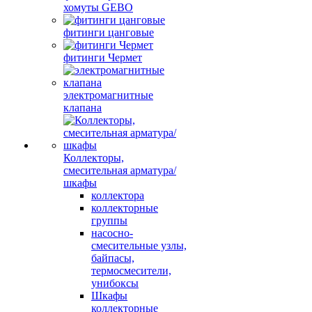
хомуты GEBO
фитинги цанговые
фитинги Чермет
электромагнитные
клапана
Коллекторы,
смесительная арматура/
шкафы
коллектора
коллекторные
группы
насосно-
смесительные узлы,
байпасы,
термосмесители,
унибоксы
Шкафы
коллекторные