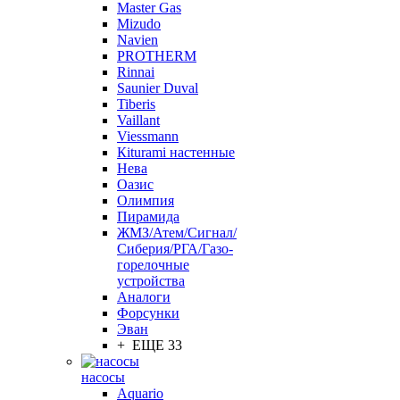
Master Gas
Mizudo
Navien
PROTHERM
Rinnai
Saunier Duval
Tiberis
Vaillant
Viessmann
Кiturami настенные
Нева
Оазис
Олимпия
Пирамида
ЖМЗ/Атем/Сигнал/
Сиберия/РГА/Газо-
горелочные
устройства
Aналоги
Форсунки
Эван
+ ЕЩЕ 33
насосы
Aquario