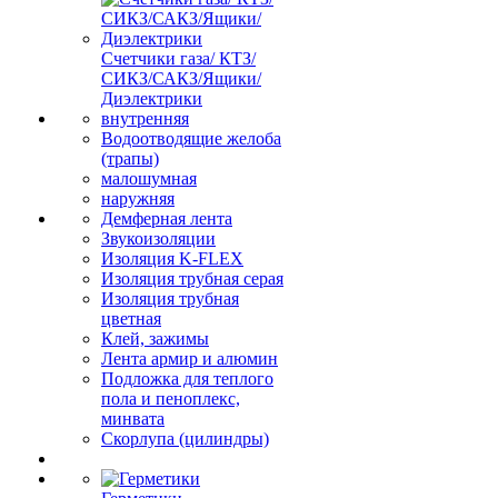
Счетчики газа/ КТЗ/
СИКЗ/САКЗ/Ящики/
Диэлектрики
внутренняя
Водоотводящие желоба
(трапы)
малошумная
наружняя
Демферная лента
Звукоизоляции
Изоляция K-FLEX
Изоляция трубная серая
Изоляция трубная
цветная
Клей, зажимы
Лента армир и алюмин
Подложка для теплого
пола и пеноплекс,
минвата
Скорлупа (цилиндры)