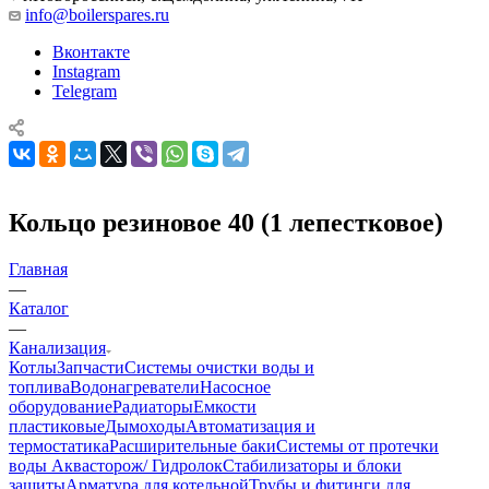
info@boilerspares.ru
Вконтакте
Instagram
Telegram
Кольцо резиновое 40 (1 лепестковое)
Главная
—
Каталог
—
Канализация
Котлы
Запчасти
Системы очистки воды и
топлива
Водонагреватели
Насосное
оборудование
Радиаторы
Емкости
пластиковые
Дымоходы
Автоматизация и
термостатика
Расширительные баки
Системы от протечки
воды Аквасторож/ Гидролок
Стабилизаторы и блоки
защиты
Арматура для котельной
Трубы и фитинги для