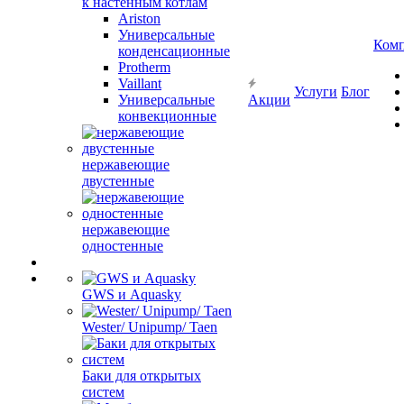
к настенным котлам
Ariston
Универсальные
Ком
конденсационные
Protherm
Vaillant
Услуги
Блог
Универсальные
Акции
конвекционные
нержавеющие
двустенные
нержавеющие
одностенные
GWS и Aquasky
Wester/ Unipump/ Taen
Баки для открытых
систем