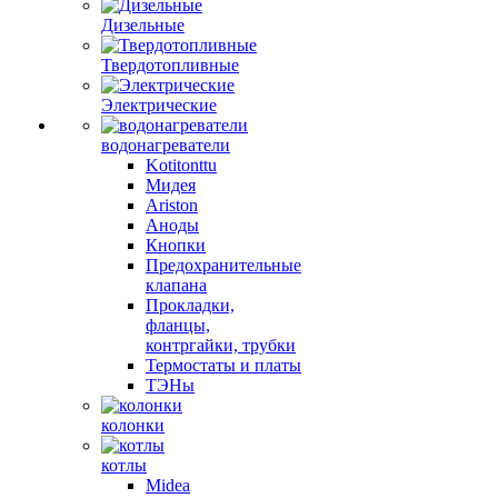
Дизельные
Твердотопливные
Электрические
водонагреватели
Kotitonttu
Мидея
Ariston
Аноды
Кнопки
Предохранительные
клапана
Прокладки,
фланцы,
контргайки, трубки
Термостаты и платы
ТЭНы
колонки
котлы
Midea