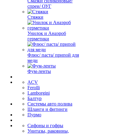
Смазки силиконовые/
спреи/ ОУГ
Стяжки
Унилок и Анаэроб
герметики
Флюс/ паста/ припой для
меди
Фум-ленты
ACV
Ferolli
Lamborgini
Балтур
Системы авто полива
Шланги и фитинги
Пурмо
Сифоны и гофры
Унитазы, раковины,