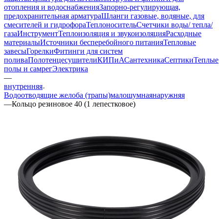
отопления и водоснабжения
Запорно-регулирующая,
предохранительная арматура
Шланги газовые, водяные, для
смесителей и гидрофора
Теплоноситель
Счетчики воды/ тепла/
газа
Инструмент
Теплоизоляция и звукоизоляция
Расходные
материалы
Источники бесперебойного питания
Тепловые
завесы
Горелки
Фитинги для систем
полива
Полотенцесушители
КИПиА
Сантехника
Септики
Теплые
полы и самрег
Электрика
—
внутренняя
Водоотводящие желоба (трапы)
малошумная
наружняя
—
Кольцо резиновое 40 (1 лепестковое)