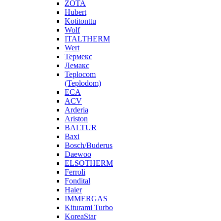
ZOTA
Hubert
Kotitonttu
Wolf
ITALTHERM
Wert
Термекс
Лемакс
Teplocom
(Teplodom)
ECA
ACV
Arderia
Ariston
BALTUR
Baxi
Bosch/Buderus
Daewoo
ELSOTHERM
Ferroli
Fondital
Haier
IMMERGAS
Kiturami Turbo
KoreaStar