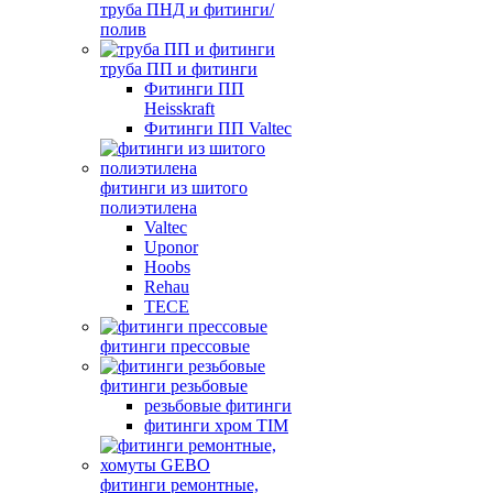
труба ПНД и фитинги/
полив
труба ПП и фитинги
Фитинги ПП
Heisskraft
Фитинги ПП Valtec
фитинги из шитого
полиэтилена
Valtec
Uponor
Hoobs
Rehau
TECE
фитинги прессовые
фитинги резьбовые
резьбовые фитинги
фитинги хром TIM
фитинги ремонтные,