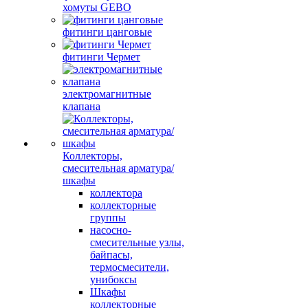
хомуты GEBO
фитинги цанговые
фитинги Чермет
электромагнитные
клапана
Коллекторы,
смесительная арматура/
шкафы
коллектора
коллекторные
группы
насосно-
смесительные узлы,
байпасы,
термосмесители,
унибоксы
Шкафы
коллекторные