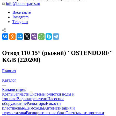
info@boilerspares.ru
Вконтакте
Instagram
Telegram
Отвод 110 15° (рыжий) "OSTENDORF"
KGB (220200)
Главная
—
Каталог
—
Канализация
Котлы
Запчасти
Системы очистки воды и
топлива
Водонагреватели
Насосное
оборудование
Радиаторы
Емкости
пластиковые
Дымоходы
Автоматизация и
термостатика
Расширительные баки
Системы от протечки