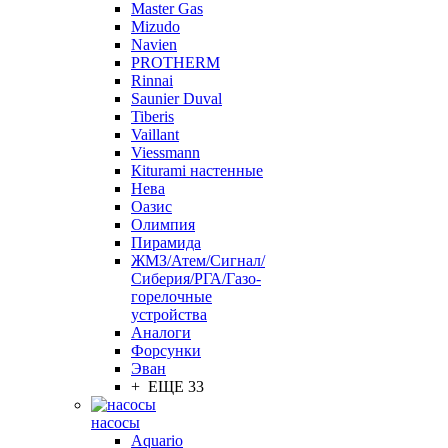
Master Gas
Mizudo
Navien
PROTHERM
Rinnai
Saunier Duval
Tiberis
Vaillant
Viessmann
Кiturami настенные
Нева
Оазис
Олимпия
Пирамида
ЖМЗ/Атем/Сигнал/
Сиберия/РГА/Газо-
горелочные
устройства
Aналоги
Форсунки
Эван
+ ЕЩЕ 33
насосы
Aquario