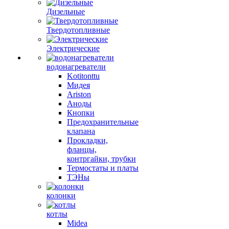
Дизельные
Твердотопливные
Электрические
водонагреватели
Kotitonttu
Мидея
Ariston
Аноды
Кнопки
Предохранительные
клапана
Прокладки,
фланцы,
контргайки, трубки
Термостаты и платы
ТЭНы
колонки
котлы
Midea