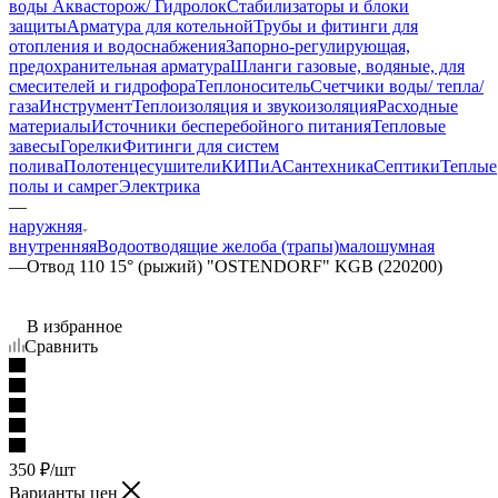
воды Аквасторож/ Гидролок
Стабилизаторы и блоки
защиты
Арматура для котельной
Трубы и фитинги для
отопления и водоснабжения
Запорно-регулирующая,
предохранительная арматура
Шланги газовые, водяные, для
смесителей и гидрофора
Теплоноситель
Счетчики воды/ тепла/
газа
Инструмент
Теплоизоляция и звукоизоляция
Расходные
материалы
Источники бесперебойного питания
Тепловые
завесы
Горелки
Фитинги для систем
полива
Полотенцесушители
КИПиА
Сантехника
Септики
Теплые
полы и самрег
Электрика
—
наружняя
внутренняя
Водоотводящие желоба (трапы)
малошумная
—
Отвод 110 15° (рыжий) "OSTENDORF" KGB (220200)
В избранное
Сравнить
350
₽
/шт
Варианты цен