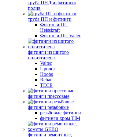
труба ПНД и фитинги/
полив
труба ПП и фитинги
Фитинги ПП
Heisskraft
Фитинги ПП Valtec
фитинги из шитого
полиэтилена
Valtec
Uponor
Hoobs
Rehau
TECE
фитинги прессовые
фитинги резьбовые
резьбовые фитинги
фитинги хром TIM
фитинги ремонтные,