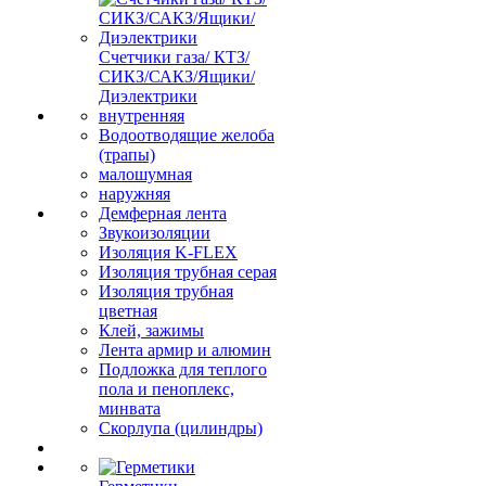
Счетчики газа/ КТЗ/
СИКЗ/САКЗ/Ящики/
Диэлектрики
внутренняя
Водоотводящие желоба
(трапы)
малошумная
наружняя
Демферная лента
Звукоизоляции
Изоляция K-FLEX
Изоляция трубная серая
Изоляция трубная
цветная
Клей, зажимы
Лента армир и алюмин
Подложка для теплого
пола и пеноплекс,
минвата
Скорлупа (цилиндры)