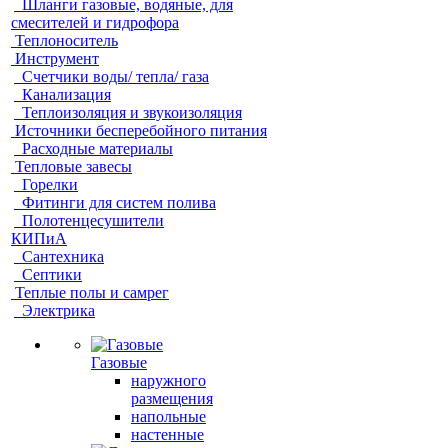
Шланги газовые, водяные, для
смесителей и гидрофора
Теплоноситель
Инструмент
Счетчики воды/ тепла/ газа
Канализация
Теплоизоляция и звукоизоляция
Источники бесперебойного питания
Расходные материалы
Тепловые завесы
Горелки
Фитинги для систем полива
Полотенцесушители
КИПиА
Сантехника
Септики
Теплые полы и самрег
Электрика
Газовые
наружного
размещения
напольные
настенные