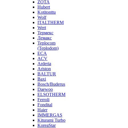
ZOTA
Hubert
Kotitonttu
Wolf
ITALTHERM
Wert
Термекс
Лемакс
Teplocom
(Teplodom)
ECA
ACV
Arderia
Ariston
BALTUR
Baxi
Bosch/Buderus
Daewoo
ELSOTHERM
Ferroli
Fondital
Haier
IMMERGAS
Kiturami Turbo
KoreaStar