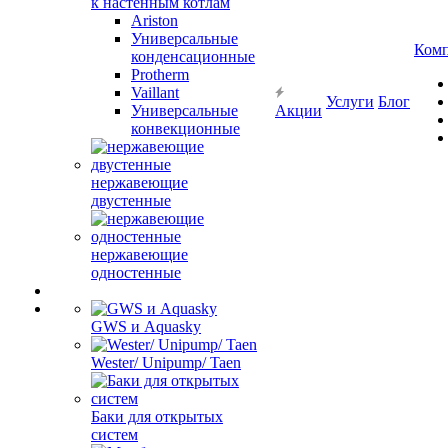
к настенным котлам
Ariston
Универсальные
Ком
конденсационные
Protherm
Vaillant
Услуги
Блог
Универсальные
Акции
конвекционные
нержавеющие
двустенные
нержавеющие
одностенные
GWS и Aquasky
Wester/ Unipump/ Taen
Баки для открытых
систем