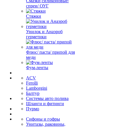
Смазки силиконовые/
спреи/ ОУГ
Стяжки
Унилок и Анаэроб
герметики
Флюс/ паста/ припой для
меди
Фум-ленты
ACV
Ferolli
Lamborgini
Балтур
Системы авто полива
Шланги и фитинги
Пурмо
Сифоны и гофры
Унитазы, раковины,