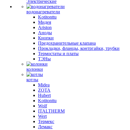
Электрические
водонагреватели
Kotitonttu
Мидея
Ariston
Аноды
Кнопки
Предохранительные клапана
Прокладки, фланцы, контргайки, трубки
Термостаты и платы
ТЭНы
колонки
котлы
Midea
ZOTA
Hubert
Kotitonttu
Wolf
ITALTHERM
Wert
Термекс
Лемакс