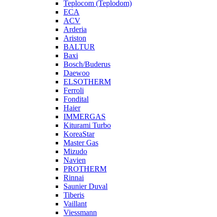
Teplocom (Teplodom)
ECA
ACV
Arderia
Ariston
BALTUR
Baxi
Bosch/Buderus
Daewoo
ELSOTHERM
Ferroli
Fondital
Haier
IMMERGAS
Kiturami Turbo
KoreaStar
Master Gas
Mizudo
Navien
PROTHERM
Rinnai
Saunier Duval
Tiberis
Vaillant
Viessmann