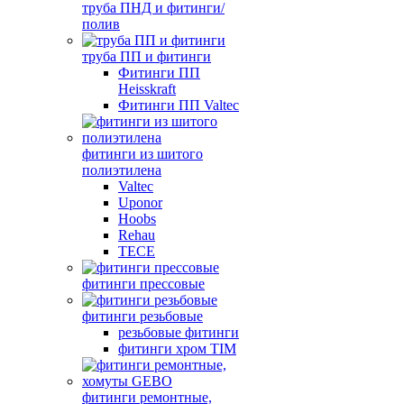
труба ПНД и фитинги/
полив
труба ПП и фитинги
Фитинги ПП
Heisskraft
Фитинги ПП Valtec
фитинги из шитого
полиэтилена
Valtec
Uponor
Hoobs
Rehau
TECE
фитинги прессовые
фитинги резьбовые
резьбовые фитинги
фитинги хром TIM
фитинги ремонтные,