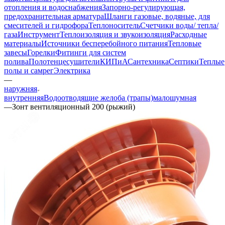
отопления и водоснабжения
Запорно-регулирующая,
предохранительная арматура
Шланги газовые, водяные, для
смесителей и гидрофора
Теплоноситель
Счетчики воды/ тепла/
газа
Инструмент
Теплоизоляция и звукоизоляция
Расходные
материалы
Источники бесперебойного питания
Тепловые
завесы
Горелки
Фитинги для систем
полива
Полотенцесушители
КИПиА
Сантехника
Септики
Теплые
полы и самрег
Электрика
—
наружняя
внутренняя
Водоотводящие желоба (трапы)
малошумная
—
Зонт вентиляционный 200 (рыжий)