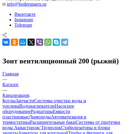
info@boilerspares.ru
Вконтакте
Instagram
Telegram
Зонт вентиляционный 200 (рыжий)
Главная
—
Каталог
—
Канализация
Котлы
Запчасти
Системы очистки воды и
топлива
Водонагреватели
Насосное
оборудование
Радиаторы
Емкости
пластиковые
Дымоходы
Автоматизация и
термостатика
Расширительные баки
Системы от протечки
воды Аквасторож/ Гидролок
Стабилизаторы и блоки
защиты
Арматура для котельной
Трубы и фитинги для