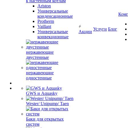
к настенным котлам
Ariston
Универсальные
Ком
конденсационные
Protherm
Vaillant
Услуги
Блог
Универсальные
Акции
конвекционные
нержавеющие
двустенные
нержавеющие
одностенные
GWS и Aquasky
Wester/ Unipump/ Taen
Баки для открытых
систем