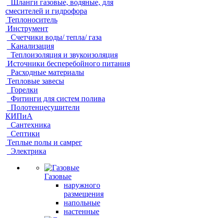
Шланги газовые, водяные, для
смесителей и гидрофора
Теплоноситель
Инструмент
Счетчики воды/ тепла/ газа
Канализация
Теплоизоляция и звукоизоляция
Источники бесперебойного питания
Расходные материалы
Тепловые завесы
Горелки
Фитинги для систем полива
Полотенцесушители
КИПиА
Сантехника
Септики
Теплые полы и самрег
Электрика
Газовые
наружного
размещения
напольные
настенные