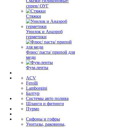
Смазки силиконовые/
спреи/ ОУГ
Стяжки
Унилок и Анаэроб
герметики
Флюс/ паста/ припой для
меди
Фум-ленты
ACV
Ferolli
Lamborgini
Балтур
Системы авто полива
Шланги и фитинги
Пурмо
Сифоны и гофры
Унитазы, раковины,