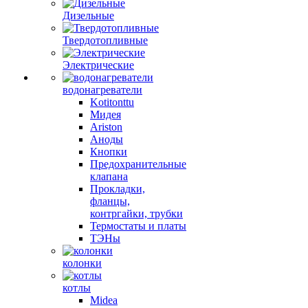
Дизельные
Твердотопливные
Электрические
водонагреватели
Kotitonttu
Мидея
Ariston
Аноды
Кнопки
Предохранительные
клапана
Прокладки,
фланцы,
контргайки, трубки
Термостаты и платы
ТЭНы
колонки
котлы
Midea