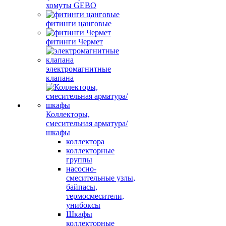
хомуты GEBO
фитинги цанговые
фитинги Чермет
электромагнитные
клапана
Коллекторы,
смесительная арматура/
шкафы
коллектора
коллекторные
группы
насосно-
смесительные узлы,
байпасы,
термосмесители,
унибоксы
Шкафы
коллекторные