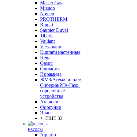
Master Gas
Mizudo
Navien
PROTHERM
Rinnai
Saunier Duval
Tiberis
Vaillant
Viessmann
Кiturami настенные
Нева
Оазис
Олимпия
Пирамида
ЖМЗ/Атем/Сигнал/
Сиберия/РГА/Газо-
горелочные
устройства
Aналоги
Форсунки
Эван
+ ЕЩЕ 33
насосы
Aquario