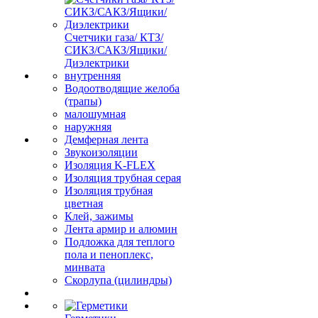
Счетчики газа/ КТЗ/
СИКЗ/САКЗ/Ящики/
Диэлектрики
внутренняя
Водоотводящие желоба
(трапы)
малошумная
наружняя
Демферная лента
Звукоизоляции
Изоляция K-FLEX
Изоляция трубная серая
Изоляция трубная
цветная
Клей, зажимы
Лента армир и алюмин
Подложка для теплого
пола и пеноплекс,
минвата
Скорлупа (цилиндры)