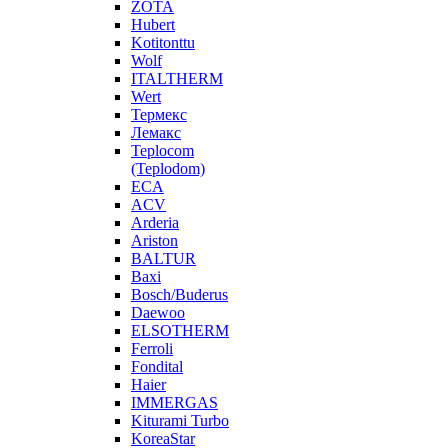
ZOTA
Hubert
Kotitonttu
Wolf
ITALTHERM
Wert
Термекс
Лемакс
Teplocom
(Teplodom)
ECA
ACV
Arderia
Ariston
BALTUR
Baxi
Bosch/Buderus
Daewoo
ELSOTHERM
Ferroli
Fondital
Haier
IMMERGAS
Kiturami Turbo
KoreaStar