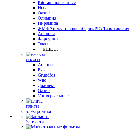
Кiturami настенные
Нева
Оазис
Олимпия
Пирамида
ЖМЗ/Атем/Сигнал/Сиберия/РГА/Газо-горелоч
Aналоги
Форсунки
Эван
+ ЕЩЕ 33
насосы
Aquario
Espa
Grundfos
Wilo
Джилекс
Оазис
Универсальные
плиты
электроника
Запчасти