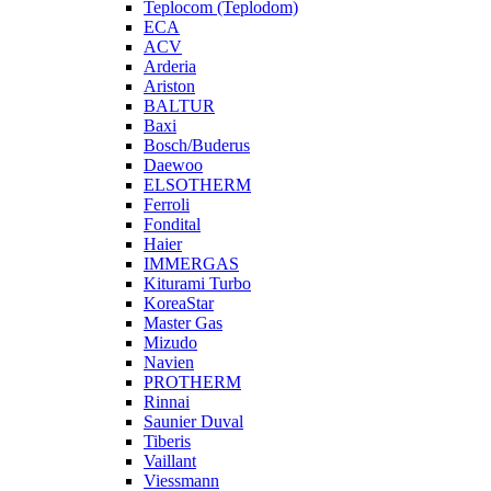
Teplocom (Teplodom)
ECA
ACV
Arderia
Ariston
BALTUR
Baxi
Bosch/Buderus
Daewoo
ELSOTHERM
Ferroli
Fondital
Haier
IMMERGAS
Kiturami Turbo
KoreaStar
Master Gas
Mizudo
Navien
PROTHERM
Rinnai
Saunier Duval
Tiberis
Vaillant
Viessmann