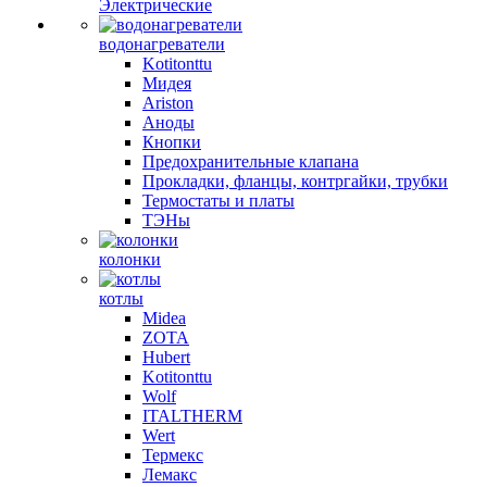
Электрические
водонагреватели
Kotitonttu
Мидея
Ariston
Аноды
Кнопки
Предохранительные клапана
Прокладки, фланцы, контргайки, трубки
Термостаты и платы
ТЭНы
колонки
котлы
Midea
ZOTA
Hubert
Kotitonttu
Wolf
ITALTHERM
Wert
Термекс
Лемакс