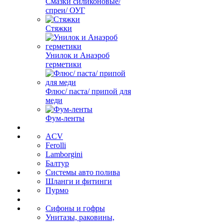
Смазки силиконовые/
спреи/ ОУГ
Стяжки
Унилок и Анаэроб
герметики
Флюс/ паста/ припой для
меди
Фум-ленты
ACV
Ferolli
Lamborgini
Балтур
Системы авто полива
Шланги и фитинги
Пурмо
Сифоны и гофры
Унитазы, раковины,