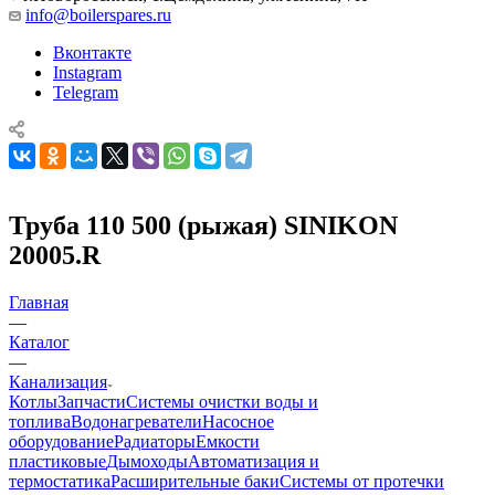
info@boilerspares.ru
Вконтакте
Instagram
Telegram
Труба 110 500 (рыжая) SINIKON
20005.R
Главная
—
Каталог
—
Канализация
Котлы
Запчасти
Системы очистки воды и
топлива
Водонагреватели
Насосное
оборудование
Радиаторы
Емкости
пластиковые
Дымоходы
Автоматизация и
термостатика
Расширительные баки
Системы от протечки