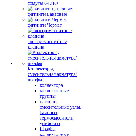
хомуты GEBO
фитинги цанговые
фитинги Чермет
электромагнитные
клапана
Коллекторы,
смесительная арматура/
шкафы
коллектора
коллекторные
группы
насосно-
смесительные узлы,
байпасы,
термосмесители,
унибоксы
Шкафы
коллекторные