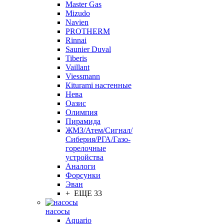
Master Gas
Mizudo
Navien
PROTHERM
Rinnai
Saunier Duval
Tiberis
Vaillant
Viessmann
Кiturami настенные
Нева
Оазис
Олимпия
Пирамида
ЖМЗ/Атем/Сигнал/
Сиберия/РГА/Газо-
горелочные
устройства
Aналоги
Форсунки
Эван
+ ЕЩЕ 33
насосы
Aquario