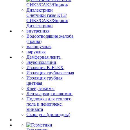
Счетчики газа/ КТЗ/
СИКЗ/САКЗ/Ящики/
Диэлектрики
внутренняя
Водоотводящие желоба
(трапы)
малошумная
наружняя
Демферная лента
Звукоизоляции
Изоляция K-FLEX
Изоляция трубная серая
Изоляция трубная
цветная
Клей, зажимы
Лента армир и алюмин
Подложка для теплого
пола и пеноплекс,
минвата
Скорлупа (цилиндры)