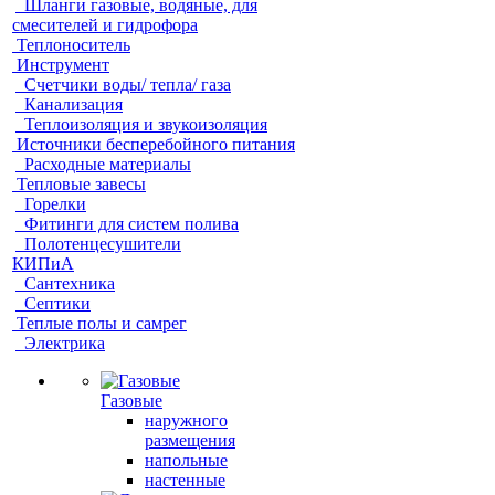
Шланги газовые, водяные, для
смесителей и гидрофора
Теплоноситель
Инструмент
Счетчики воды/ тепла/ газа
Канализация
Теплоизоляция и звукоизоляция
Источники бесперебойного питания
Расходные материалы
Тепловые завесы
Горелки
Фитинги для систем полива
Полотенцесушители
КИПиА
Сантехника
Септики
Теплые полы и самрег
Электрика
Газовые
наружного
размещения
напольные
настенные