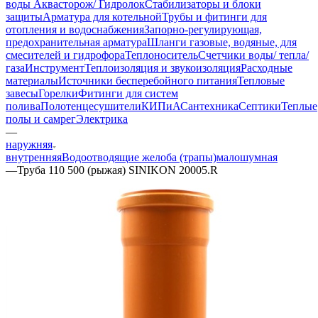
воды Аквасторож/ Гидролок
Стабилизаторы и блоки
защиты
Арматура для котельной
Трубы и фитинги для
отопления и водоснабжения
Запорно-регулирующая,
предохранительная арматура
Шланги газовые, водяные, для
смесителей и гидрофора
Теплоноситель
Счетчики воды/ тепла/
газа
Инструмент
Теплоизоляция и звукоизоляция
Расходные
материалы
Источники бесперебойного питания
Тепловые
завесы
Горелки
Фитинги для систем
полива
Полотенцесушители
КИПиА
Сантехника
Септики
Теплые
полы и самрег
Электрика
—
наружняя
внутренняя
Водоотводящие желоба (трапы)
малошумная
—
Труба 110 500 (рыжая) SINIKON 20005.R