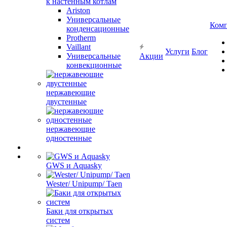
к настенным котлам
Ariston
Универсальные
Ком
конденсационные
Protherm
Vaillant
Услуги
Блог
Универсальные
Акции
конвекционные
нержавеющие
двустенные
нержавеющие
одностенные
GWS и Aquasky
Wester/ Unipump/ Taen
Баки для открытых
систем