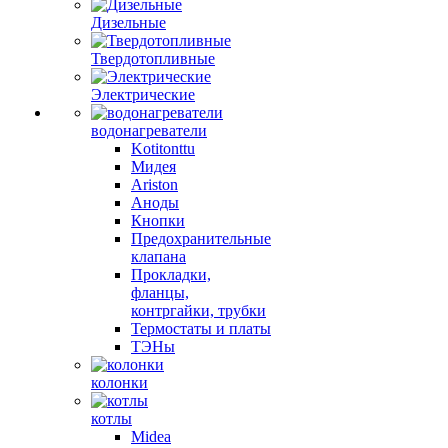
Дизельные
Твердотопливные
Электрические
водонагреватели
Kotitonttu
Мидея
Ariston
Аноды
Кнопки
Предохранительные
клапана
Прокладки,
фланцы,
контргайки, трубки
Термостаты и платы
ТЭНы
колонки
котлы
Midea