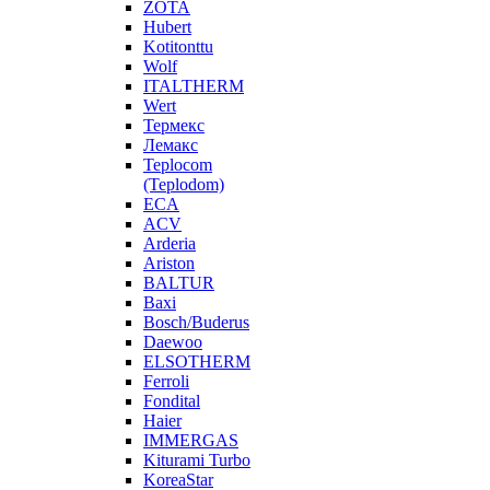
ZOTA
Hubert
Kotitonttu
Wolf
ITALTHERM
Wert
Термекс
Лемакс
Teplocom
(Teplodom)
ECA
ACV
Arderia
Ariston
BALTUR
Baxi
Bosch/Buderus
Daewoo
ELSOTHERM
Ferroli
Fondital
Haier
IMMERGAS
Kiturami Turbo
KoreaStar