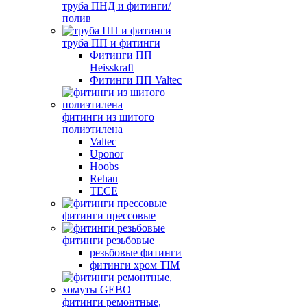
труба ПНД и фитинги/
полив
труба ПП и фитинги
Фитинги ПП
Heisskraft
Фитинги ПП Valtec
фитинги из шитого
полиэтилена
Valtec
Uponor
Hoobs
Rehau
TECE
фитинги прессовые
фитинги резьбовые
резьбовые фитинги
фитинги хром TIM
фитинги ремонтные,