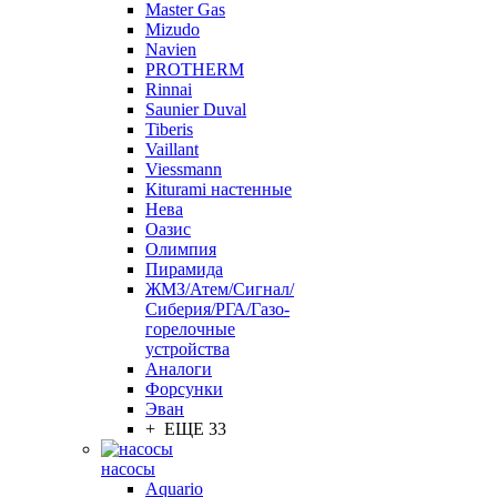
Master Gas
Mizudo
Navien
PROTHERM
Rinnai
Saunier Duval
Tiberis
Vaillant
Viessmann
Кiturami настенные
Нева
Оазис
Олимпия
Пирамида
ЖМЗ/Атем/Сигнал/
Сиберия/РГА/Газо-
горелочные
устройства
Aналоги
Форсунки
Эван
+ ЕЩЕ 33
насосы
Aquario