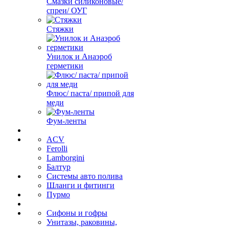
Смазки силиконовые/
спреи/ ОУГ
Стяжки
Унилок и Анаэроб
герметики
Флюс/ паста/ припой для
меди
Фум-ленты
ACV
Ferolli
Lamborgini
Балтур
Системы авто полива
Шланги и фитинги
Пурмо
Сифоны и гофры
Унитазы, раковины,