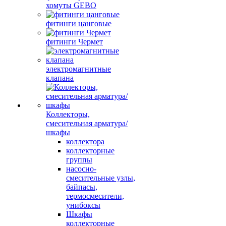
хомуты GEBO
фитинги цанговые
фитинги Чермет
электромагнитные
клапана
Коллекторы,
смесительная арматура/
шкафы
коллектора
коллекторные
группы
насосно-
смесительные узлы,
байпасы,
термосмесители,
унибоксы
Шкафы
коллекторные