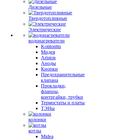
Дизельные
Твердотопливные
Электрические
водонагреватели
Kotitonttu
Мидея
Ariston
Аноды
Кнопки
Предохранительные
клапана
Прокладки,
фланцы,
контргайки, трубки
Термостаты и платы
ТЭНы
колонки
котлы
Midea