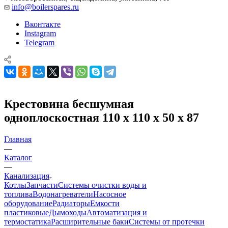
info@boilerspares.ru
Вконтакте
Instagram
Telegram
Крестовина бесшумная
одноплоскостная 110 х 110 х 50 х 87
Главная
—
Каталог
—
Канализация
Котлы
Запчасти
Системы очистки воды и
топлива
Водонагреватели
Насосное
оборудование
Радиаторы
Емкости
пластиковые
Дымоходы
Автоматизация и
термостатика
Расширительные баки
Системы от протечки