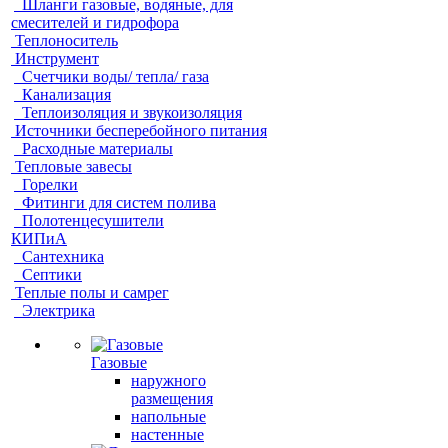
Шланги газовые, водяные, для
смесителей и гидрофора
Теплоноситель
Инструмент
Счетчики воды/ тепла/ газа
Канализация
Теплоизоляция и звукоизоляция
Источники бесперебойного питания
Расходные материалы
Тепловые завесы
Горелки
Фитинги для систем полива
Полотенцесушители
КИПиА
Сантехника
Септики
Теплые полы и самрег
Электрика
Газовые
наружного
размещения
напольные
настенные