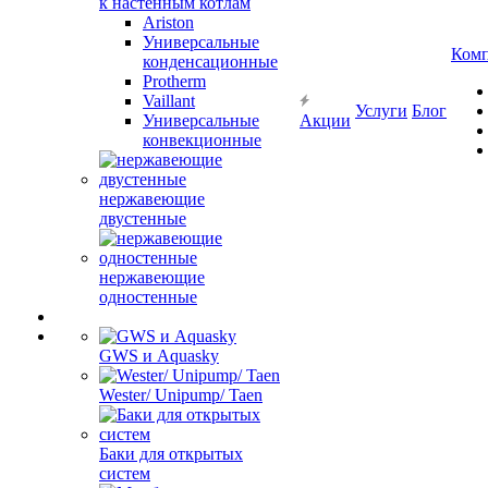
к настенным котлам
Ariston
Универсальные
Ком
конденсационные
Protherm
Vaillant
Услуги
Блог
Универсальные
Акции
конвекционные
нержавеющие
двустенные
нержавеющие
одностенные
GWS и Aquasky
Wester/ Unipump/ Taen
Баки для открытых
систем