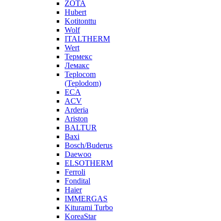
ZOTA
Hubert
Kotitonttu
Wolf
ITALTHERM
Wert
Термекс
Лемакс
Teplocom
(Teplodom)
ECA
ACV
Arderia
Ariston
BALTUR
Baxi
Bosch/Buderus
Daewoo
ELSOTHERM
Ferroli
Fondital
Haier
IMMERGAS
Kiturami Turbo
KoreaStar