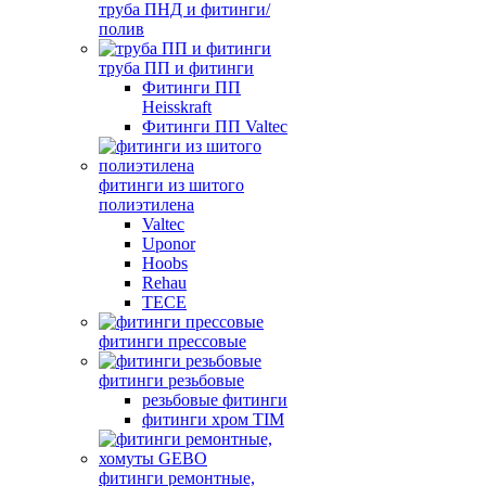
труба ПНД и фитинги/
полив
труба ПП и фитинги
Фитинги ПП
Heisskraft
Фитинги ПП Valtec
фитинги из шитого
полиэтилена
Valtec
Uponor
Hoobs
Rehau
TECE
фитинги прессовые
фитинги резьбовые
резьбовые фитинги
фитинги хром TIM
фитинги ремонтные,