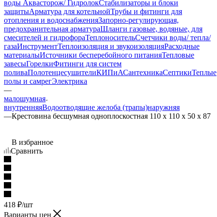
воды Аквасторож/ Гидролок
Стабилизаторы и блоки
защиты
Арматура для котельной
Трубы и фитинги для
отопления и водоснабжения
Запорно-регулирующая,
предохранительная арматура
Шланги газовые, водяные, для
смесителей и гидрофора
Теплоноситель
Счетчики воды/ тепла/
газа
Инструмент
Теплоизоляция и звукоизоляция
Расходные
материалы
Источники бесперебойного питания
Тепловые
завесы
Горелки
Фитинги для систем
полива
Полотенцесушители
КИПиА
Сантехника
Септики
Теплые
полы и самрег
Электрика
—
малошумная
внутренняя
Водоотводящие желоба (трапы)
наружняя
—
Крестовина бесшумная одноплоскостная 110 х 110 х 50 х 87
В избранное
Сравнить
418
₽
/шт
Варианты цен