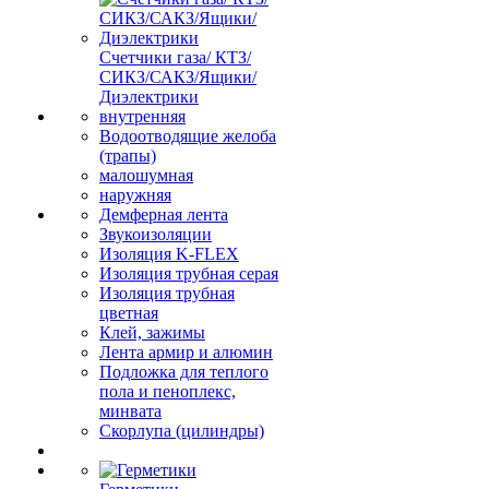
Счетчики газа/ КТЗ/
СИКЗ/САКЗ/Ящики/
Диэлектрики
внутренняя
Водоотводящие желоба
(трапы)
малошумная
наружняя
Демферная лента
Звукоизоляции
Изоляция K-FLEX
Изоляция трубная серая
Изоляция трубная
цветная
Клей, зажимы
Лента армир и алюмин
Подложка для теплого
пола и пеноплекс,
минвата
Скорлупа (цилиндры)