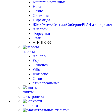
Кiturami настенные
Нева
Оазис
Олимпия
Пирамида
ЖМЗ/Атем/Сигнал/Сиберия/РГА/Газо-горелоч
Aналоги
Форсунки
Эван
+ ЕЩЕ 33
насосы
Aquario
Espa
Grundfos
Wilo
Джилекс
Оазис
Универсальные
плиты
электроника
Запчасти