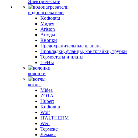
Электрические
водонагреватели
Kotitonttu
Мидея
Ariston
Аноды
Кнопки
Предохранительные клапана
Прокладки, фланцы, контргайки, трубки
Термостаты и платы
ТЭНы
колонки
котлы
Midea
ZOTA
Hubert
Kotitonttu
Wolf
ITALTHERM
Wert
Термекс
Лемакс