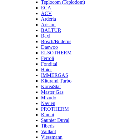
Teplocom (Teplodom)
ECA
ACV
Arderia
Ariston
BALTUR
Baxi
Bosch/Buderus
Daewoo
ELSOTHERM
Ferroli
Fondital
Haier
IMMERGAS
Kiturami Turbo
KoreaStar
Master Gas
Mizudo
Navien
PROTHERM
Rinnai
Saunier Duval
Tiberis
Vaillant
Viessmann