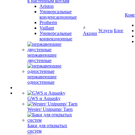
к настенным котлам
Ariston
Универсальные
Ком
конденсационные
Protherm
Vaillant
Услуги
Блог
Универсальные
Акции
конвекционные
нержавеющие
двустенные
нержавеющие
одностенные
GWS и Aquasky
Wester/ Unipump/ Taen
Баки для открытых
систем