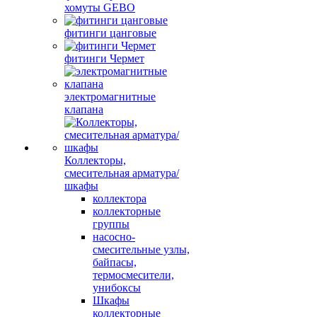
хомуты GEBO
фитинги цанговые
фитинги Чермет
электромагнитные
клапана
Коллекторы,
смесительная арматура/
шкафы
коллектора
коллекторные
группы
насосно-
смесительные узлы,
байпасы,
термосмесители,
унибоксы
Шкафы
коллекторные