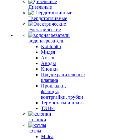
Дизельные
Твердотопливные
Электрические
водонагреватели
Kotitonttu
Мидея
Ariston
Аноды
Кнопки
Предохранительные
клапана
Прокладки,
фланцы,
контргайки, трубки
Термостаты и платы
ТЭНы
колонки
котлы
Midea