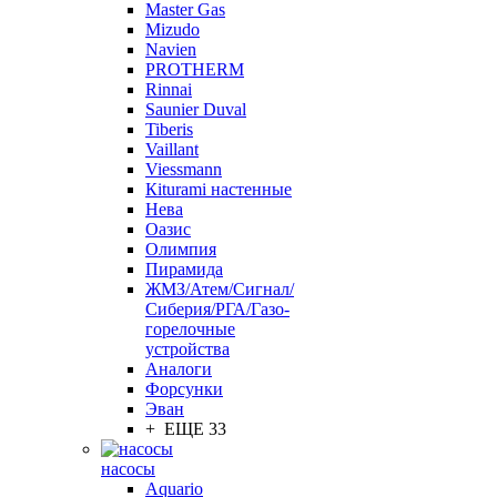
Master Gas
Mizudo
Navien
PROTHERM
Rinnai
Saunier Duval
Tiberis
Vaillant
Viessmann
Кiturami настенные
Нева
Оазис
Олимпия
Пирамида
ЖМЗ/Атем/Сигнал/
Сиберия/РГА/Газо-
горелочные
устройства
Aналоги
Форсунки
Эван
+ ЕЩЕ 33
насосы
Aquario