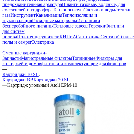
предохранительная арматура
Шланги газовые, водяные, для
смесителей и гидрофора
Теплоноситель
Счетчики воды/ тепла/
газа
Инструмент
Канализация
Теплоизоляция и
звукоизоляция
Расходные материалы
Источники
бесперебойного питания
Тепловые завесы
Горелки
Фитинги
для систем
полива
Полотенцесушители
КИПиА
Сантехника
Септики
Теплые
полы и самрег
Электрика
—
Сменные картриджи
Запчасти
Магистральные фильтры
Топливные
Фильтры для
коттеджей и домов
фитинги и комплектующие для фильтров
—
Картриджи 10 SL
Картриджи BB
Картриджи 20 SL
—
Картридж угольный Atoll EPM-10