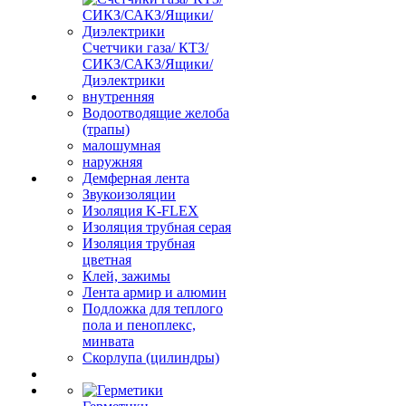
Счетчики газа/ КТЗ/
СИКЗ/САКЗ/Ящики/
Диэлектрики
внутренняя
Водоотводящие желоба
(трапы)
малошумная
наружняя
Демферная лента
Звукоизоляции
Изоляция K-FLEX
Изоляция трубная серая
Изоляция трубная
цветная
Клей, зажимы
Лента армир и алюмин
Подложка для теплого
пола и пеноплекс,
минвата
Скорлупа (цилиндры)