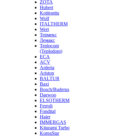
ZOTA
Hubert
Kotitonttu
Wolf
ITALTHERM
Wert
Термекс
Лемакс
Teplocom
(Teplodom)
ECA
ACV
Arderia
Ariston
BALTUR
Baxi
Bosch/Buderus
Daewoo
ELSOTHERM
Ferroli
Fondital
Haier
IMMERGAS
Kiturami Turbo
KoreaStar