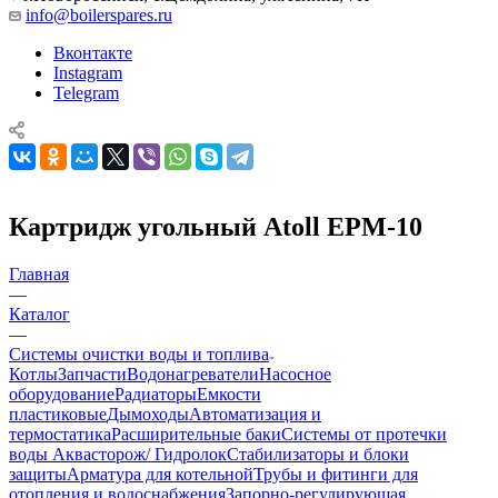
info@boilerspares.ru
Вконтакте
Instagram
Telegram
Картридж угольный Atoll EPM-10
Главная
—
Каталог
—
Системы очистки воды и топлива
Котлы
Запчасти
Водонагреватели
Насосное
оборудование
Радиаторы
Емкости
пластиковые
Дымоходы
Автоматизация и
термостатика
Расширительные баки
Системы от протечки
воды Аквасторож/ Гидролок
Стабилизаторы и блоки
защиты
Арматура для котельной
Трубы и фитинги для
отопления и водоснабжения
Запорно-регулирующая,