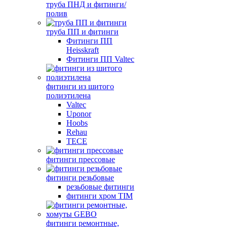
труба ПНД и фитинги/
полив
труба ПП и фитинги
Фитинги ПП
Heisskraft
Фитинги ПП Valtec
фитинги из шитого
полиэтилена
Valtec
Uponor
Hoobs
Rehau
TECE
фитинги прессовые
фитинги резьбовые
резьбовые фитинги
фитинги хром TIM
фитинги ремонтные,