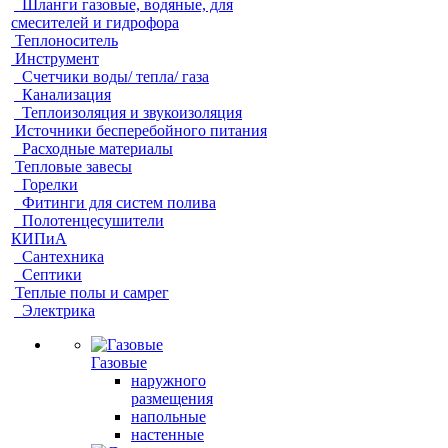
Шланги газовые, водяные, для
смесителей и гидрофора
Теплоноситель
Инструмент
Счетчики воды/ тепла/ газа
Канализация
Теплоизоляция и звукоизоляция
Источники бесперебойного питания
Расходные материалы
Тепловые завесы
Горелки
Фитинги для систем полива
Полотенцесушители
КИПиА
Сантехника
Септики
Теплые полы и самрег
Электрика
Газовые
наружного
размещения
напольные
настенные