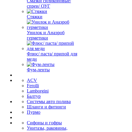
Смазки силиконовые/
спреи/ ОУГ
Стяжки
Унилок и Анаэроб
герметики
Флюс/ паста/ припой для
меди
Фум-ленты
ACV
Ferolli
Lamborgini
Балтур
Системы авто полива
Шланги и фитинги
Пурмо
Сифоны и гофры
Унитазы, раковины,