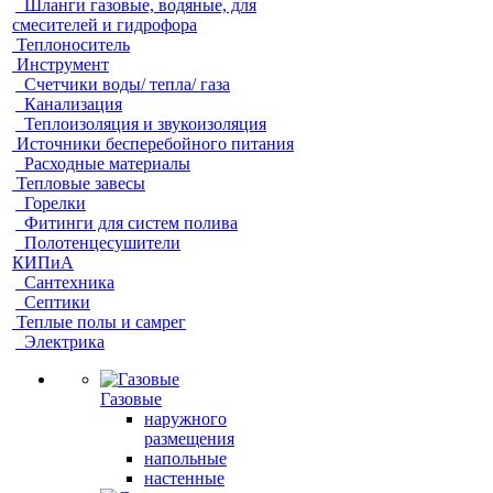
Шланги газовые, водяные, для
смесителей и гидрофора
Теплоноситель
Инструмент
Счетчики воды/ тепла/ газа
Канализация
Теплоизоляция и звукоизоляция
Источники бесперебойного питания
Расходные материалы
Тепловые завесы
Горелки
Фитинги для систем полива
Полотенцесушители
КИПиА
Сантехника
Септики
Теплые полы и самрег
Электрика
Газовые
наружного
размещения
напольные
настенные