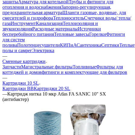
защиты
Арматура для котельной
Трубы и фитинги для
отопления и водоснабжения
Запорно-регулирующая,
предохранительная арматура
Шланги газовые, водяные, для
смесителей и гидрофора
Теплоноситель
Счетчики воды/ тепла/
газа
Инструмент
Канализация
Теплоизоляция и
звукоизоляция
Расходные материалы
Источники
бесперебойного питания
Тепловые завесы
Горелки
Фитинги
для систем
полива
Полотенцесушители
КИПиА
Сантехника
Септики
Теплые
полы и самрег
Электрика
—
Сменные картриджи
Запчасти
Магистральные фильтры
Топливные
Фильтры для
коттеджей и домов
фитинги и комплектующие для фильтров
—
Картриджи 10 SL
Картриджи BB
Картриджи 20 SL
—
Картридж нитка 10 мкр Atlas FA SANIC 10" SX
(антибактер)