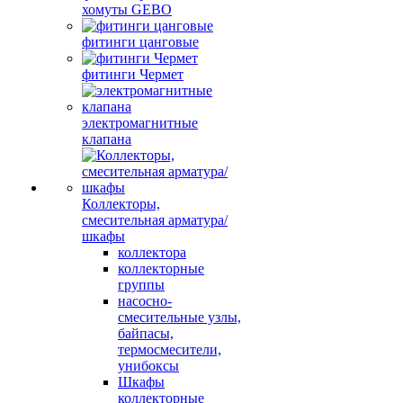
хомуты GEBO
фитинги цанговые
фитинги Чермет
электромагнитные
клапана
Коллекторы,
смесительная арматура/
шкафы
коллектора
коллекторные
группы
насосно-
смесительные узлы,
байпасы,
термосмесители,
унибоксы
Шкафы
коллекторные