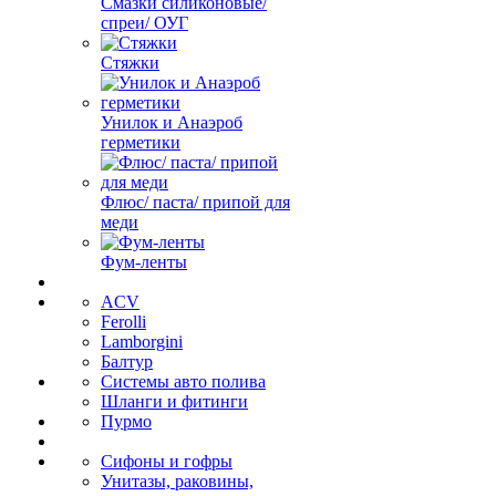
Смазки силиконовые/
спреи/ ОУГ
Стяжки
Унилок и Анаэроб
герметики
Флюс/ паста/ припой для
меди
Фум-ленты
ACV
Ferolli
Lamborgini
Балтур
Системы авто полива
Шланги и фитинги
Пурмо
Сифоны и гофры
Унитазы, раковины,