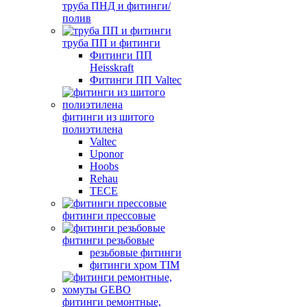
труба ПНД и фитинги/
полив
труба ПП и фитинги
Фитинги ПП
Heisskraft
Фитинги ПП Valtec
фитинги из шитого
полиэтилена
Valtec
Uponor
Hoobs
Rehau
TECE
фитинги прессовые
фитинги резьбовые
резьбовые фитинги
фитинги хром TIM
фитинги ремонтные,