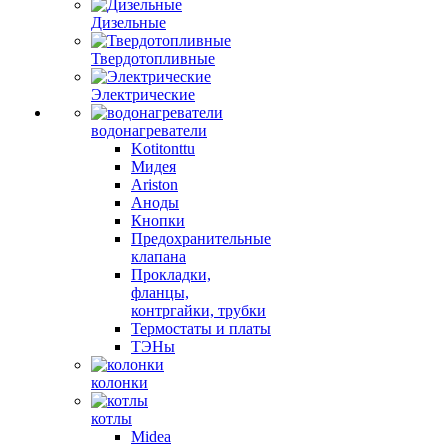
Дизельные
Твердотопливные
Электрические
водонагреватели
Kotitonttu
Мидея
Ariston
Аноды
Кнопки
Предохранительные
клапана
Прокладки,
фланцы,
контргайки, трубки
Термостаты и платы
ТЭНы
колонки
котлы
Midea