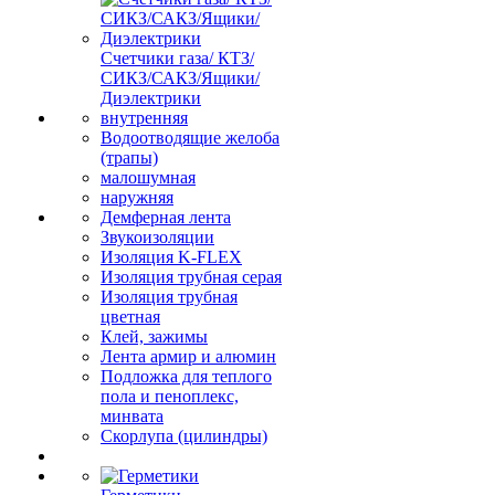
Счетчики газа/ КТЗ/
СИКЗ/САКЗ/Ящики/
Диэлектрики
внутренняя
Водоотводящие желоба
(трапы)
малошумная
наружняя
Демферная лента
Звукоизоляции
Изоляция K-FLEX
Изоляция трубная серая
Изоляция трубная
цветная
Клей, зажимы
Лента армир и алюмин
Подложка для теплого
пола и пеноплекс,
минвата
Скорлупа (цилиндры)