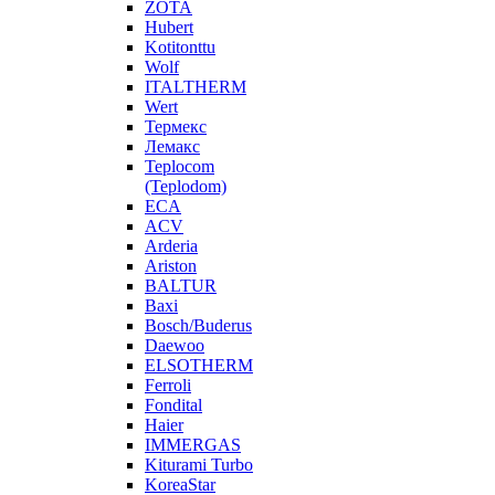
ZOTA
Hubert
Kotitonttu
Wolf
ITALTHERM
Wert
Термекс
Лемакс
Teplocom
(Teplodom)
ECA
ACV
Arderia
Ariston
BALTUR
Baxi
Bosch/Buderus
Daewoo
ELSOTHERM
Ferroli
Fondital
Haier
IMMERGAS
Kiturami Turbo
KoreaStar