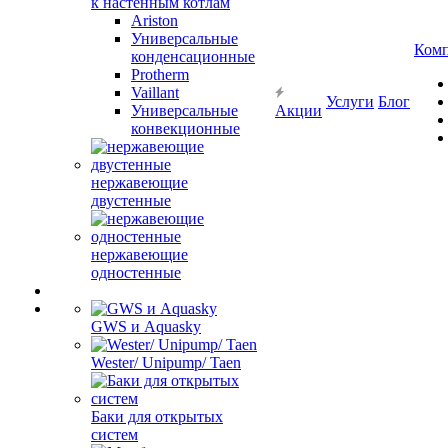
к настенным котлам
Ariston
Универсальные
Ком
конденсационные
Protherm
Vaillant
Услуги
Блог
Универсальные
Акции
конвекционные
нержавеющие
двустенные
нержавеющие
одностенные
GWS и Aquasky
Wester/ Unipump/ Taen
Баки для открытых
систем