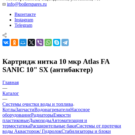
info@boilerspares.ru
Вконтакте
Instagram
Telegram
Картридж нитка 10 мкр Atlas FA
SANIC 10" SX (антибактер)
Главная
—
Каталог
—
Системы очистки воды и топлива
Котлы
Запчасти
Водонагреватели
Насосное
оборудование
Радиаторы
Емкости
пластиковые
Дымоходы
Автоматизация и
термостатика
Расширительные баки
Системы от протечки
воды Аквасторож/ Гидролок
Стабилизаторы и блоки