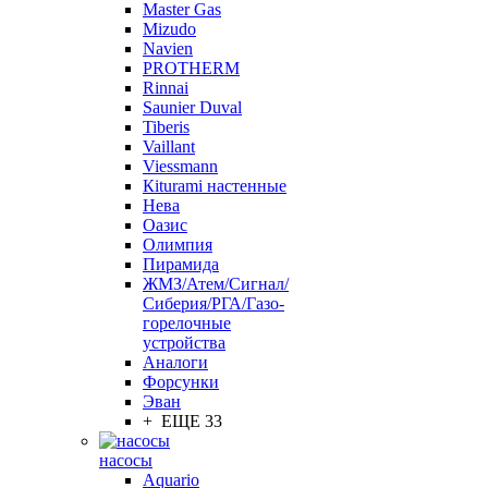
Master Gas
Mizudo
Navien
PROTHERM
Rinnai
Saunier Duval
Tiberis
Vaillant
Viessmann
Кiturami настенные
Нева
Оазис
Олимпия
Пирамида
ЖМЗ/Атем/Сигнал/
Сиберия/РГА/Газо-
горелочные
устройства
Aналоги
Форсунки
Эван
+ ЕЩЕ 33
насосы
Aquario