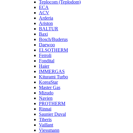
Teplocom (Teplodom)
ECA
ACV
Arderia
Ariston
BALTUR
Baxi
Bosch/Buderus
Daewoo
ELSOTHERM
Ferroli
Fondital
Haier
IMMERGAS
Kiturami Turbo
KoreaStar
Master Gas
Mizudo
Navien
PROTHERM
Rinnai
Saunier Duval
Tiberis
Vaillant
Viessmann