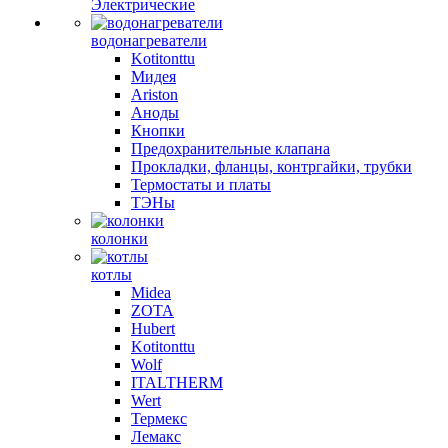
Электрические
водонагреватели
Kotitonttu
Мидея
Ariston
Аноды
Кнопки
Предохранительные клапана
Прокладки, фланцы, контргайки, трубки
Термостаты и платы
ТЭНы
колонки
котлы
Midea
ZOTA
Hubert
Kotitonttu
Wolf
ITALTHERM
Wert
Термекс
Лемакс