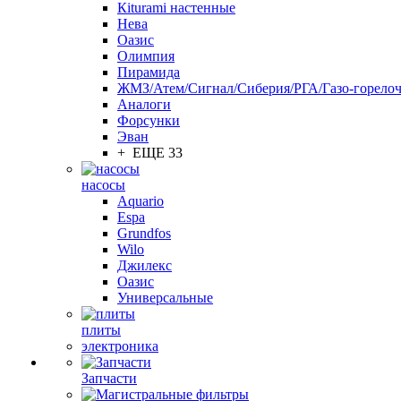
Кiturami настенные
Нева
Оазис
Олимпия
Пирамида
ЖМЗ/Атем/Сигнал/Сиберия/РГА/Газо-горелоч
Aналоги
Форсунки
Эван
+ ЕЩЕ 33
насосы
Aquario
Espa
Grundfos
Wilo
Джилекс
Оазис
Универсальные
плиты
электроника
Запчасти