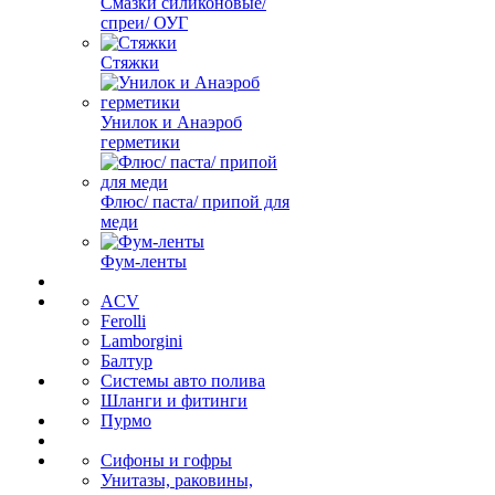
Смазки силиконовые/
спреи/ ОУГ
Стяжки
Унилок и Анаэроб
герметики
Флюс/ паста/ припой для
меди
Фум-ленты
ACV
Ferolli
Lamborgini
Балтур
Системы авто полива
Шланги и фитинги
Пурмо
Сифоны и гофры
Унитазы, раковины,