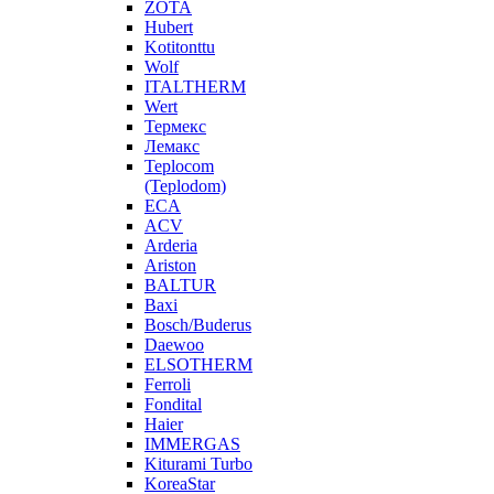
ZOTA
Hubert
Kotitonttu
Wolf
ITALTHERM
Wert
Термекс
Лемакс
Teplocom
(Teplodom)
ECA
ACV
Arderia
Ariston
BALTUR
Baxi
Bosch/Buderus
Daewoo
ELSOTHERM
Ferroli
Fondital
Haier
IMMERGAS
Kiturami Turbo
KoreaStar