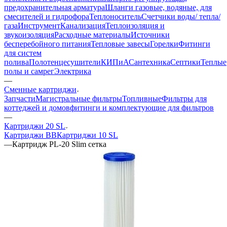
предохранительная арматура
Шланги газовые, водяные, для
смесителей и гидрофора
Теплоноситель
Счетчики воды/ тепла/
газа
Инструмент
Канализация
Теплоизоляция и
звукоизоляция
Расходные материалы
Источники
бесперебойного питания
Тепловые завесы
Горелки
Фитинги
для систем
полива
Полотенцесушители
КИПиА
Сантехника
Септики
Теплые
полы и самрег
Электрика
—
Сменные картриджи
Запчасти
Магистральные фильтры
Топливные
Фильтры для
коттеджей и домов
фитинги и комплектующие для фильтров
—
Картриджи 20 SL
Картриджи BB
Картриджи 10 SL
—
Картридж PL-20 Slim сетка