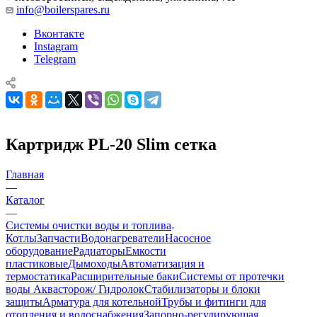
info@boilerspares.ru
Вконтакте
Instagram
Telegram
Картридж PL-20 Slim сетка
Главная
—
Каталог
—
Системы очистки воды и топлива
Котлы
Запчасти
Водонагреватели
Насосное
оборудование
Радиаторы
Емкости
пластиковые
Дымоходы
Автоматизация и
термостатика
Расширительные баки
Системы от протечки
воды Аквасторож/ Гидролок
Стабилизаторы и блоки
защиты
Арматура для котельной
Трубы и фитинги для
отопления и водоснабжения
Запорно-регулирующая,