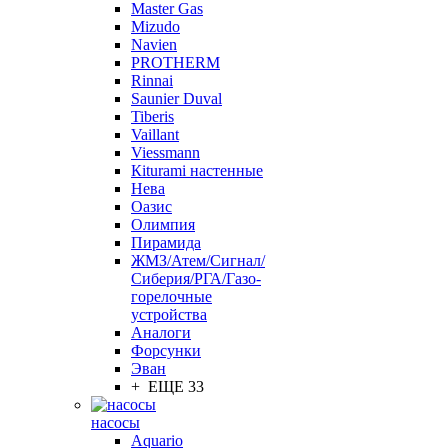
Master Gas
Mizudo
Navien
PROTHERM
Rinnai
Saunier Duval
Tiberis
Vaillant
Viessmann
Кiturami настенные
Нева
Оазис
Олимпия
Пирамида
ЖМЗ/Атем/Сигнал/
Сиберия/РГА/Газо-
горелочные
устройства
Aналоги
Форсунки
Эван
+ ЕЩЕ 33
насосы
Aquario