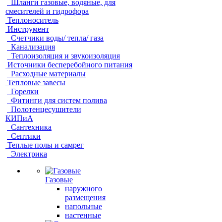
Шланги газовые, водяные, для
смесителей и гидрофора
Теплоноситель
Инструмент
Счетчики воды/ тепла/ газа
Канализация
Теплоизоляция и звукоизоляция
Источники бесперебойного питания
Расходные материалы
Тепловые завесы
Горелки
Фитинги для систем полива
Полотенцесушители
КИПиА
Сантехника
Септики
Теплые полы и самрег
Электрика
Газовые
наружного
размещения
напольные
настенные