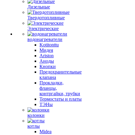
Дизельные
Твердотопливные
Электрические
водонагреватели
Kotitonttu
Мидея
Ariston
Аноды
Кнопки
Предохранительные
клапана
Прокладки,
фланцы,
контргайки, трубки
Термостаты и платы
ТЭНы
колонки
котлы
Midea