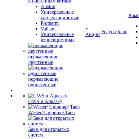
к настенным котлам
Ariston
Универсальные
Ком
конденсационные
Protherm
Vaillant
Услуги
Блог
Универсальные
Акции
конвекционные
нержавеющие
двустенные
нержавеющие
одностенные
GWS и Aquasky
Wester/ Unipump/ Taen
Баки для открытых
систем