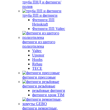
труба ПНД и фитинги/
полив
труба ПП и фитинги
Фитинги ПП
Heisskraft
Фитинги ПП Valtec
фитинги из шитого
полиэтилена
Valtec
Uponor
Hoobs
Rehau
TECE
фитинги прессовые
фитинги резьбовые
резьбовые фитинги
фитинги хром TIM
фитинги ремонтные,