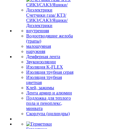
Счетчики газа/ КТЗ/
СИКЗ/САКЗ/Ящики/
Диэлектрики
внутренняя
Водоотводящие желоба
(трапы)
малошумная
наружняя
Демферная лента
Звукоизоляции
Изоляция K-FLEX
Изоляция трубная серая
Изоляция трубная
цветная
Клей, зажимы
Лента армир и алюмин
Подложка для теплого
пола и пеноплекс,
минвата
Скорлупа (цилиндры)