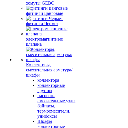
хомуты GEBO
фитинги цанговые
фитинги Чермет
электромагнитные
клапана
Коллекторы,
смесительная арматура/
шкафы
коллектора
коллекторные
группы
насосно-
смесительные узлы,
байпасы,
термосмесители,
унибоксы
Шкафы
коллекторные