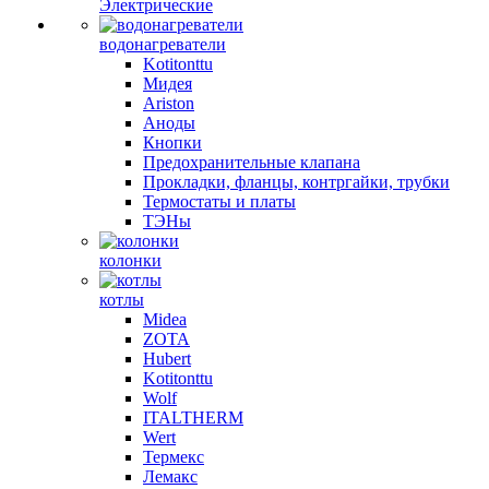
Электрические
водонагреватели
Kotitonttu
Мидея
Ariston
Аноды
Кнопки
Предохранительные клапана
Прокладки, фланцы, контргайки, трубки
Термостаты и платы
ТЭНы
колонки
котлы
Midea
ZOTA
Hubert
Kotitonttu
Wolf
ITALTHERM
Wert
Термекс
Лемакс