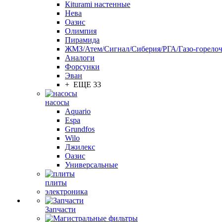
Кiturami настенные
Нева
Оазис
Олимпия
Пирамида
ЖМЗ/Атем/Сигнал/Сиберия/РГА/Газо-горелоч
Aналоги
Форсунки
Эван
+ ЕЩЕ 33
насосы
Aquario
Espa
Grundfos
Wilo
Джилекс
Оазис
Универсальные
плиты
электроника
Запчасти