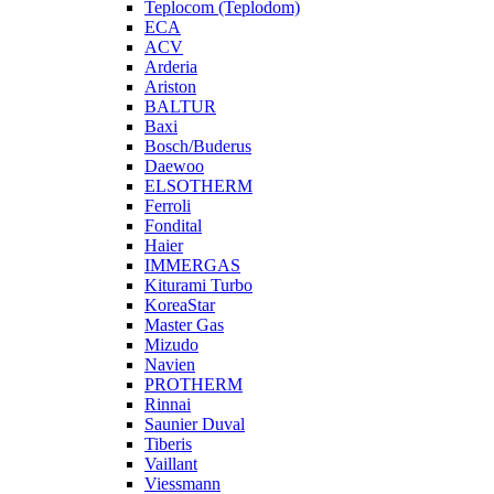
Teplocom (Teplodom)
ECA
ACV
Arderia
Ariston
BALTUR
Baxi
Bosch/Buderus
Daewoo
ELSOTHERM
Ferroli
Fondital
Haier
IMMERGAS
Kiturami Turbo
KoreaStar
Master Gas
Mizudo
Navien
PROTHERM
Rinnai
Saunier Duval
Tiberis
Vaillant
Viessmann