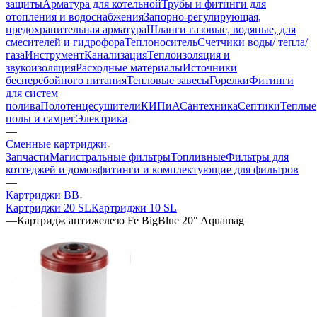
защиты
Арматура для котельной
Трубы и фитинги для
отопления и водоснабжения
Запорно-регулирующая,
предохранительная арматура
Шланги газовые, водяные, для
смесителей и гидрофора
Теплоноситель
Счетчики воды/ тепла/
газа
Инструмент
Канализация
Теплоизоляция и
звукоизоляция
Расходные материалы
Источники
бесперебойного питания
Тепловые завесы
Горелки
Фитинги
для систем
полива
Полотенцесушители
КИПиА
Сантехника
Септики
Теплые
полы и самрег
Электрика
—
Сменные картриджи
Запчасти
Магистральные фильтры
Топливные
Фильтры для
коттеджей и домов
фитинги и комплектующие для фильтров
—
Картриджи BB
Картриджи 20 SL
Картриджи 10 SL
—
Картридж антижелезо Fe BigBlue 20" Aquamag