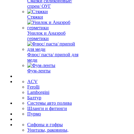
Смазки силиконовые/
спреи/ ОУГ
Стяжки
Унилок и Анаэроб
герметики
Флюс/ паста/ припой для
меди
Фум-ленты
ACV
Ferolli
Lamborgini
Балтур
Системы авто полива
Шланги и фитинги
Пурмо
Сифоны и гофры
Унитазы, раковины,