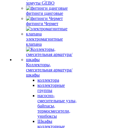
хомуты GEBO
фитинги цанговые
фитинги Чермет
электромагнитные
клапана
Коллекторы,
смесительная арматура/
шкафы
коллектора
коллекторные
группы
насосно-
смесительные узлы,
байпасы,
термосмесители,
унибоксы
Шкафы
коллекторные