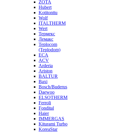
ZOTA
Hubert
Kotitonttu
Wolf
ITALTHERM
Wert
Термекс
Лемакс
Teplocom
(Teplodom)
ECA
ACV
Arderia
Ariston
BALTUR
Baxi
Bosch/Buderus
Daewoo
ELSOTHERM
Ferroli
Fondital
Haier
IMMERGAS
Kiturami Turbo
KoreaStar