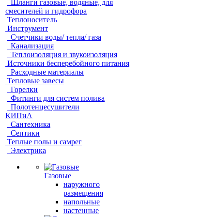
Шланги газовые, водяные, для
смесителей и гидрофора
Теплоноситель
Инструмент
Счетчики воды/ тепла/ газа
Канализация
Теплоизоляция и звукоизоляция
Источники бесперебойного питания
Расходные материалы
Тепловые завесы
Горелки
Фитинги для систем полива
Полотенцесушители
КИПиА
Сантехника
Септики
Теплые полы и самрег
Электрика
Газовые
наружного
размещения
напольные
настенные