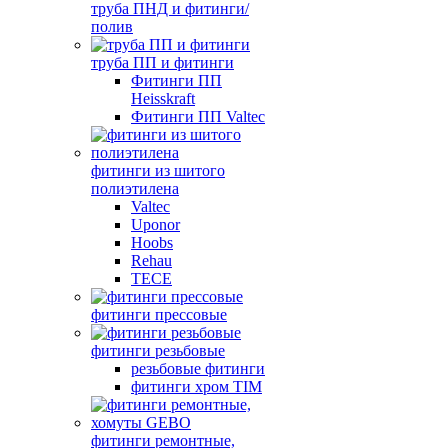
труба ПНД и фитинги/
полив
труба ПП и фитинги
Фитинги ПП
Heisskraft
Фитинги ПП Valtec
фитинги из шитого
полиэтилена
Valtec
Uponor
Hoobs
Rehau
TECE
фитинги прессовые
фитинги резьбовые
резьбовые фитинги
фитинги хром TIM
фитинги ремонтные,