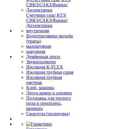
Счетчики газа/ КТЗ/
СИКЗ/САКЗ/Ящики/
Диэлектрики
внутренняя
Водоотводящие желоба
(трапы)
малошумная
наружняя
Демферная лента
Звукоизоляции
Изоляция K-FLEX
Изоляция трубная серая
Изоляция трубная
цветная
Клей, зажимы
Лента армир и алюмин
Подложка для теплого
пола и пеноплекс,
минвата
Скорлупа (цилиндры)