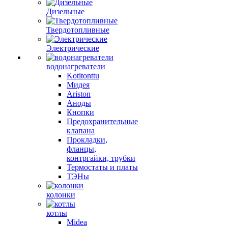
Дизельные
Твердотопливные
Электрические
водонагреватели
Kotitonttu
Мидея
Ariston
Аноды
Кнопки
Предохранительные
клапана
Прокладки,
фланцы,
контргайки, трубки
Термостаты и платы
ТЭНы
колонки
котлы
Midea