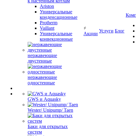
к настенным котлам
Ariston
Универсальные
Ком
конденсационные
Protherm
Vaillant
Услуги
Блог
Универсальные
Акции
конвекционные
нержавеющие
двустенные
нержавеющие
одностенные
GWS и Aquasky
Wester/ Unipump/ Taen
Баки для открытых
систем