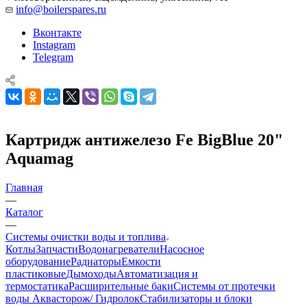
info@boilerspares.ru
Вконтакте
Instagram
Telegram
Картридж антижелезо Fe BigBlue 20"
Aquamag
Главная
—
Каталог
—
Системы очистки воды и топлива
Котлы
Запчасти
Водонагреватели
Насосное
оборудование
Радиаторы
Емкости
пластиковые
Дымоходы
Автоматизация и
термостатика
Расширительные баки
Системы от протечки
воды Аквасторож/ Гидролок
Стабилизаторы и блоки