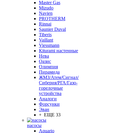
Master Gas
Mizudo
Navien
PROTHERM
Rinnai
Saunier Duval
Tiberis
Vaillant
Viessmann
Кiturami настенные
Нева
Оазис
Олимпия
Пирамида
ЖМЗ/Атем/Сигнал/
Сиберия/РГА/Газо-
горелочные
устройства
Aналоги
Форсунки
Эван
+ ЕЩЕ 33
насосы
Aquario