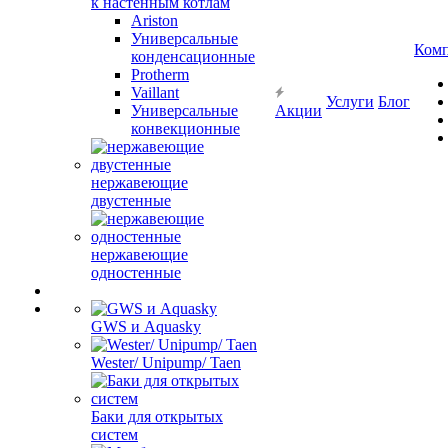
к настенным котлам
Ariston
Универсальные
Ком
конденсационные
Protherm
Vaillant
Услуги
Блог
Универсальные
Акции
конвекционные
нержавеющие
двустенные
нержавеющие
одностенные
GWS и Aquasky
Wester/ Unipump/ Taen
Баки для открытых
систем