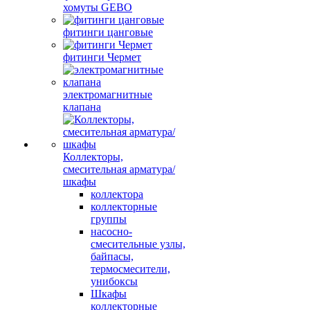
хомуты GEBO
фитинги цанговые
фитинги Чермет
электромагнитные
клапана
Коллекторы,
смесительная арматура/
шкафы
коллектора
коллекторные
группы
насосно-
смесительные узлы,
байпасы,
термосмесители,
унибоксы
Шкафы
коллекторные