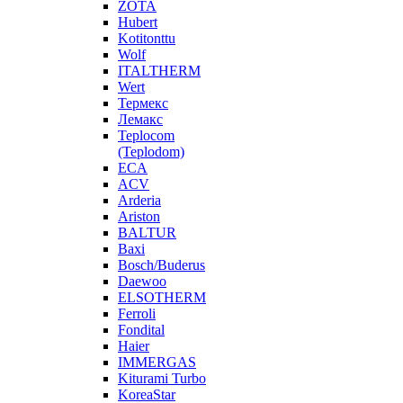
ZOTA
Hubert
Kotitonttu
Wolf
ITALTHERM
Wert
Термекс
Лемакс
Teplocom
(Teplodom)
ECA
ACV
Arderia
Ariston
BALTUR
Baxi
Bosch/Buderus
Daewoo
ELSOTHERM
Ferroli
Fondital
Haier
IMMERGAS
Kiturami Turbo
KoreaStar