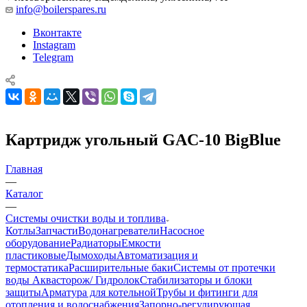
info@boilerspares.ru
Вконтакте
Instagram
Telegram
Картридж угольный GAC-10 BigBlue
Главная
—
Каталог
—
Системы очистки воды и топлива
Котлы
Запчасти
Водонагреватели
Насосное
оборудование
Радиаторы
Емкости
пластиковые
Дымоходы
Автоматизация и
термостатика
Расширительные баки
Системы от протечки
воды Аквасторож/ Гидролок
Стабилизаторы и блоки
защиты
Арматура для котельной
Трубы и фитинги для
отопления и водоснабжения
Запорно-регулирующая,