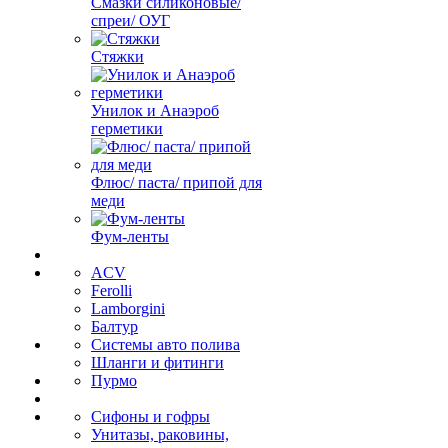
Смазки силиконовые/
спреи/ ОУГ
Стяжки
Унилок и Анаэроб
герметики
Флюс/ паста/ припой для
меди
Фум-ленты
ACV
Ferolli
Lamborgini
Балтур
Системы авто полива
Шланги и фитинги
Пурмо
Сифоны и гофры
Унитазы, раковины,