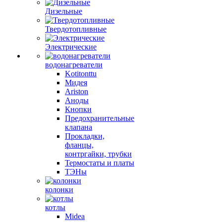
Дизельные
Твердотопливные
Электрические
водонагреватели
Kotitonttu
Мидея
Ariston
Аноды
Кнопки
Предохранительные
клапана
Прокладки,
фланцы,
контргайки, трубки
Термостаты и платы
ТЭНы
колонки
котлы
Midea