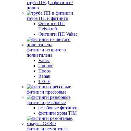
труба ПНД и фитинги/
полив
труба ПП и фитинги
Фитинги ПП
Heisskraft
Фитинги ПП Valtec
фитинги из шитого
полиэтилена
Valtec
Uponor
Hoobs
Rehau
TECE
фитинги прессовые
фитинги резьбовые
резьбовые фитинги
фитинги хром TIM
фитинги ремонтные,