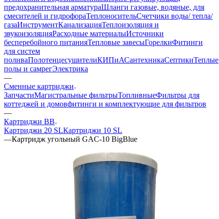
предохранительная арматура
Шланги газовые, водяные, для
смесителей и гидрофора
Теплоноситель
Счетчики воды/ тепла/
газа
Инструмент
Канализация
Теплоизоляция и
звукоизоляция
Расходные материалы
Источники
бесперебойного питания
Тепловые завесы
Горелки
Фитинги
для систем
полива
Полотенцесушители
КИПиА
Сантехника
Септики
Теплые
полы и самрег
Электрика
—
Сменные картриджи
Запчасти
Магистральные фильтры
Топливные
Фильтры для
коттеджей и домов
фитинги и комплектующие для фильтров
—
Картриджи BB
Картриджи 20 SL
Картриджи 10 SL
—
Картридж угольный GAC-10 BigBlue