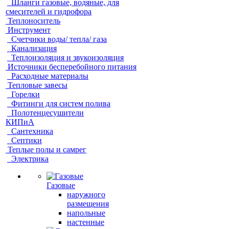
Шланги газовые, водяные, для
смесителей и гидрофора
Теплоноситель
Инструмент
Счетчики воды/ тепла/ газа
Канализация
Теплоизоляция и звукоизоляция
Источники бесперебойного питания
Расходные материалы
Тепловые завесы
Горелки
Фитинги для систем полива
Полотенцесушители
КИПиА
Сантехника
Септики
Теплые полы и самрег
Электрика
Газовые
наружного
размещения
напольные
настенные