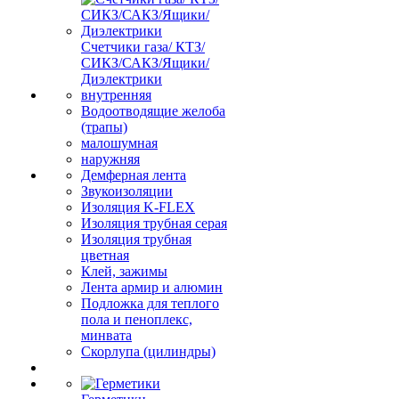
Счетчики газа/ КТЗ/
СИКЗ/САКЗ/Ящики/
Диэлектрики
внутренняя
Водоотводящие желоба
(трапы)
малошумная
наружняя
Демферная лента
Звукоизоляции
Изоляция K-FLEX
Изоляция трубная серая
Изоляция трубная
цветная
Клей, зажимы
Лента армир и алюмин
Подложка для теплого
пола и пеноплекс,
минвата
Скорлупа (цилиндры)