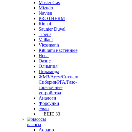
Master Gas
Mizudo
Navien
PROTHERM
Rinnai
Saunier Duval
Tiberis
Vaillant
Viessmann
Кiturami настенные
Нева
Оазис
Олимпия
Пирамида
ЖМЗ/Атем/Сигнал/
Сиберия/РГА/Газо-
горелочные
устройства
Aналоги
Форсунки
Эван
+ ЕЩЕ 33
насосы
Aquario