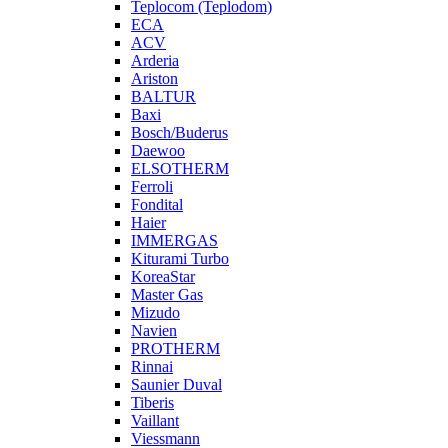
Teplocom (Teplodom)
ECA
ACV
Arderia
Ariston
BALTUR
Baxi
Bosch/Buderus
Daewoo
ELSOTHERM
Ferroli
Fondital
Haier
IMMERGAS
Kiturami Turbo
KoreaStar
Master Gas
Mizudo
Navien
PROTHERM
Rinnai
Saunier Duval
Tiberis
Vaillant
Viessmann