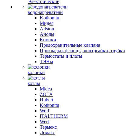
Электрические
водонагреватели
Kotitonttu
Мидея
Ariston
Аноды
Кнопки
Предохранительные клапана
Прокладки, фланцы, контргайки, трубки
Термостаты и платы
ТЭНы
колонки
котлы
Midea
ZOTA
Hubert
Kotitonttu
Wolf
ITALTHERM
Wert
Термекс
Лемакс