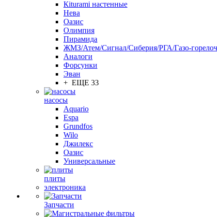
Кiturami настенные
Нева
Оазис
Олимпия
Пирамида
ЖМЗ/Атем/Сигнал/Сиберия/РГА/Газо-горелоч
Aналоги
Форсунки
Эван
+ ЕЩЕ 33
насосы
Aquario
Espa
Grundfos
Wilo
Джилекс
Оазис
Универсальные
плиты
электроника
Запчасти