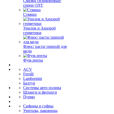
Смазки силиконовые/
спреи/ ОУГ
Стяжки
Унилок и Анаэроб
герметики
Флюс/ паста/ припой для
меди
Фум-ленты
ACV
Ferolli
Lamborgini
Балтур
Системы авто полива
Шланги и фитинги
Пурмо
Сифоны и гофры
Унитазы, раковины,