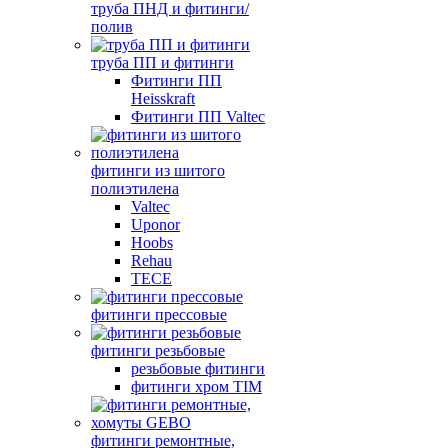
труба ПНД и фитинги/
полив
труба ПП и фитинги
Фитинги ПП
Heisskraft
Фитинги ПП Valtec
фитинги из шитого
полиэтилена
Valtec
Uponor
Hoobs
Rehau
TECE
фитинги прессовые
фитинги резьбовые
резьбовые фитинги
фитинги хром TIM
фитинги ремонтные,