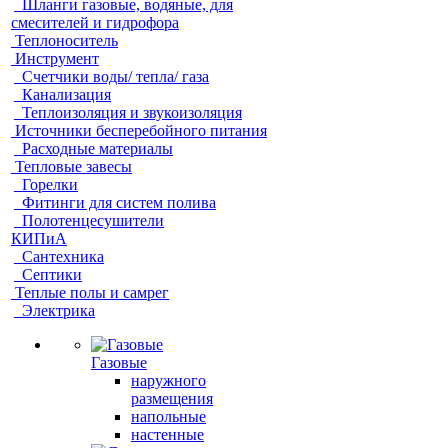
Шланги газовые, водяные, для
смесителей и гидрофора
Теплоноситель
Инструмент
Счетчики воды/ тепла/ газа
Канализация
Теплоизоляция и звукоизоляция
Источники бесперебойного питания
Расходные материалы
Тепловые завесы
Горелки
Фитинги для систем полива
Полотенцесушители
КИПиА
Сантехника
Септики
Теплые полы и самрег
Электрика
Газовые
наружного
размещения
напольные
настенные