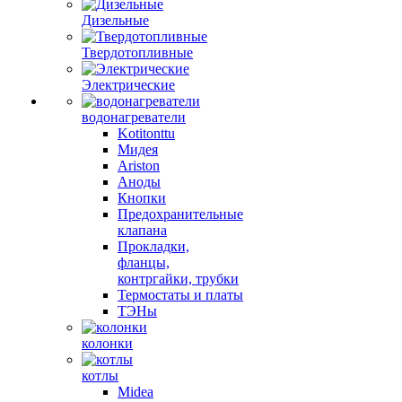
Дизельные
Твердотопливные
Электрические
водонагреватели
Kotitonttu
Мидея
Ariston
Аноды
Кнопки
Предохранительные
клапана
Прокладки,
фланцы,
контргайки, трубки
Термостаты и платы
ТЭНы
колонки
котлы
Midea