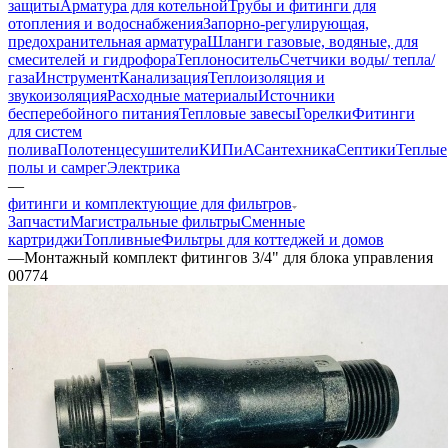
защиты
Арматура для котельной
Трубы и фитинги для
отопления и водоснабжения
Запорно-регулирующая,
предохранительная арматура
Шланги газовые, водяные, для
смесителей и гидрофора
Теплоноситель
Счетчики воды/ тепла/
газа
Инструмент
Канализация
Теплоизоляция и
звукоизоляция
Расходные материалы
Источники
бесперебойного питания
Тепловые завесы
Горелки
Фитинги
для систем
полива
Полотенцесушители
КИПиА
Сантехника
Септики
Теплые
полы и самрег
Электрика
—
фитинги и комплектующие для фильтров
Запчасти
Магистральные фильтры
Сменные
картриджи
Топливные
Фильтры для коттеджей и домов
—
Монтажный комплект фитингов 3/4" для блока управления
00774