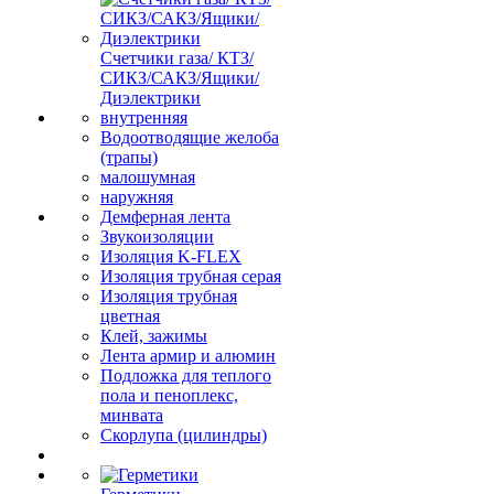
Счетчики газа/ КТЗ/
СИКЗ/САКЗ/Ящики/
Диэлектрики
внутренняя
Водоотводящие желоба
(трапы)
малошумная
наружняя
Демферная лента
Звукоизоляции
Изоляция K-FLEX
Изоляция трубная серая
Изоляция трубная
цветная
Клей, зажимы
Лента армир и алюмин
Подложка для теплого
пола и пеноплекс,
минвата
Скорлупа (цилиндры)