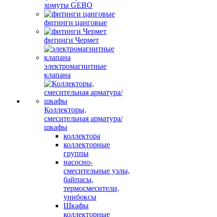
хомуты GEBO
фитинги цанговые
фитинги Чермет
электромагнитные
клапана
Коллекторы,
смесительная арматура/
шкафы
коллектора
коллекторные
группы
насосно-
смесительные узлы,
байпасы,
термосмесители,
унибоксы
Шкафы
коллекторные