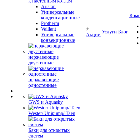
к настенным котлам
Ariston
Универсальные
Ком
конденсационные
Protherm
Vaillant
Услуги
Блог
Универсальные
Акции
конвекционные
нержавеющие
двустенные
нержавеющие
одностенные
GWS и Aquasky
Wester/ Unipump/ Taen
Баки для открытых
систем