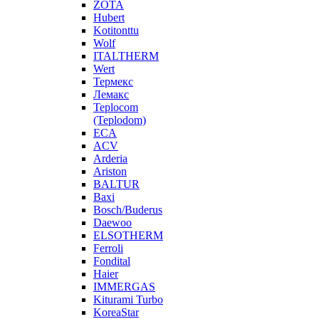
ZOTA
Hubert
Kotitonttu
Wolf
ITALTHERM
Wert
Термекс
Лемакс
Teplocom
(Teplodom)
ECA
ACV
Arderia
Ariston
BALTUR
Baxi
Bosch/Buderus
Daewoo
ELSOTHERM
Ferroli
Fondital
Haier
IMMERGAS
Kiturami Turbo
KoreaStar