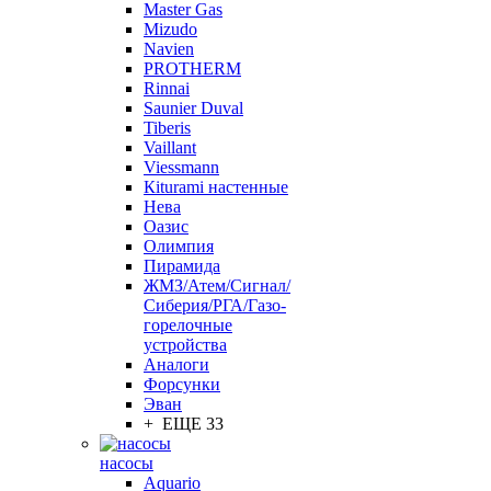
Master Gas
Mizudo
Navien
PROTHERM
Rinnai
Saunier Duval
Tiberis
Vaillant
Viessmann
Кiturami настенные
Нева
Оазис
Олимпия
Пирамида
ЖМЗ/Атем/Сигнал/
Сиберия/РГА/Газо-
горелочные
устройства
Aналоги
Форсунки
Эван
+ ЕЩЕ 33
насосы
Aquario