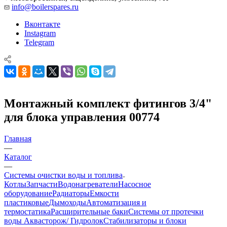
info@boilerspares.ru
Вконтакте
Instagram
Telegram
Монтажный комплект фитингов 3/4"
для блока управления 00774
Главная
—
Каталог
—
Системы очистки воды и топлива
Котлы
Запчасти
Водонагреватели
Насосное
оборудование
Радиаторы
Емкости
пластиковые
Дымоходы
Автоматизация и
термостатика
Расширительные баки
Системы от протечки
воды Аквасторож/ Гидролок
Стабилизаторы и блоки