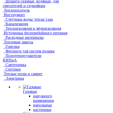
Шланги газовые, водяные, для
смесителей и гидрофора
Теплоноситель
Инструмент
Счетчики воды/ тепла/ газа
Канализация
Теплоизоляция и звукоизоляция
Источники бесперебойного питания
Расходные материалы
Тепловые завесы
Горелки
Фитинги для систем полива
Полотенцесушители
КИПиА
Сантехника
Септики
Теплые полы и самрег
Электрика
Газовые
наружного
размещения
напольные
настенные