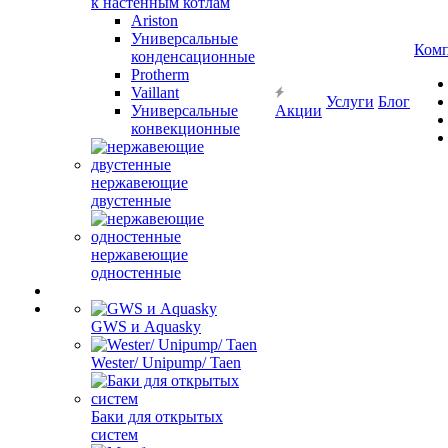
к настенным котлам
Ariston
Универсальные
Ком
конденсационные
Protherm
Vaillant
Услуги
Блог
Универсальные
Акции
конвекционные
нержавеющие
двустенные
нержавеющие
одностенные
GWS и Aquasky
Wester/ Unipump/ Taen
Баки для открытых
систем