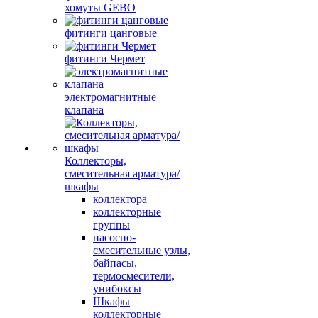
хомуты GEBO
фитинги цанговые
фитинги Чермет
электромагнитные
клапана
Коллекторы,
смесительная арматура/
шкафы
коллектора
коллекторные
группы
насосно-
смесительные узлы,
байпасы,
термосмесители,
унибоксы
Шкафы
коллекторные