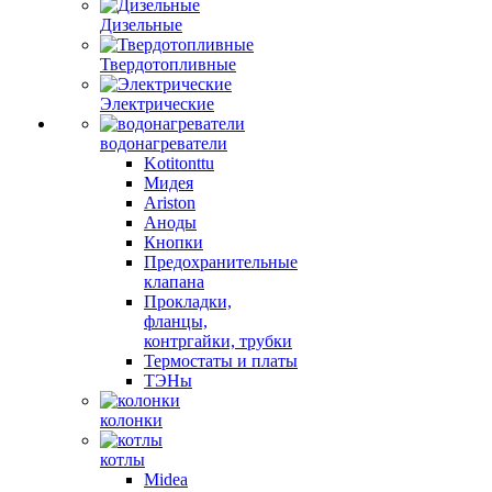
Дизельные
Твердотопливные
Электрические
водонагреватели
Kotitonttu
Мидея
Ariston
Аноды
Кнопки
Предохранительные
клапана
Прокладки,
фланцы,
контргайки, трубки
Термостаты и платы
ТЭНы
колонки
котлы
Midea