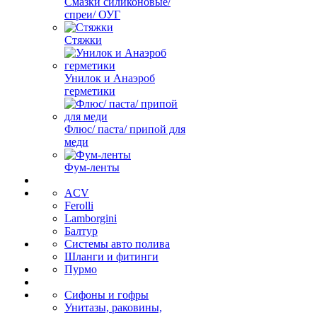
Смазки силиконовые/
спреи/ ОУГ
Стяжки
Унилок и Анаэроб
герметики
Флюс/ паста/ припой для
меди
Фум-ленты
ACV
Ferolli
Lamborgini
Балтур
Системы авто полива
Шланги и фитинги
Пурмо
Сифоны и гофры
Унитазы, раковины,