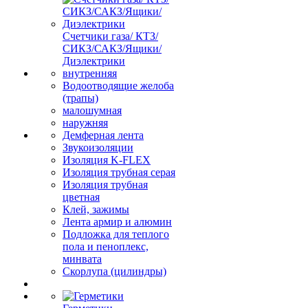
Счетчики газа/ КТЗ/
СИКЗ/САКЗ/Ящики/
Диэлектрики
внутренняя
Водоотводящие желоба
(трапы)
малошумная
наружняя
Демферная лента
Звукоизоляции
Изоляция K-FLEX
Изоляция трубная серая
Изоляция трубная
цветная
Клей, зажимы
Лента армир и алюмин
Подложка для теплого
пола и пеноплекс,
минвата
Скорлупа (цилиндры)