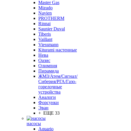
Master Gas
Mizudo
Navien
PROTHERM
Rinnai
Saunier Duval
Tiberis
Vaillant
Viessmann
Кiturami настенные
Нева
Оазис
Олимпия
Пирамида
ЖМЗ/Атем/Сигнал/
Сиберия/РГА/Газо-
горелочные
устройства
Aналоги
Форсунки
Эван
+ ЕЩЕ 33
насосы
Aquario