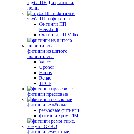
труба ПНД и фитинги/
полив
труба ПП и фитинги
Фитинги ПП
Heisskraft
Фитинги ПП Valtec
фитинги из шитого
полиэтилена
Valtec
Uponor
Hoobs
Rehau
TECE
фитинги прессовые
фитинги резьбовые
резьбовые фитинги
фитинги хром TIM
фитинги ремонтные,