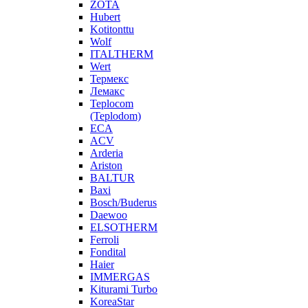
ZOTA
Hubert
Kotitonttu
Wolf
ITALTHERM
Wert
Термекс
Лемакс
Teplocom
(Teplodom)
ECA
ACV
Arderia
Ariston
BALTUR
Baxi
Bosch/Buderus
Daewoo
ELSOTHERM
Ferroli
Fondital
Haier
IMMERGAS
Kiturami Turbo
KoreaStar