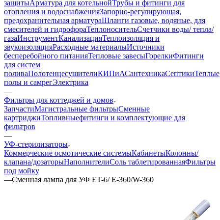
защиты
Арматура для котельной
Трубы и фитинги для
отопления и водоснабжения
Запорно-регулирующая,
предохранительная арматура
Шланги газовые, водяные, для
смесителей и гидрофора
Теплоноситель
Счетчики воды/ тепла/
газа
Инструмент
Канализация
Теплоизоляция и
звукоизоляция
Расходные материалы
Источники
бесперебойного питания
Тепловые завесы
Горелки
Фитинги
для систем
полива
Полотенцесушители
КИПиА
Сантехника
Септики
Теплые
полы и самрег
Электрика
—
Фильтры для коттеджей и домов
Запчасти
Магистральные фильтры
Сменные
картриджи
Топливные
фитинги и комплектующие для
фильтров
—
УФ-стерилизаторы
Коммерческие осмотические системы
Кабинеты
Колонны/
клапана/дозаторы
Наполнители
Соль таблетированная
Фильтры
под мойку
—
Сменная лампа для УФ ET-6/ E-360/W-360