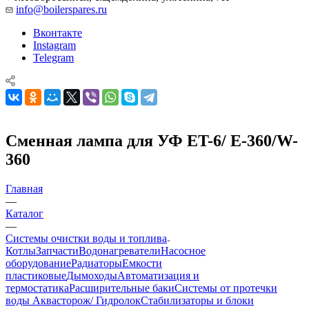
info@boilerspares.ru
Вконтакте
Instagram
Telegram
Сменная лампа для УФ ET-6/ E-360/W-
360
Главная
—
Каталог
—
Системы очистки воды и топлива
Котлы
Запчасти
Водонагреватели
Насосное
оборудование
Радиаторы
Емкости
пластиковые
Дымоходы
Автоматизация и
термостатика
Расширительные баки
Системы от протечки
воды Аквасторож/ Гидролок
Стабилизаторы и блоки