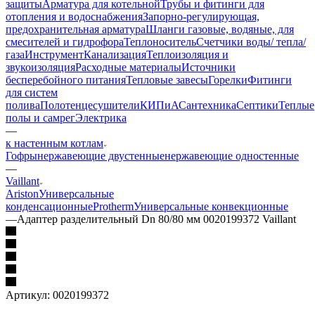
защиты
Арматура для котельной
Трубы и фитинги для
отопления и водоснабжения
Запорно-регулирующая,
предохранительная арматура
Шланги газовые, водяные, для
смесителей и гидрофора
Теплоноситель
Счетчики воды/ тепла/
газа
Инструмент
Канализация
Теплоизоляция и
звукоизоляция
Расходные материалы
Источники
бесперебойного питания
Тепловые завесы
Горелки
Фитинги
для систем
полива
Полотенцесушители
КИПиА
Сантехника
Септики
Теплые
полы и самрег
Электрика
—
к настенным котлам
Гофры
нержавеющие двустенные
нержавеющие одностенные
—
Vaillant
Ariston
Универсальные
конденсационные
Protherm
Универсальные конвекционные
—
Адаптер разделительный Dn 80/80 мм 0020199372 Vaillant
Артикул:
0020199372