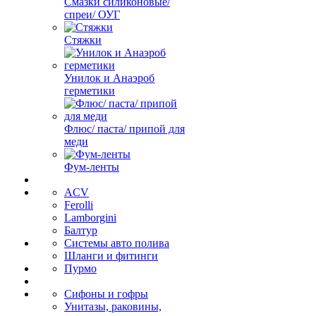
Смазки силиконовые/
спреи/ ОУГ
Стяжки
Унилок и Анаэроб
герметики
Флюс/ паста/ припой для
меди
Фум-ленты
ACV
Ferolli
Lamborgini
Балтур
Системы авто полива
Шланги и фитинги
Пурмо
Сифоны и гофры
Унитазы, раковины,