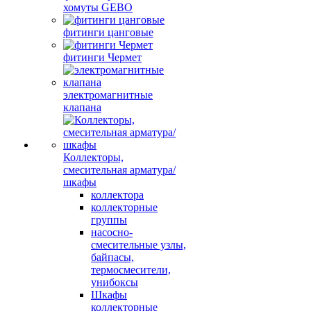
хомуты GEBO
фитинги цанговые
фитинги Чермет
электромагнитные
клапана
Коллекторы,
смесительная арматура/
шкафы
коллектора
коллекторные
группы
насосно-
смесительные узлы,
байпасы,
термосмесители,
унибоксы
Шкафы
коллекторные