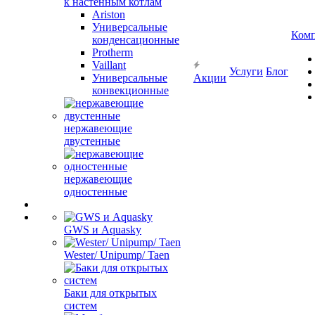
к настенным котлам
Ariston
Универсальные
Ком
конденсационные
Protherm
Vaillant
Услуги
Блог
Универсальные
Акции
конвекционные
нержавеющие
двустенные
нержавеющие
одностенные
GWS и Aquasky
Wester/ Unipump/ Taen
Баки для открытых
систем