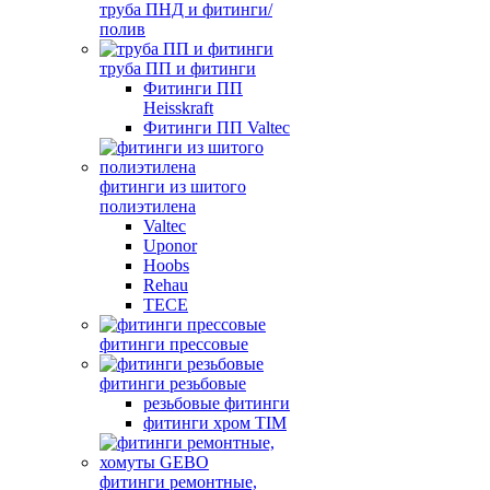
труба ПНД и фитинги/
полив
труба ПП и фитинги
Фитинги ПП
Heisskraft
Фитинги ПП Valtec
фитинги из шитого
полиэтилена
Valtec
Uponor
Hoobs
Rehau
TECE
фитинги прессовые
фитинги резьбовые
резьбовые фитинги
фитинги хром TIM
фитинги ремонтные,