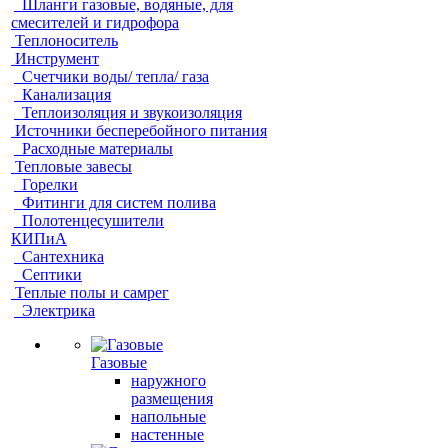
Шланги газовые, водяные, для
смесителей и гидрофора
Теплоноситель
Инструмент
Счетчики воды/ тепла/ газа
Канализация
Теплоизоляция и звукоизоляция
Источники бесперебойного питания
Расходные материалы
Тепловые завесы
Горелки
Фитинги для систем полива
Полотенцесушители
КИПиА
Сантехника
Септики
Теплые полы и самрег
Электрика
Газовые
наружного
размещения
напольные
настенные