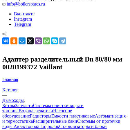
info@boilerspares.ru
Вконтакте
Instagram
Telegram
Адаптер разделительный Dn 80/80 мм
0020199372 Vaillant
Главная
—
Каталог
—
Дымоходы
Котлы
Запчасти
Системы очистки воды и
топлива
Водонагреватели
Насосное
оборудование
Радиаторы
Емкости пластиковые
Автоматизация
и термостатика
Расширительные баки
Системы от протечки
воды Аквасторож/ Гидролок
Стабилизаторы и блоки