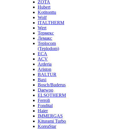
ZOTA
Hubert
Kotitonttu
Wolf
ITALTHERM
Wert
Термекс
Лемакс
Teplocom
(Teplodom)
ECA
ACV
Arderia
Ariston
BALTUR
Baxi
Bosch/Buderus
Daewoo
ELSOTHERM
Ferroli
Fondital
Haier
IMMERGAS
Kiturami Turbo
KoreaStar