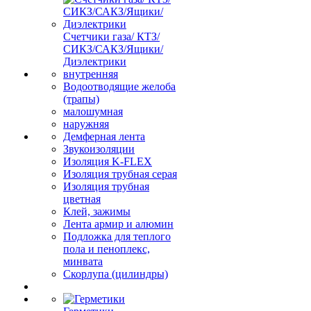
Счетчики газа/ КТЗ/
СИКЗ/САКЗ/Ящики/
Диэлектрики
внутренняя
Водоотводящие желоба
(трапы)
малошумная
наружняя
Демферная лента
Звукоизоляции
Изоляция K-FLEX
Изоляция трубная серая
Изоляция трубная
цветная
Клей, зажимы
Лента армир и алюмин
Подложка для теплого
пола и пеноплекс,
минвата
Скорлупа (цилиндры)