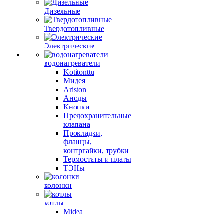
Дизельные
Твердотопливные
Электрические
водонагреватели
Kotitonttu
Мидея
Ariston
Аноды
Кнопки
Предохранительные
клапана
Прокладки,
фланцы,
контргайки, трубки
Термостаты и платы
ТЭНы
колонки
котлы
Midea