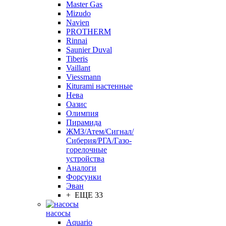
Master Gas
Mizudo
Navien
PROTHERM
Rinnai
Saunier Duval
Tiberis
Vaillant
Viessmann
Кiturami настенные
Нева
Оазис
Олимпия
Пирамида
ЖМЗ/Атем/Сигнал/
Сиберия/РГА/Газо-
горелочные
устройства
Aналоги
Форсунки
Эван
+ ЕЩЕ 33
насосы
Aquario