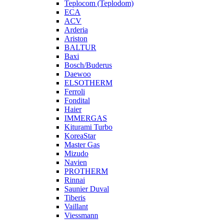
Teplocom (Teplodom)
ECA
ACV
Arderia
Ariston
BALTUR
Baxi
Bosch/Buderus
Daewoo
ELSOTHERM
Ferroli
Fondital
Haier
IMMERGAS
Kiturami Turbo
KoreaStar
Master Gas
Mizudo
Navien
PROTHERM
Rinnai
Saunier Duval
Tiberis
Vaillant
Viessmann