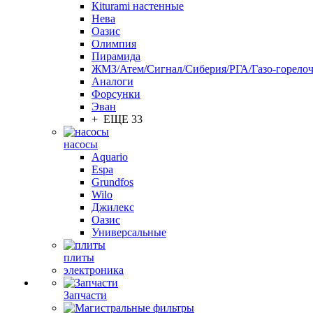
Кiturami настенные
Нева
Оазис
Олимпия
Пирамида
ЖМЗ/Атем/Сигнал/Сиберия/РГА/Газо-горелоч
Aналоги
Форсунки
Эван
+ ЕЩЕ 33
насосы
Aquario
Espa
Grundfos
Wilo
Джилекс
Оазис
Универсальные
плиты
электроника
Запчасти