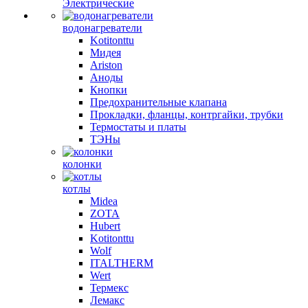
Электрические
водонагреватели
Kotitonttu
Мидея
Ariston
Аноды
Кнопки
Предохранительные клапана
Прокладки, фланцы, контргайки, трубки
Термостаты и платы
ТЭНы
колонки
котлы
Midea
ZOTA
Hubert
Kotitonttu
Wolf
ITALTHERM
Wert
Термекс
Лемакс