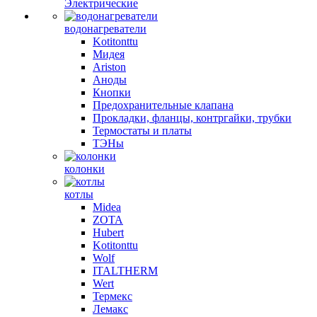
Электрические
водонагреватели
Kotitonttu
Мидея
Ariston
Аноды
Кнопки
Предохранительные клапана
Прокладки, фланцы, контргайки, трубки
Термостаты и платы
ТЭНы
колонки
котлы
Midea
ZOTA
Hubert
Kotitonttu
Wolf
ITALTHERM
Wert
Термекс
Лемакс