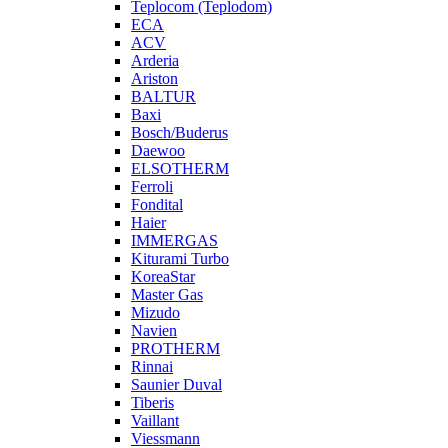
Teplocom (Teplodom)
ECA
ACV
Arderia
Ariston
BALTUR
Baxi
Bosch/Buderus
Daewoo
ELSOTHERM
Ferroli
Fondital
Haier
IMMERGAS
Kiturami Turbo
KoreaStar
Master Gas
Mizudo
Navien
PROTHERM
Rinnai
Saunier Duval
Tiberis
Vaillant
Viessmann