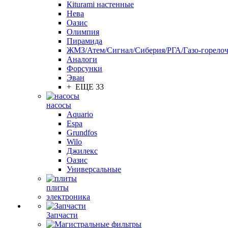
Кiturami настенные
Нева
Оазис
Олимпия
Пирамида
ЖМЗ/Атем/Сигнал/Сиберия/РГА/Газо-горелоч
Aналоги
Форсунки
Эван
+ ЕЩЕ 33
насосы
Aquario
Espa
Grundfos
Wilo
Джилекс
Оазис
Универсальные
плиты
электроника
Запчасти