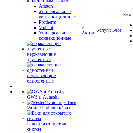
к настенным котлам
Ariston
Универсальные
Ком
конденсационные
Protherm
Vaillant
Услуги
Блог
Универсальные
Акции
конвекционные
нержавеющие
двустенные
нержавеющие
одностенные
GWS и Aquasky
Wester/ Unipump/ Taen
Баки для открытых
систем