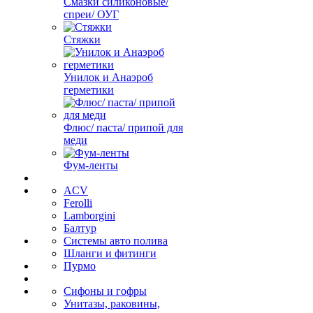
Смазки силиконовые/
спреи/ ОУГ
Стяжки
Унилок и Анаэроб
герметики
Флюс/ паста/ припой для
меди
Фум-ленты
ACV
Ferolli
Lamborgini
Балтур
Системы авто полива
Шланги и фитинги
Пурмо
Сифоны и гофры
Унитазы, раковины,