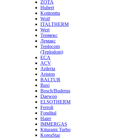
ZOTA
Hubert
Kotitonttu
Wolf
ITALTHERM
Wert
Термекс
Лемакс
Teplocom
(Teplodom)
ECA
ACV
Arderia
Ariston
BALTUR
Baxi
Bosch/Buderus
Daewoo
ELSOTHERM
Ferroli
Fondital
Haier
IMMERGAS
Kiturami Turbo
KoreaStar