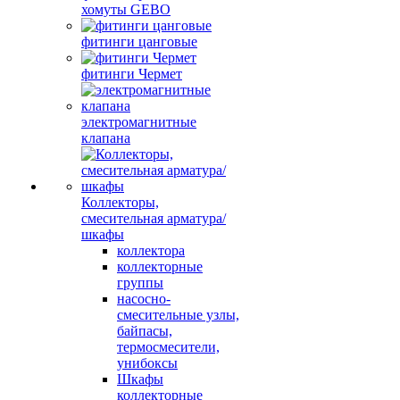
хомуты GEBO
фитинги цанговые
фитинги Чермет
электромагнитные
клапана
Коллекторы,
смесительная арматура/
шкафы
коллектора
коллекторные
группы
насосно-
смесительные узлы,
байпасы,
термосмесители,
унибоксы
Шкафы
коллекторные