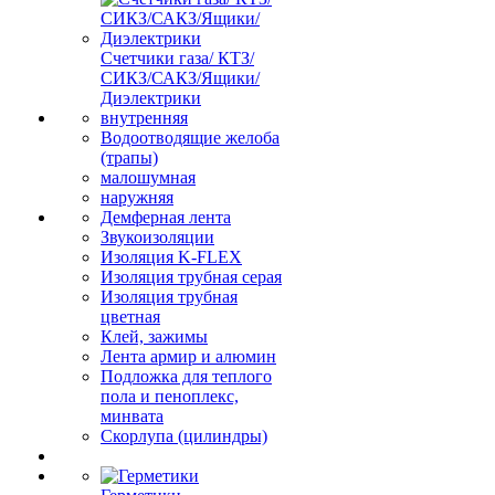
Счетчики газа/ КТЗ/
СИКЗ/САКЗ/Ящики/
Диэлектрики
внутренняя
Водоотводящие желоба
(трапы)
малошумная
наружняя
Демферная лента
Звукоизоляции
Изоляция K-FLEX
Изоляция трубная серая
Изоляция трубная
цветная
Клей, зажимы
Лента армир и алюмин
Подложка для теплого
пола и пеноплекс,
минвата
Скорлупа (цилиндры)