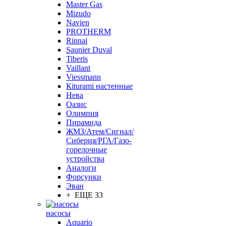
Master Gas
Mizudo
Navien
PROTHERM
Rinnai
Saunier Duval
Tiberis
Vaillant
Viessmann
Кiturami настенные
Нева
Оазис
Олимпия
Пирамида
ЖМЗ/Атем/Сигнал/
Сиберия/РГА/Газо-
горелочные
устройства
Aналоги
Форсунки
Эван
+ ЕЩЕ 33
насосы
Aquario