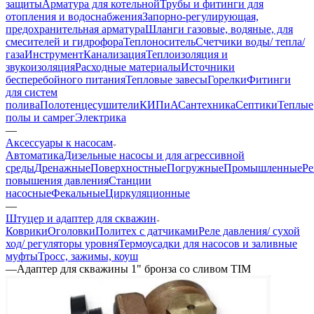
защиты
Арматура для котельной
Трубы и фитинги для
отопления и водоснабжения
Запорно-регулирующая,
предохранительная арматура
Шланги газовые, водяные, для
смесителей и гидрофора
Теплоноситель
Счетчики воды/ тепла/
газа
Инструмент
Канализация
Теплоизоляция и
звукоизоляция
Расходные материалы
Источники
бесперебойного питания
Тепловые завесы
Горелки
Фитинги
для систем
полива
Полотенцесушители
КИПиА
Сантехника
Септики
Теплые
полы и самрег
Электрика
—
Аксессуары к насосам
Автоматика
Дизельные насосы и для агрессивной
среды
Дренажные
Поверхностные
Погружные
Промышленные
Ре
повышения давления
Станции
насосные
Фекальные
Циркуляционные
—
Штуцер и адаптер для скважин
Коврики
Оголовки
Политех с датчиками
Реле давления/ сухой
ход/ регуляторы уровня
Термоусадки для насосов и заливные
муфты
Тросс, зажимы, коуш
—
Адаптер для скважины 1" бронза со сливом TIM