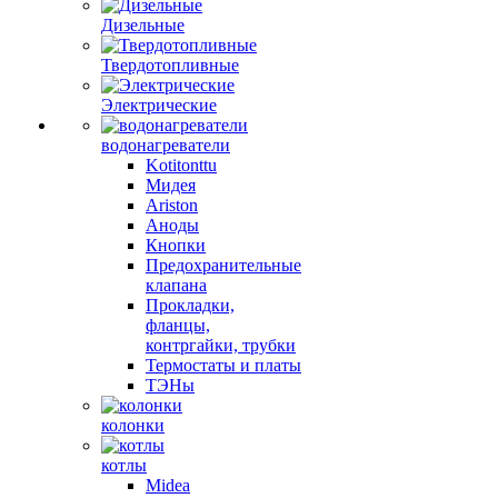
Дизельные
Твердотопливные
Электрические
водонагреватели
Kotitonttu
Мидея
Ariston
Аноды
Кнопки
Предохранительные
клапана
Прокладки,
фланцы,
контргайки, трубки
Термостаты и платы
ТЭНы
колонки
котлы
Midea