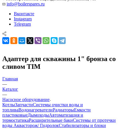
info@boilerspares.ru
Вконтакте
Instagram
Telegram
Адаптер для скважины 1" бронза со
сливом TIM
Главная
—
Каталог
—
Насосное оборудование
Котлы
Запчасти
Системы очистки воды и
топлива
Водонагреватели
Радиаторы
Емкости
пластиковые
Дымоходы
Автоматизация и
термостатика
Расширительные баки
Системы от протечки
воды Аквасторож/ Гидролок
Стабилизаторы и блоки