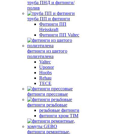
труба ПНД и фитинги/
полив
труба ПП и фитинги
Фитинги ПП
Heisskraft
Фитинги ПП Valtec
фитинги из шитого
полиэтилена
Valtec
Uponor
Hoobs
Rehau
TECE
фитинги прессовые
фитинги резьбовые
резьбовые фитинги
фитинги хром TIM
фитинги ремонтные,