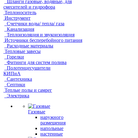
Шланги газовые, водяные, для
смесителей и гидрофора
Теплоноситель
Инструмент
Счетчики воды/ тепла/ газа
Канализация
Теплоизоляция и звукоизоляция
Источники бесперебойного питания
Расходные материалы
Тепловые завесы
Горелки
Фитинги для систем полива
Полотенцесушители
КИПиА
Сантехника
Септики
Теплые полы и самрег
Электрика
Газовые
наружного
размещения
напольные
настенные