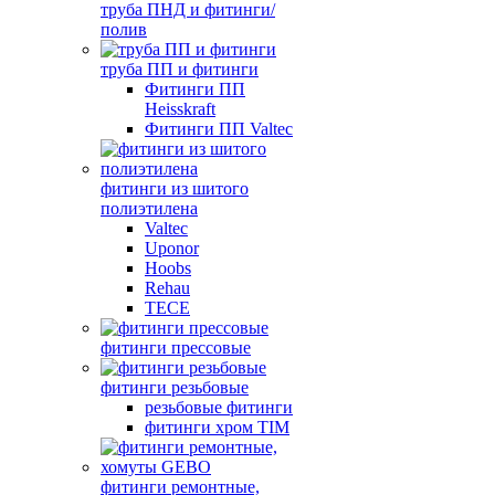
труба ПНД и фитинги/
полив
труба ПП и фитинги
Фитинги ПП
Heisskraft
Фитинги ПП Valtec
фитинги из шитого
полиэтилена
Valtec
Uponor
Hoobs
Rehau
TECE
фитинги прессовые
фитинги резьбовые
резьбовые фитинги
фитинги хром TIM
фитинги ремонтные,