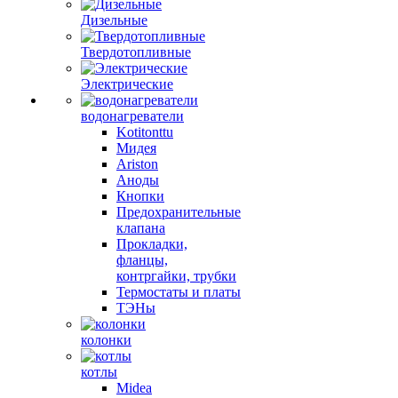
Дизельные
Твердотопливные
Электрические
водонагреватели
Kotitonttu
Мидея
Ariston
Аноды
Кнопки
Предохранительные
клапана
Прокладки,
фланцы,
контргайки, трубки
Термостаты и платы
ТЭНы
колонки
котлы
Midea