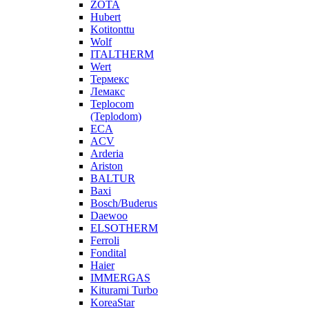
ZOTA
Hubert
Kotitonttu
Wolf
ITALTHERM
Wert
Термекс
Лемакс
Teplocom
(Teplodom)
ECA
ACV
Arderia
Ariston
BALTUR
Baxi
Bosch/Buderus
Daewoo
ELSOTHERM
Ferroli
Fondital
Haier
IMMERGAS
Kiturami Turbo
KoreaStar