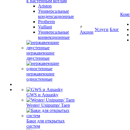
к настенным котлам
Ariston
Универсальные
Ком
конденсационные
Protherm
Vaillant
Услуги
Блог
Универсальные
Акции
конвекционные
нержавеющие
двустенные
нержавеющие
одностенные
GWS и Aquasky
Wester/ Unipump/ Taen
Баки для открытых
систем