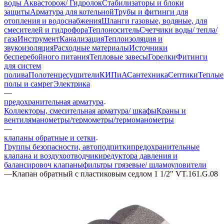
воды Аквасторож/ Гидролок
Стабилизаторы и блоки
защиты
Арматура для котельной
Трубы и фитинги для
отопления и водоснабжения
Шланги газовые, водяные, для
смесителей и гидрофора
Теплоноситель
Счетчики воды/ тепла/
газа
Инструмент
Канализация
Теплоизоляция и
звукоизоляция
Расходные материалы
Источники
бесперебойного питания
Тепловые завесы
Горелки
Фитинги
для систем
полива
Полотенцесушители
КИПиА
Сантехника
Септики
Теплые
полы и самрег
Электрика
—
предохранительная арматура
Коллекторы, смесительная арматура/ шкафы
Краны и
вентиля
манометры/термометры/термоманометры
—
клапаны обратные и сетки
Группы безопасности, автоподпитки
предохранительные
клапана и воздухоотводчики
редуктора давления и
балансировоч клапаны
фильтры грязевые/ шламоуловители
—
Клапан обратный с пластиковым седлом 1 1/2" VT.161.G.08