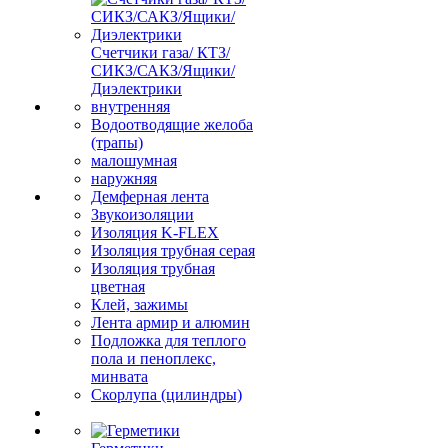
Счетчики газа/ КТЗ/
СИКЗ/САКЗ/Ящики/
Диэлектрики
внутренняя
Водоотводящие желоба
(трапы)
малошумная
наружняя
Демферная лента
Звукоизоляции
Изоляция K-FLEX
Изоляция трубная серая
Изоляция трубная
цветная
Клей, зажимы
Лента армир и алюмин
Подложка для теплого
пола и пеноплекс,
минвата
Скорлупа (цилиндры)