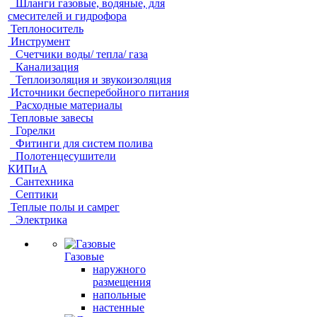
Шланги газовые, водяные, для
смесителей и гидрофора
Теплоноситель
Инструмент
Счетчики воды/ тепла/ газа
Канализация
Теплоизоляция и звукоизоляция
Источники бесперебойного питания
Расходные материалы
Тепловые завесы
Горелки
Фитинги для систем полива
Полотенцесушители
КИПиА
Сантехника
Септики
Теплые полы и самрег
Электрика
Газовые
наружного
размещения
напольные
настенные