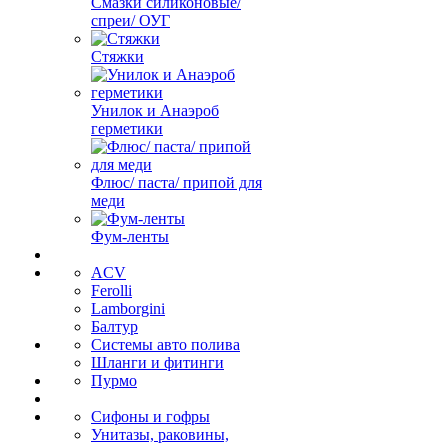
Смазки силиконовые/
спреи/ ОУГ
Стяжки
Унилок и Анаэроб
герметики
Флюс/ паста/ припой для
меди
Фум-ленты
ACV
Ferolli
Lamborgini
Балтур
Системы авто полива
Шланги и фитинги
Пурмо
Сифоны и гофры
Унитазы, раковины,