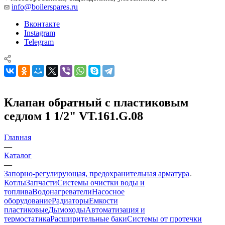
info@boilerspares.ru
Вконтакте
Instagram
Telegram
Клапан обратный с пластиковым
седлом 1 1/2" VT.161.G.08
Главная
—
Каталог
—
Запорно-регулирующая, предохранительная арматура
Котлы
Запчасти
Системы очистки воды и
топлива
Водонагреватели
Насосное
оборудование
Радиаторы
Емкости
пластиковые
Дымоходы
Автоматизация и
термостатика
Расширительные баки
Системы от протечки