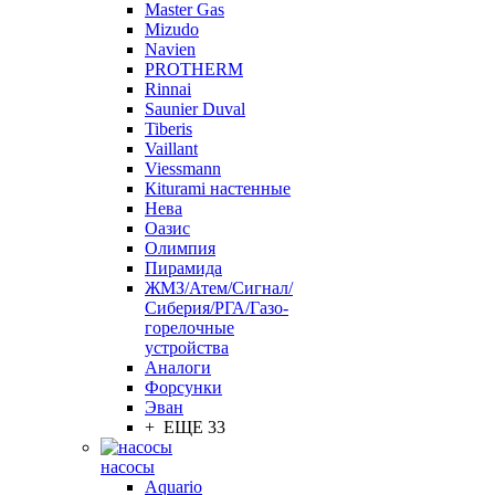
Master Gas
Mizudo
Navien
PROTHERM
Rinnai
Saunier Duval
Tiberis
Vaillant
Viessmann
Кiturami настенные
Нева
Оазис
Олимпия
Пирамида
ЖМЗ/Атем/Сигнал/
Сиберия/РГА/Газо-
горелочные
устройства
Aналоги
Форсунки
Эван
+ ЕЩЕ 33
насосы
Aquario