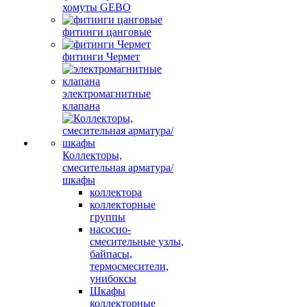
хомуты GEBO
фитинги цанговые
фитинги Чермет
электромагнитные
клапана
Коллекторы,
смесительная арматура/
шкафы
коллектора
коллекторные
группы
насосно-
смесительные узлы,
байпасы,
термосмесители,
унибоксы
Шкафы
коллекторные