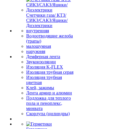
Счетчики газа/ КТЗ/
СИКЗ/САКЗ/Ящики/
Диэлектрики
внутренняя
Водоотводящие желоба
(трапы)
малошумная
наружняя
Демферная лента
Звукоизоляции
Изоляция K-FLEX
Изоляция трубная серая
Изоляция трубная
цветная
Клей, зажимы
Лента армир и алюмин
Подложка для теплого
пола и пеноплекс,
минвата
Скорлупа (цилиндры)