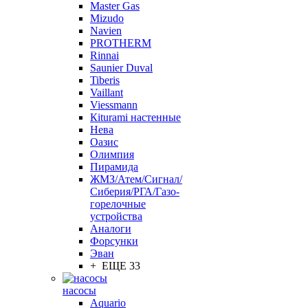
Master Gas
Mizudo
Navien
PROTHERM
Rinnai
Saunier Duval
Tiberis
Vaillant
Viessmann
Кiturami настенные
Нева
Оазис
Олимпия
Пирамида
ЖМЗ/Атем/Сигнал/
Сиберия/РГА/Газо-
горелочные
устройства
Aналоги
Форсунки
Эван
+ ЕЩЕ 33
насосы
Aquario