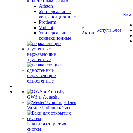
к настенным котлам
Ariston
Универсальные
Ком
конденсационные
Protherm
Vaillant
Услуги
Блог
Универсальные
Акции
конвекционные
нержавеющие
двустенные
нержавеющие
одностенные
GWS и Aquasky
Wester/ Unipump/ Taen
Баки для открытых
систем