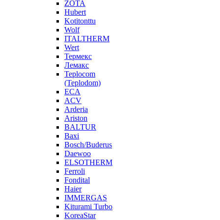
ZOTA
Hubert
Kotitonttu
Wolf
ITALTHERM
Wert
Термекс
Лемакс
Teplocom
(Teplodom)
ECA
ACV
Arderia
Ariston
BALTUR
Baxi
Bosch/Buderus
Daewoo
ELSOTHERM
Ferroli
Fondital
Haier
IMMERGAS
Kiturami Turbo
KoreaStar