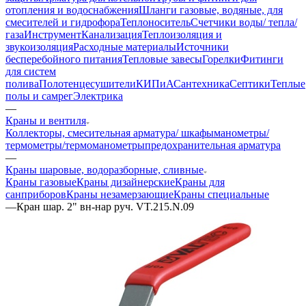
отопления и водоснабжения
Шланги газовые, водяные, для
смесителей и гидрофора
Теплоноситель
Счетчики воды/ тепла/
газа
Инструмент
Канализация
Теплоизоляция и
звукоизоляция
Расходные материалы
Источники
бесперебойного питания
Тепловые завесы
Горелки
Фитинги
для систем
полива
Полотенцесушители
КИПиА
Сантехника
Септики
Теплые
полы и самрег
Электрика
—
Краны и вентиля
Коллекторы, смесительная арматура/ шкафы
манометры/
термометры/термоманометры
предохранительная арматура
—
Краны шаровые, водоразборные, сливные
Краны газовые
Краны дизайнерские
Краны для
санприборов
Краны незамерзающие
Краны специальные
—
Кран шар. 2" вн-нар руч. VT.215.N.09