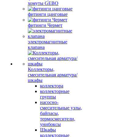
хомуты GEBO
фитинги цанговые
фитинги Чермет
электромагнитные
клапана
Коллекторы,
смесительная арматура/
шкафы
коллектора
коллекторные
группы
насосно-
смесительные узлы,
байпасы,
термосмесители,
унибоксы
Шкафы
коллекторные