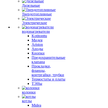
Дизельные
Твердотопливные
Электрические
водонагреватели
Kotitonttu
Мидея
Ariston
Аноды
Кнопки
Предохранительные
клапана
Прокладки,
фланцы,
контргайки, трубки
Термостаты и платы
ТЭНы
колонки
котлы
Midea