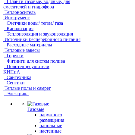
Шланги газовые, водяные, для
смесителей и гидрофора
Теплоноситель
Инструмент
Счетчики воды/ тепла/ газа
Канализация
Теплоизоляция и звукоизоляция
Источники бесперебойного питания
Расходные материалы
Тепловые завесы
Горелки
Фитинги для систем полива
Полотенцесушители
КИПиА
Сантехника
Септики
Теплые полы и самрег
Электрика
Газовые
наружного
размещения
напольные
настенные