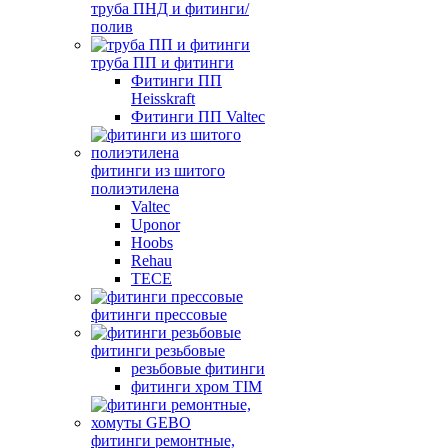
труба ПНД и фитинги/
полив
труба ПП и фитинги
Фитинги ПП
Heisskraft
Фитинги ПП Valtec
фитинги из шитого
полиэтилена
Valtec
Uponor
Hoobs
Rehau
TECE
фитинги прессовые
фитинги резьбовые
резьбовые фитинги
фитинги хром TIM
фитинги ремонтные,