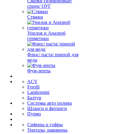
Смазки силиконовые/
спреи/ ОУГ
Стяжки
Унилок и Анаэроб
герметики
Флюс/ паста/ припой для
меди
Фум-ленты
ACV
Ferolli
Lamborgini
Балтур
Системы авто полива
Шланги и фитинги
Пурмо
Сифоны и гофры
Унитазы, раковины,