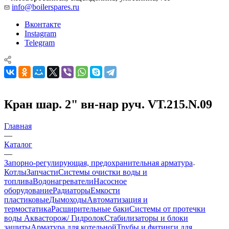
info@boilerspares.ru
Вконтакте
Instagram
Telegram
Кран шар. 2" вн-нар руч. VT.215.N.09
Главная
—
Каталог
—
Запорно-регулирующая, предохранительная арматура
Котлы
Запчасти
Системы очистки воды и
топлива
Водонагреватели
Насосное
оборудование
Радиаторы
Емкости
пластиковые
Дымоходы
Автоматизация и
термостатика
Расширительные баки
Системы от протечки
воды Аквасторож/ Гидролок
Стабилизаторы и блоки
защиты
Арматура для котельной
Трубы и фитинги для