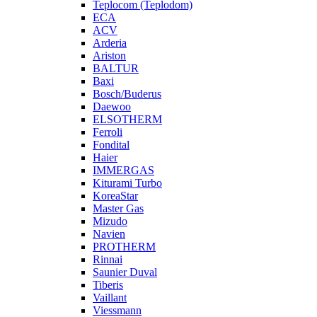
Teplocom (Teplodom)
ECA
ACV
Arderia
Ariston
BALTUR
Baxi
Bosch/Buderus
Daewoo
ELSOTHERM
Ferroli
Fondital
Haier
IMMERGAS
Kiturami Turbo
KoreaStar
Master Gas
Mizudo
Navien
PROTHERM
Rinnai
Saunier Duval
Tiberis
Vaillant
Viessmann