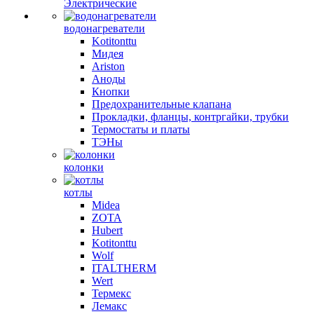
Электрические
водонагреватели
Kotitonttu
Мидея
Ariston
Аноды
Кнопки
Предохранительные клапана
Прокладки, фланцы, контргайки, трубки
Термостаты и платы
ТЭНы
колонки
котлы
Midea
ZOTA
Hubert
Kotitonttu
Wolf
ITALTHERM
Wert
Термекс
Лемакс