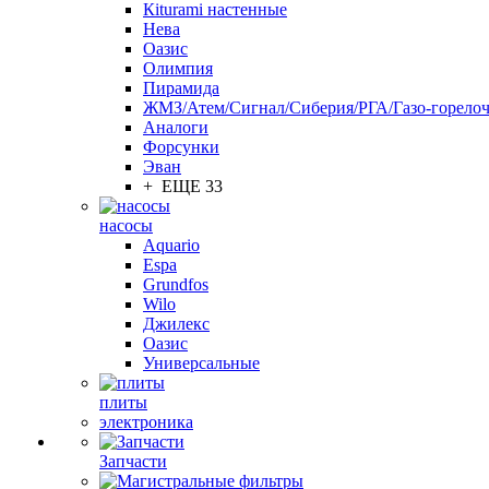
Кiturami настенные
Нева
Оазис
Олимпия
Пирамида
ЖМЗ/Атем/Сигнал/Сиберия/РГА/Газо-горелоч
Aналоги
Форсунки
Эван
+ ЕЩЕ 33
насосы
Aquario
Espa
Grundfos
Wilo
Джилекс
Оазис
Универсальные
плиты
электроника
Запчасти