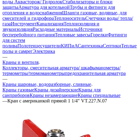
воды Аквасторож/ Гидролок
Стабилизаторы и блоки
защиты
Арматура для котельной
Трубы и фитинги для
отопления и водоснабжения
Шланги газовые, водяные, для
смесителей и гидрофора
Теплоноситель
Счетчики воды/ тепла/
газа
Инструмент
Канализация
Теплоизоляция и
звукоизоляция
Расходные материалы
Источники
бесперебойного питания
Тепловые завесы
Горелки
Фитинги
для систем
полива
Полотенцесушители
КИПиА
Сантехника
Септики
Теплые
полы и самрег
Электрика
—
Краны и вентиля
Коллекторы, смесительная арматура/ шкафы
манометры/
термометры/термоманометры
предохранительная арматура
—
Краны шаровые, водоразборные, сливные
Краны газовые
Краны дизайнерские
Краны для
санприборов
Краны незамерзающие
Краны специальные
—
Кран с американкой прямой 1 1/4" VT.227.N.07