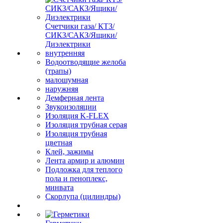
Счетчики газа/ КТЗ/
СИКЗ/САКЗ/Ящики/
Диэлектрики
внутренняя
Водоотводящие желоба
(трапы)
малошумная
наружняя
Демферная лента
Звукоизоляции
Изоляция K-FLEX
Изоляция трубная серая
Изоляция трубная
цветная
Клей, зажимы
Лента армир и алюмин
Подложка для теплого
пола и пеноплекс,
минвата
Скорлупа (цилиндры)