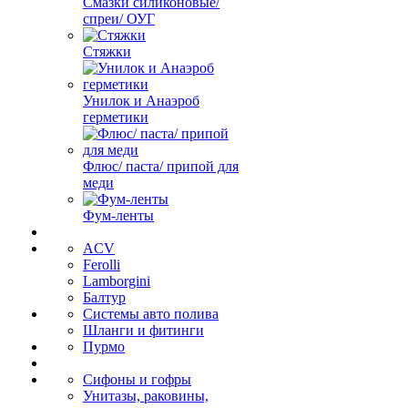
Смазки силиконовые/
спреи/ ОУГ
Стяжки
Унилок и Анаэроб
герметики
Флюс/ паста/ припой для
меди
Фум-ленты
ACV
Ferolli
Lamborgini
Балтур
Системы авто полива
Шланги и фитинги
Пурмо
Сифоны и гофры
Унитазы, раковины,