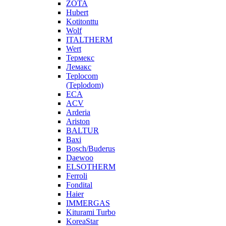
ZOTA
Hubert
Kotitonttu
Wolf
ITALTHERM
Wert
Термекс
Лемакс
Teplocom
(Teplodom)
ECA
ACV
Arderia
Ariston
BALTUR
Baxi
Bosch/Buderus
Daewoo
ELSOTHERM
Ferroli
Fondital
Haier
IMMERGAS
Kiturami Turbo
KoreaStar