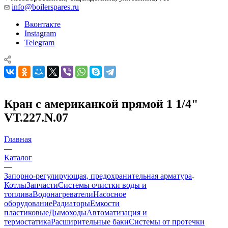
info@boilerspares.ru
Вконтакте
Instagram
Telegram
Кран с американкой прямой 1 1/4"
VT.227.N.07
Главная
—
Каталог
—
Запорно-регулирующая, предохранительная арматура
Котлы
Запчасти
Системы очистки воды и
топлива
Водонагреватели
Насосное
оборудование
Радиаторы
Емкости
пластиковые
Дымоходы
Автоматизация и
термостатика
Расширительные баки
Системы от протечки