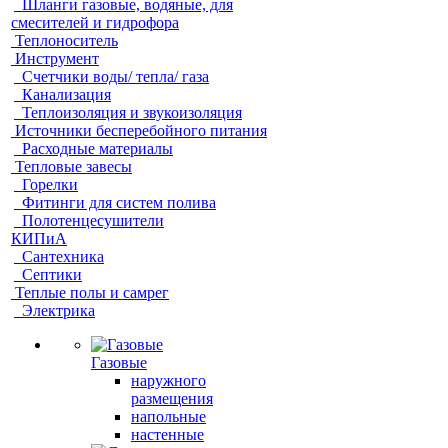
Шланги газовые, водяные, для
смесителей и гидрофора
Теплоноситель
Инструмент
Счетчики воды/ тепла/ газа
Канализация
Теплоизоляция и звукоизоляция
Источники бесперебойного питания
Расходные материалы
Тепловые завесы
Горелки
Фитинги для систем полива
Полотенцесушители
КИПиА
Сантехника
Септики
Теплые полы и самрег
Электрика
Газовые
наружного
размещения
напольные
настенные