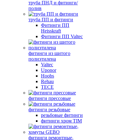
труба ПНД и фитинги/
полив
труба ПП и фитинги
Фитинги ПП
Heisskraft
Фитинги ПП Valtec
фитинги из шитого
полиэтилена
Valtec
Uponor
Hoobs
Rehau
TECE
фитинги прессовые
фитинги резьбовые
резьбовые фитинги
фитинги хром TIM
фитинги ремонтные,