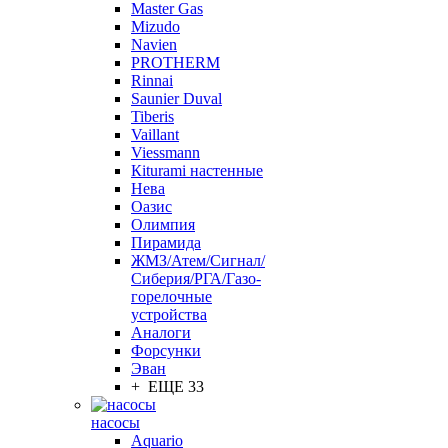
Master Gas
Mizudo
Navien
PROTHERM
Rinnai
Saunier Duval
Tiberis
Vaillant
Viessmann
Кiturami настенные
Нева
Оазис
Олимпия
Пирамида
ЖМЗ/Атем/Сигнал/
Сиберия/РГА/Газо-
горелочные
устройства
Aналоги
Форсунки
Эван
+ ЕЩЕ 33
насосы
Aquario