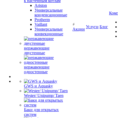
к настенным котлам
Ariston
Универсальные
Ком
конденсационные
Protherm
Vaillant
Услуги
Блог
Универсальные
Акции
конвекционные
нержавеющие
двустенные
нержавеющие
одностенные
GWS и Aquasky
Wester/ Unipump/ Taen
Баки для открытых
систем