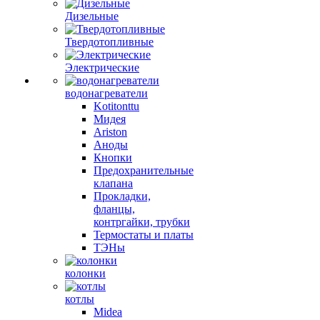
Дизельные
Твердотопливные
Электрические
водонагреватели
Kotitonttu
Мидея
Ariston
Аноды
Кнопки
Предохранительные
клапана
Прокладки,
фланцы,
контргайки, трубки
Термостаты и платы
ТЭНы
колонки
котлы
Midea