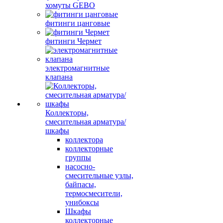
хомуты GEBO
фитинги цанговые
фитинги Чермет
электромагнитные
клапана
Коллекторы,
смесительная арматура/
шкафы
коллектора
коллекторные
группы
насосно-
смесительные узлы,
байпасы,
термосмесители,
унибоксы
Шкафы
коллекторные