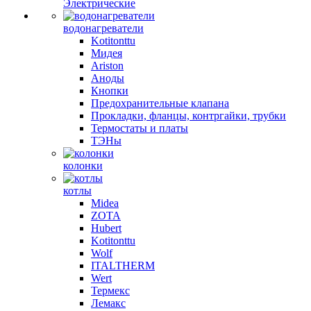
Электрические
водонагреватели
Kotitonttu
Мидея
Ariston
Аноды
Кнопки
Предохранительные клапана
Прокладки, фланцы, контргайки, трубки
Термостаты и платы
ТЭНы
колонки
котлы
Midea
ZOTA
Hubert
Kotitonttu
Wolf
ITALTHERM
Wert
Термекс
Лемакс