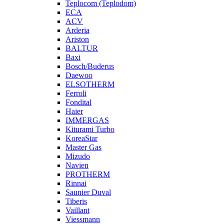
Teplocom (Teplodom)
ECA
ACV
Arderia
Ariston
BALTUR
Baxi
Bosch/Buderus
Daewoo
ELSOTHERM
Ferroli
Fondital
Haier
IMMERGAS
Kiturami Turbo
KoreaStar
Master Gas
Mizudo
Navien
PROTHERM
Rinnai
Saunier Duval
Tiberis
Vaillant
Viessmann