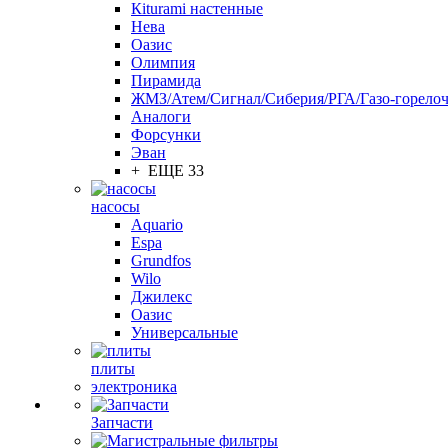
Кiturami настенные
Нева
Оазис
Олимпия
Пирамида
ЖМЗ/Атем/Сигнал/Сиберия/РГА/Газо-горелоч
Aналоги
Форсунки
Эван
+ ЕЩЕ 33
насосы
Aquario
Espa
Grundfos
Wilo
Джилекс
Оазис
Универсальные
плиты
электроника
Запчасти