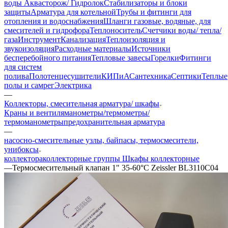
воды Аквасторож/ Гидролок
Стабилизаторы и блоки
защиты
Арматура для котельной
Трубы и фитинги для
отопления и водоснабжения
Шланги газовые, водяные, для
смесителей и гидрофора
Теплоноситель
Счетчики воды/ тепла/
газа
Инструмент
Канализация
Теплоизоляция и
звукоизоляция
Расходные материалы
Источники
бесперебойного питания
Тепловые завесы
Горелки
Фитинги
для систем
полива
Полотенцесушители
КИПиА
Сантехника
Септики
Теплые
полы и самрег
Электрика
—
Коллекторы, смесительная арматура/ шкафы
Краны и вентиля
манометры/термометры/
термоманометры
предохранительная арматура
—
насосно-смесительные узлы, байпасы, термосмесители,
унибоксы
коллектора
коллекторные группы
Шкафы коллекторные
—
Термосмесительный клапан 1" 35-60°С Zeissler BL3110C04