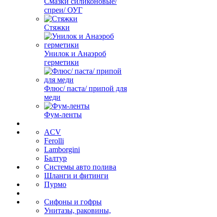
Смазки силиконовые/
спреи/ ОУГ
Стяжки
Унилок и Анаэроб
герметики
Флюс/ паста/ припой для
меди
Фум-ленты
ACV
Ferolli
Lamborgini
Балтур
Системы авто полива
Шланги и фитинги
Пурмо
Сифоны и гофры
Унитазы, раковины,