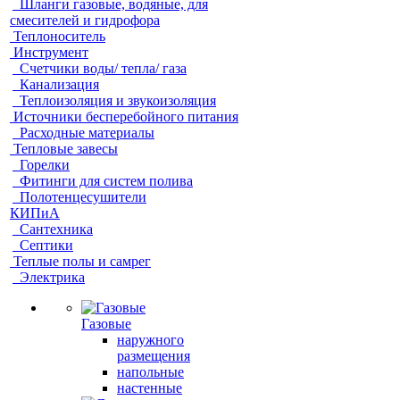
Шланги газовые, водяные, для
смесителей и гидрофора
Теплоноситель
Инструмент
Счетчики воды/ тепла/ газа
Канализация
Теплоизоляция и звукоизоляция
Источники бесперебойного питания
Расходные материалы
Тепловые завесы
Горелки
Фитинги для систем полива
Полотенцесушители
КИПиА
Сантехника
Септики
Теплые полы и самрег
Электрика
Газовые
наружного
размещения
напольные
настенные