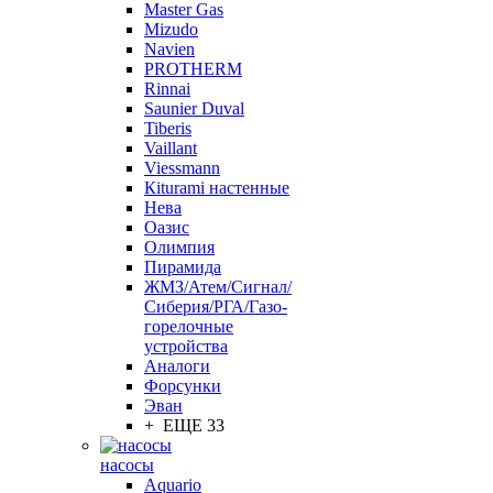
Master Gas
Mizudo
Navien
PROTHERM
Rinnai
Saunier Duval
Tiberis
Vaillant
Viessmann
Кiturami настенные
Нева
Оазис
Олимпия
Пирамида
ЖМЗ/Атем/Сигнал/
Сиберия/РГА/Газо-
горелочные
устройства
Aналоги
Форсунки
Эван
+ ЕЩЕ 33
насосы
Aquario