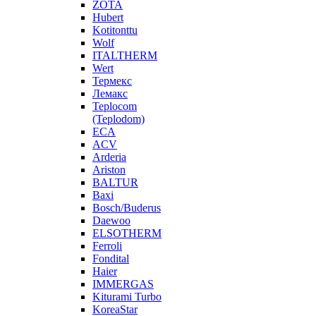
ZOTA
Hubert
Kotitonttu
Wolf
ITALTHERM
Wert
Термекс
Лемакс
Teplocom
(Teplodom)
ECA
ACV
Arderia
Ariston
BALTUR
Baxi
Bosch/Buderus
Daewoo
ELSOTHERM
Ferroli
Fondital
Haier
IMMERGAS
Kiturami Turbo
KoreaStar