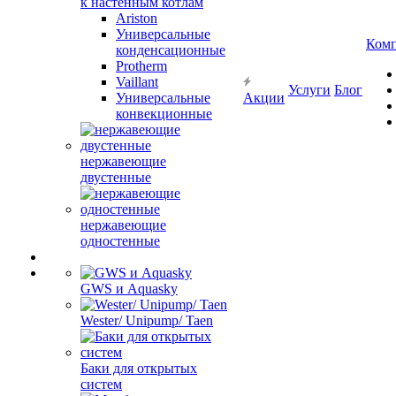
к настенным котлам
Ariston
Универсальные
Ком
конденсационные
Protherm
Vaillant
Услуги
Блог
Универсальные
Акции
конвекционные
нержавеющие
двустенные
нержавеющие
одностенные
GWS и Aquasky
Wester/ Unipump/ Taen
Баки для открытых
систем