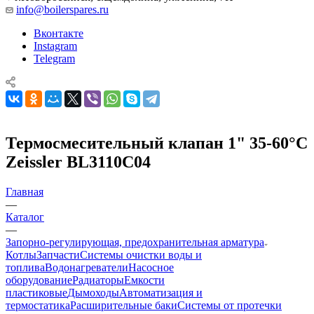
info@boilerspares.ru
Вконтакте
Instagram
Telegram
Термосмесительный клапан 1" 35-60°С
Zeissler BL3110C04
Главная
—
Каталог
—
Запорно-регулирующая, предохранительная арматура
Котлы
Запчасти
Системы очистки воды и
топлива
Водонагреватели
Насосное
оборудование
Радиаторы
Емкости
пластиковые
Дымоходы
Автоматизация и
термостатика
Расширительные баки
Системы от протечки