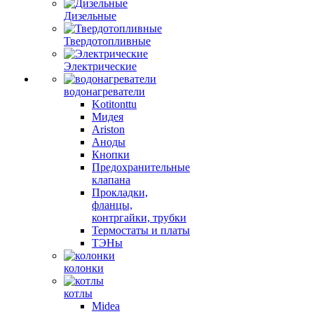
Дизельные
Твердотопливные
Электрические
водонагреватели
Kotitonttu
Мидея
Ariston
Аноды
Кнопки
Предохранительные
клапана
Прокладки,
фланцы,
контргайки, трубки
Термостаты и платы
ТЭНы
колонки
котлы
Midea