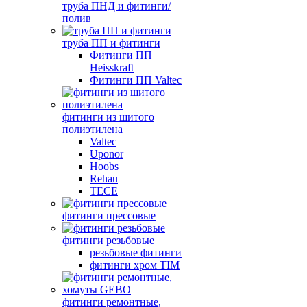
труба ПНД и фитинги/
полив
труба ПП и фитинги
Фитинги ПП
Heisskraft
Фитинги ПП Valtec
фитинги из шитого
полиэтилена
Valtec
Uponor
Hoobs
Rehau
TECE
фитинги прессовые
фитинги резьбовые
резьбовые фитинги
фитинги хром TIM
фитинги ремонтные,