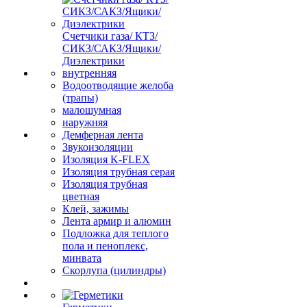
Счетчики газа/ КТЗ/
СИКЗ/САКЗ/Ящики/
Диэлектрики
внутренняя
Водоотводящие желоба
(трапы)
малошумная
наружняя
Демферная лента
Звукоизоляции
Изоляция K-FLEX
Изоляция трубная серая
Изоляция трубная
цветная
Клей, зажимы
Лента армир и алюмин
Подложка для теплого
пола и пеноплекс,
минвата
Скорлупа (цилиндры)