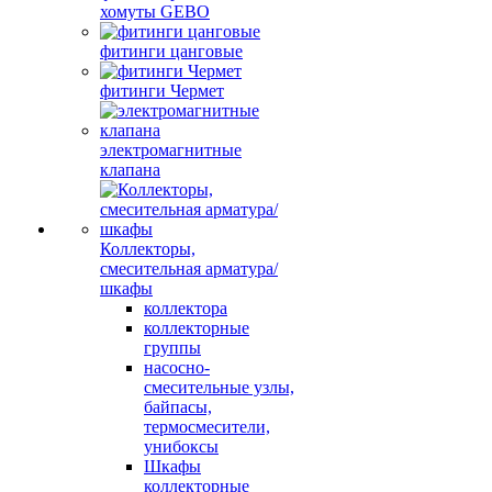
хомуты GEBO
фитинги цанговые
фитинги Чермет
электромагнитные
клапана
Коллекторы,
смесительная арматура/
шкафы
коллектора
коллекторные
группы
насосно-
смесительные узлы,
байпасы,
термосмесители,
унибоксы
Шкафы
коллекторные