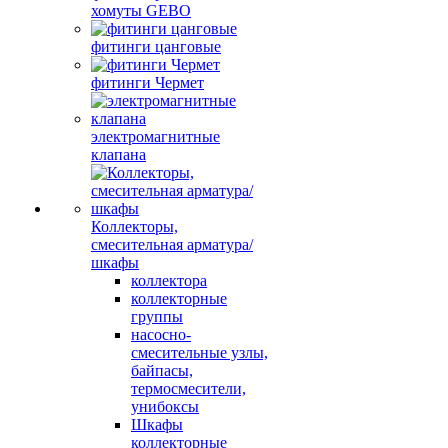
хомуты GEBO
фитинги цанговые
фитинги Чермет
электромагнитные
клапана
Коллекторы,
смесительная арматура/
шкафы
коллектора
коллекторные
группы
насосно-
смесительные узлы,
байпасы,
термосмесители,
унибоксы
Шкафы
коллекторные