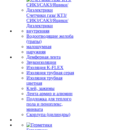
Счетчики газа/ КТЗ/
СИКЗ/САКЗ/Ящики/
Диэлектрики
внутренняя
Водоотводящие желоба
(трапы)
малошумная
наружняя
Демферная лента
Звукоизоляции
Изоляция K-FLEX
Изоляция трубная серая
Изоляция трубная
цветная
Клей, зажимы
Лента армир и алюмин
Подложка для теплого
пола и пеноплекс,
минвата
Скорлупа (цилиндры)