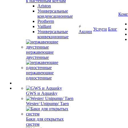
к настенным котлам
Ariston
Универсальные
Ком
конденсационные
Protherm
Vaillant
Услуги
Блог
Универсальные
Акции
конвекционные
нержавеющие
двустенные
нержавеющие
одностенные
GWS и Aquasky
Wester/ Unipump/ Taen
Баки для открытых
систем