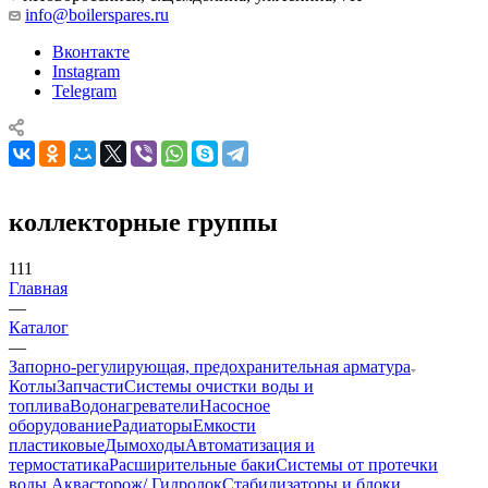
info@boilerspares.ru
Вконтакте
Instagram
Telegram
коллекторные группы
111
Главная
—
Каталог
—
Запорно-регулирующая, предохранительная арматура
Котлы
Запчасти
Системы очистки воды и
топлива
Водонагреватели
Насосное
оборудование
Радиаторы
Емкости
пластиковые
Дымоходы
Автоматизация и
термостатика
Расширительные баки
Системы от протечки
воды Аквасторож/ Гидролок
Стабилизаторы и блоки