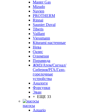
Master Gas
Mizudo
Navien
PROTHERM
Rinnai
Saunier Duval
Tiberis
Vaillant
Viessmann
Кiturami настенные
Нева
Оазис
Олимпия
Пирамида
ЖМЗ/Атем/Сигнал/
Сиберия/РГА/Газо-
горелочные
устройства
Aналоги
Форсунки
Эван
+ ЕЩЕ 33
насосы
Aquario