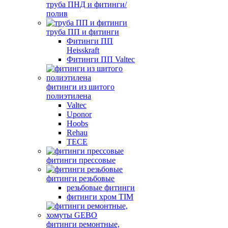
труба ПНД и фитинги/
полив
труба ПП и фитинги
Фитинги ПП
Heisskraft
Фитинги ПП Valtec
фитинги из шитого
полиэтилена
Valtec
Uponor
Hoobs
Rehau
TECE
фитинги прессовые
фитинги резьбовые
резьбовые фитинги
фитинги хром TIM
фитинги ремонтные,