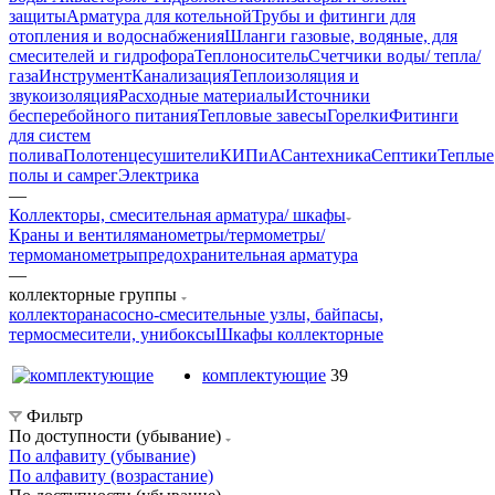
защиты
Арматура для котельной
Трубы и фитинги для
отопления и водоснабжения
Шланги газовые, водяные, для
смесителей и гидрофора
Теплоноситель
Счетчики воды/ тепла/
газа
Инструмент
Канализация
Теплоизоляция и
звукоизоляция
Расходные материалы
Источники
бесперебойного питания
Тепловые завесы
Горелки
Фитинги
для систем
полива
Полотенцесушители
КИПиА
Сантехника
Септики
Теплые
полы и самрег
Электрика
—
Коллекторы, смесительная арматура/ шкафы
Краны и вентиля
манометры/термометры/
термоманометры
предохранительная арматура
—
коллекторные группы
коллектора
насосно-смесительные узлы, байпасы,
термосмесители, унибоксы
Шкафы коллекторные
комплектующие
39
Фильтр
По доступности (убывание)
По алфавиту (убывание)
По алфавиту (возрастание)