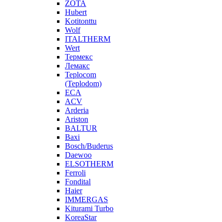
ZOTA
Hubert
Kotitonttu
Wolf
ITALTHERM
Wert
Термекс
Лемакс
Teplocom
(Teplodom)
ECA
ACV
Arderia
Ariston
BALTUR
Baxi
Bosch/Buderus
Daewoo
ELSOTHERM
Ferroli
Fondital
Haier
IMMERGAS
Kiturami Turbo
KoreaStar