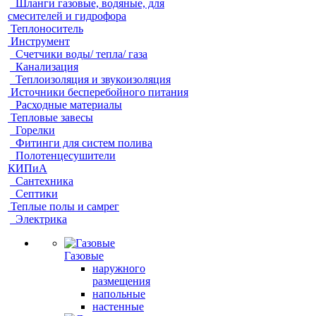
Шланги газовые, водяные, для
смесителей и гидрофора
Теплоноситель
Инструмент
Счетчики воды/ тепла/ газа
Канализация
Теплоизоляция и звукоизоляция
Источники бесперебойного питания
Расходные материалы
Тепловые завесы
Горелки
Фитинги для систем полива
Полотенцесушители
КИПиА
Сантехника
Септики
Теплые полы и самрег
Электрика
Газовые
наружного
размещения
напольные
настенные