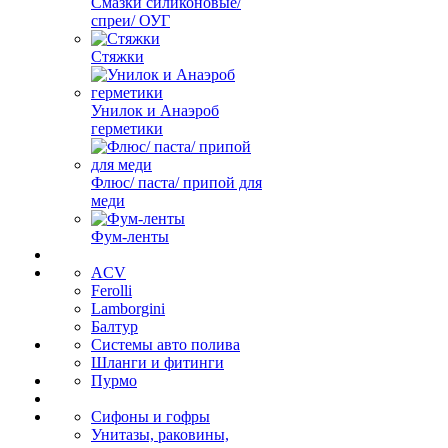
Смазки силиконовые/
спреи/ ОУГ
Стяжки
Унилок и Анаэроб
герметики
Флюс/ паста/ припой для
меди
Фум-ленты
ACV
Ferolli
Lamborgini
Балтур
Системы авто полива
Шланги и фитинги
Пурмо
Сифоны и гофры
Унитазы, раковины,