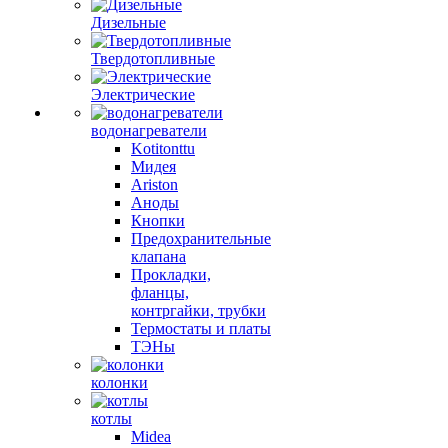
Дизельные
Твердотопливные
Электрические
водонагреватели
Kotitonttu
Мидея
Ariston
Аноды
Кнопки
Предохранительные
клапана
Прокладки,
фланцы,
контргайки, трубки
Термостаты и платы
ТЭНы
колонки
котлы
Midea