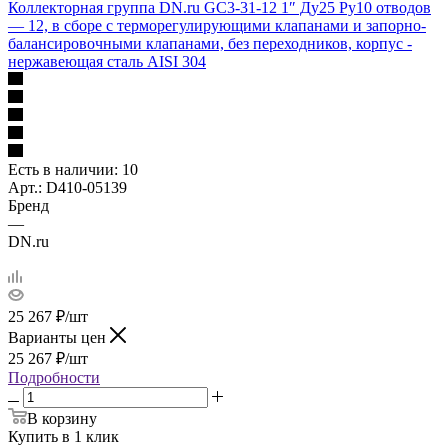
Коллекторная группа DN.ru GC3-31-12 1″ Ду25 Ру10 отводов
— 12, в сборе с терморегулирующими клапанами и запорно-
балансировочными клапанами, без переходников, корпус -
нержавеющая сталь AISI 304
Есть в наличии
: 10
Арт.: D410-05139
Бренд
—
DN.ru
25 267
₽
/шт
Варианты цен
25 267
₽
/шт
Подробности
В корзину
Купить в 1 клик