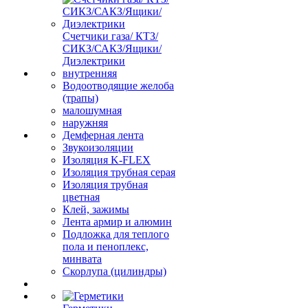
Счетчики газа/ КТЗ/
СИКЗ/САКЗ/Ящики/
Диэлектрики
внутренняя
Водоотводящие желоба
(трапы)
малошумная
наружняя
Демферная лента
Звукоизоляции
Изоляция K-FLEX
Изоляция трубная серая
Изоляция трубная
цветная
Клей, зажимы
Лента армир и алюмин
Подложка для теплого
пола и пеноплекс,
минвата
Скорлупа (цилиндры)