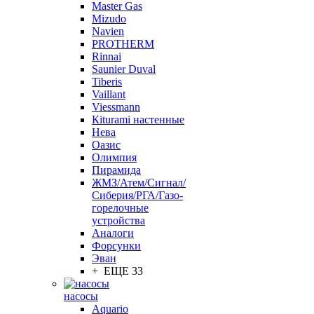
Master Gas
Mizudo
Navien
PROTHERM
Rinnai
Saunier Duval
Tiberis
Vaillant
Viessmann
Кiturami настенные
Нева
Оазис
Олимпия
Пирамида
ЖМЗ/Атем/Сигнал/
Сиберия/РГА/Газо-
горелочные
устройства
Aналоги
Форсунки
Эван
+ ЕЩЕ 33
насосы
Aquario