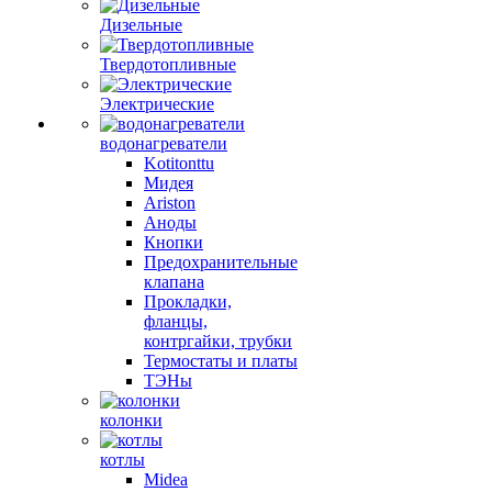
Дизельные
Твердотопливные
Электрические
водонагреватели
Kotitonttu
Мидея
Ariston
Аноды
Кнопки
Предохранительные
клапана
Прокладки,
фланцы,
контргайки, трубки
Термостаты и платы
ТЭНы
колонки
котлы
Midea