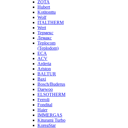
ZOTA
Hubert
Kotitonttu
Wolf
ITALTHERM
Wert
Термекс
Лемакс
Teplocom
(Teplodom)
ECA
ACV
Arderia
Ariston
BALTUR
Baxi
Bosch/Buderus
Daewoo
ELSOTHERM
Ferroli
Fondital
Haier
IMMERGAS
Kiturami Turbo
KoreaStar