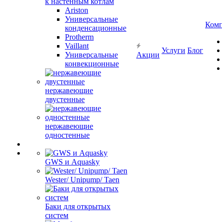
к настенным котлам
Ariston
Универсальные
Ком
конденсационные
Protherm
Vaillant
Услуги
Блог
Универсальные
Акции
конвекционные
нержавеющие
двустенные
нержавеющие
одностенные
GWS и Aquasky
Wester/ Unipump/ Taen
Баки для открытых
систем