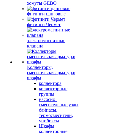
хомуты GEBO
фитинги цанговые
фитинги Чермет
электромагнитные
клапана
Коллекторы,
смесительная арматура/
шкафы
коллектора
коллекторные
группы
насосно-
смесительные узлы,
байпасы,
термосмесители,
унибоксы
Шкафы
коллекторные