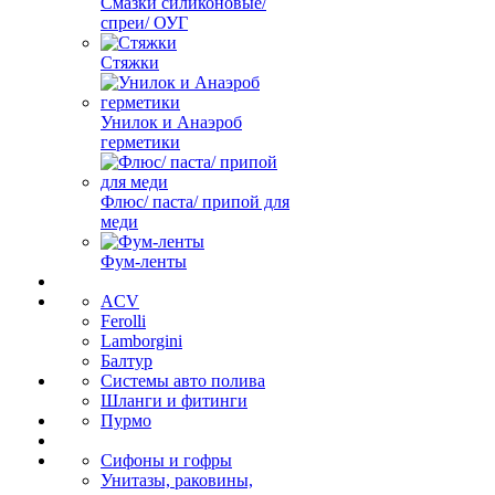
Смазки силиконовые/
спреи/ ОУГ
Стяжки
Унилок и Анаэроб
герметики
Флюс/ паста/ припой для
меди
Фум-ленты
ACV
Ferolli
Lamborgini
Балтур
Системы авто полива
Шланги и фитинги
Пурмо
Сифоны и гофры
Унитазы, раковины,