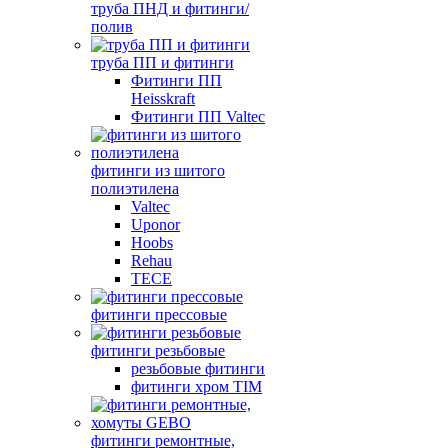
труба ПНД и фитинги/
полив
труба ПП и фитинги
Фитинги ПП
Heisskraft
Фитинги ПП Valtec
фитинги из шитого
полиэтилена
Valtec
Uponor
Hoobs
Rehau
TECE
фитинги прессовые
фитинги резьбовые
резьбовые фитинги
фитинги хром TIM
фитинги ремонтные,