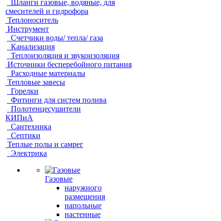
Шланги газовые, водяные, для
смесителей и гидрофора
Теплоноситель
Инструмент
Счетчики воды/ тепла/ газа
Канализация
Теплоизоляция и звукоизоляция
Источники бесперебойного питания
Расходные материалы
Тепловые завесы
Горелки
Фитинги для систем полива
Полотенцесушители
КИПиА
Сантехника
Септики
Теплые полы и самрег
Электрика
Газовые
наружного
размещения
напольные
настенные