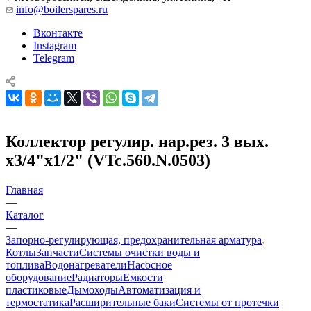
info@boilerspares.ru
Вконтакте
Instagram
Telegram
Коллектор регулир. нар.рез. 3 вых.
х3/4"х1/2" (VTc.560.N.0503)
Главная
—
Каталог
—
Запорно-регулирующая, предохранительная арматура
Котлы
Запчасти
Системы очистки воды и
топлива
Водонагреватели
Насосное
оборудование
Радиаторы
Емкости
пластиковые
Дымоходы
Автоматизация и
термостатика
Расширительные баки
Системы от протечки