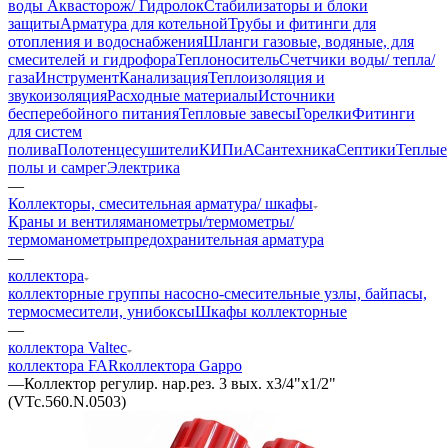
воды Аквасторож/ Гидролок
Стабилизаторы и блоки
защиты
Арматура для котельной
Трубы и фитинги для
отопления и водоснабжения
Шланги газовые, водяные, для
смесителей и гидрофора
Теплоноситель
Счетчики воды/ тепла/
газа
Инструмент
Канализация
Теплоизоляция и
звукоизоляция
Расходные материалы
Источники
бесперебойного питания
Тепловые завесы
Горелки
Фитинги
для систем
полива
Полотенцесушители
КИПиА
Сантехника
Септики
Теплые
полы и самрег
Электрика
—
Коллекторы, смесительная арматура/ шкафы
Краны и вентиля
манометры/термометры/
термоманометры
предохранительная арматура
—
коллектора
коллекторные группы
насосно-смесительные узлы, байпасы,
термосмесители, унибоксы
Шкафы коллекторные
—
коллектора Valtec
коллектора FAR
коллектора Gappo
—
Коллектор регулир. нар.рез. 3 вых. х3/4"х1/2"
(VTc.560.N.0503)