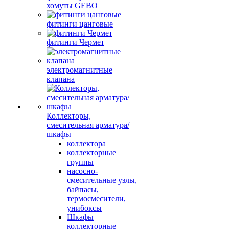
хомуты GEBO
фитинги цанговые
фитинги Чермет
электромагнитные
клапана
Коллекторы,
смесительная арматура/
шкафы
коллектора
коллекторные
группы
насосно-
смесительные узлы,
байпасы,
термосмесители,
унибоксы
Шкафы
коллекторные