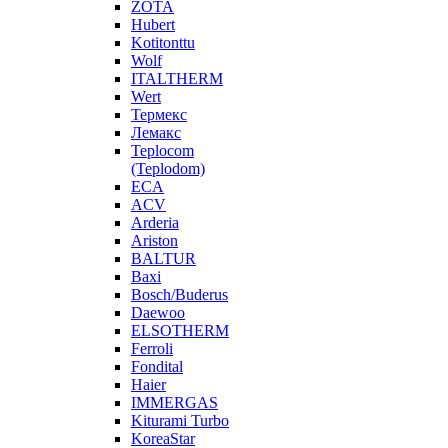
ZOTA
Hubert
Kotitonttu
Wolf
ITALTHERM
Wert
Термекс
Лемакс
Teplocom
(Teplodom)
ECA
ACV
Arderia
Ariston
BALTUR
Baxi
Bosch/Buderus
Daewoo
ELSOTHERM
Ferroli
Fondital
Haier
IMMERGAS
Kiturami Turbo
KoreaStar