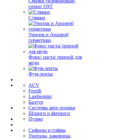
Смазки силиконовые/
спреи/ ОУГ
Стяжки
Унилок и Анаэроб
герметики
Флюс/ паста/ припой для
меди
Фум-ленты
ACV
Ferolli
Lamborgini
Балтур
Системы авто полива
Шланги и фитинги
Пурмо
Сифоны и гофры
Унитазы, раковины,