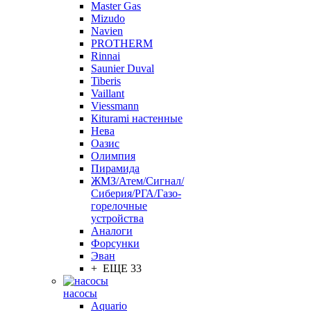
Master Gas
Mizudo
Navien
PROTHERM
Rinnai
Saunier Duval
Tiberis
Vaillant
Viessmann
Кiturami настенные
Нева
Оазис
Олимпия
Пирамида
ЖМЗ/Атем/Сигнал/
Сиберия/РГА/Газо-
горелочные
устройства
Aналоги
Форсунки
Эван
+ ЕЩЕ 33
насосы
Aquario