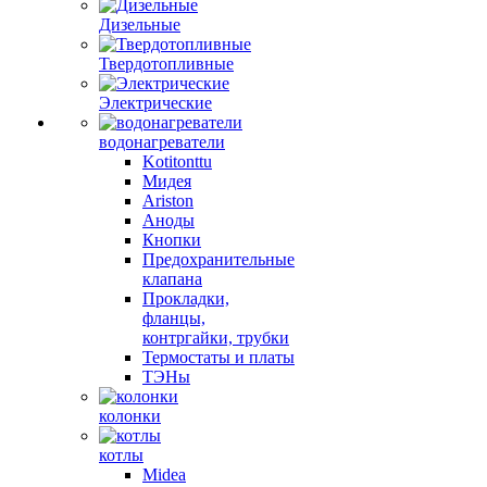
Дизельные
Твердотопливные
Электрические
водонагреватели
Kotitonttu
Мидея
Ariston
Аноды
Кнопки
Предохранительные
клапана
Прокладки,
фланцы,
контргайки, трубки
Термостаты и платы
ТЭНы
колонки
котлы
Midea