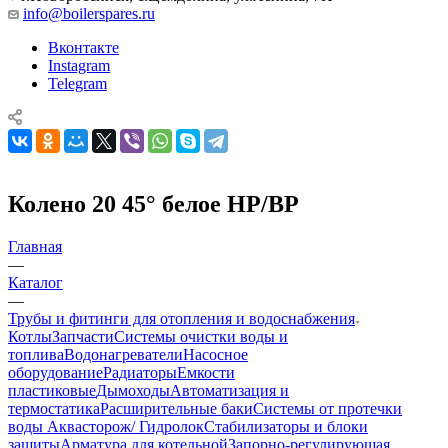
info@boilerspares.ru
Вконтакте
Instagram
Telegram
Колено 20 45° белое НР/ВР
Главная
—
Каталог
—
Трубы и фитинги для отопления и водоснабжения
Котлы
Запчасти
Системы очистки воды и
топлива
Водонагреватели
Насосное
оборудование
Радиаторы
Емкости
пластиковые
Дымоходы
Автоматизация и
термостатика
Расширительные баки
Системы от протечки
воды Аквасторож/ Гидролок
Стабилизаторы и блоки
защиты
Арматура для котельной
Запорно-регулирующая,