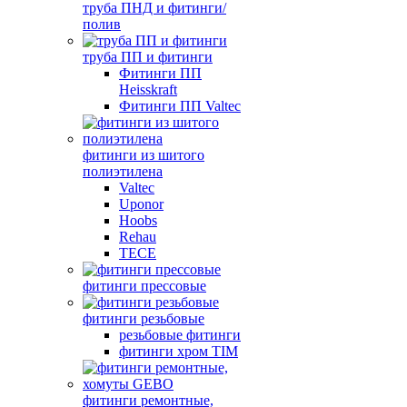
труба ПНД и фитинги/
полив
труба ПП и фитинги
Фитинги ПП
Heisskraft
Фитинги ПП Valtec
фитинги из шитого
полиэтилена
Valtec
Uponor
Hoobs
Rehau
TECE
фитинги прессовые
фитинги резьбовые
резьбовые фитинги
фитинги хром TIM
фитинги ремонтные,