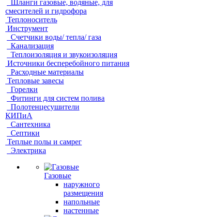
Шланги газовые, водяные, для
смесителей и гидрофора
Теплоноситель
Инструмент
Счетчики воды/ тепла/ газа
Канализация
Теплоизоляция и звукоизоляция
Источники бесперебойного питания
Расходные материалы
Тепловые завесы
Горелки
Фитинги для систем полива
Полотенцесушители
КИПиА
Сантехника
Септики
Теплые полы и самрег
Электрика
Газовые
наружного
размещения
напольные
настенные