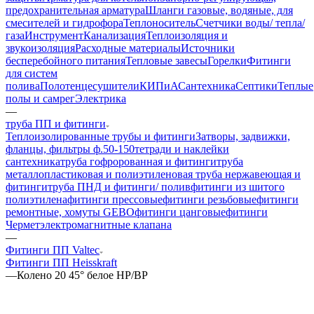
предохранительная арматура
Шланги газовые, водяные, для
смесителей и гидрофора
Теплоноситель
Счетчики воды/ тепла/
газа
Инструмент
Канализация
Теплоизоляция и
звукоизоляция
Расходные материалы
Источники
бесперебойного питания
Тепловые завесы
Горелки
Фитинги
для систем
полива
Полотенцесушители
КИПиА
Сантехника
Септики
Теплые
полы и самрег
Электрика
—
труба ПП и фитинги
Теплоизолированные трубы и фитинги
Затворы, задвижки,
фланцы, фильтры ф.50-150
тетради и наклейки
сантехника
труба гофророванная и фитинги
труба
металлопластиковая и полиэтиленовая
труба нержавеющая и
фитинги
труба ПНД и фитинги/ полив
фитинги из шитого
полиэтилена
фитинги прессовые
фитинги резьбовые
фитинги
ремонтные, хомуты GEBO
фитинги цанговые
фитинги
Чермет
электромагнитные клапана
—
Фитинги ПП Valtec
Фитинги ПП Heisskraft
—
Колено 20 45° белое НР/ВР