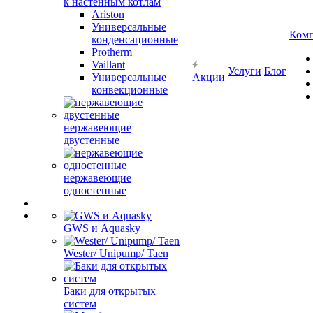
к настенным котлам
Ariston
Универсальные
Ком
конденсационные
Protherm
Vaillant
Услуги
Блог
Универсальные
Акции
конвекционные
нержавеющие
двустенные
нержавеющие
одностенные
GWS и Aquasky
Wester/ Unipump/ Taen
Баки для открытых
систем