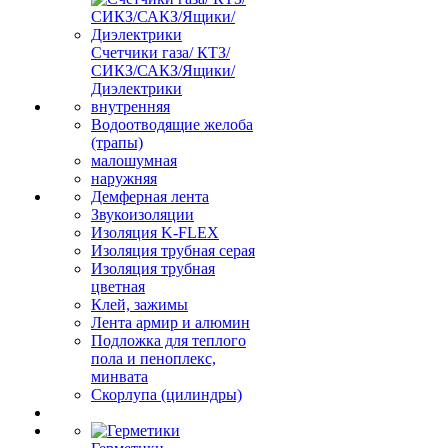
Счетчики газа/ КТЗ/
СИКЗ/САКЗ/Ящики/
Диэлектрики
внутренняя
Водоотводящие желоба
(трапы)
малошумная
наружняя
Демферная лента
Звукоизоляции
Изоляция K-FLEX
Изоляция трубная серая
Изоляция трубная
цветная
Клей, зажимы
Лента армир и алюмин
Подложка для теплого
пола и пеноплекс,
минвата
Скорлупа (цилиндры)