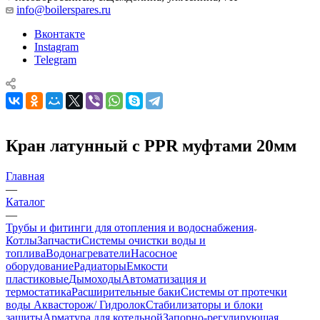
info@boilerspares.ru
Вконтакте
Instagram
Telegram
Кран латунный с РРR муфтами 20мм
Главная
—
Каталог
—
Трубы и фитинги для отопления и водоснабжения
Котлы
Запчасти
Системы очистки воды и
топлива
Водонагреватели
Насосное
оборудование
Радиаторы
Емкости
пластиковые
Дымоходы
Автоматизация и
термостатика
Расширительные баки
Системы от протечки
воды Аквасторож/ Гидролок
Стабилизаторы и блоки
защиты
Арматура для котельной
Запорно-регулирующая,