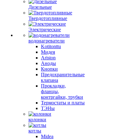
Дизельные
Твердотопливные
Электрические
водонагреватели
Kotitonttu
Мидея
Ariston
Аноды
Кнопки
Предохранительные
клапана
Прокладки,
фланцы,
контргайки, трубки
Термостаты и платы
ТЭНы
колонки
котлы
Midea