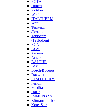
ZOTA
Hubert
Kotitonttu
Wolf
ITALTHERM
Wert
Термекс
Лемакс
Teplocom
(Teplodom)
ECA
ACV
Arderia
Ariston
BALTUR
Baxi
Bosch/Buderus
Daewoo
ELSOTHERM
Ferroli
Fondital
Haier
IMMERGAS
Kiturami Turbo
KoreaStar