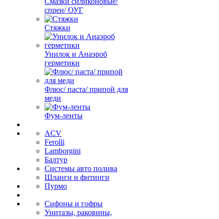
Смазки силиконовые/
спреи/ ОУГ
Стяжки
Унилок и Анаэроб
герметики
Флюс/ паста/ припой для
меди
Фум-ленты
ACV
Ferolli
Lamborgini
Балтур
Системы авто полива
Шланги и фитинги
Пурмо
Сифоны и гофры
Унитазы, раковины,