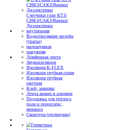
Счетчики газа/ КТЗ/
СИКЗ/САКЗ/Ящики/
Диэлектрики
внутренняя
Водоотводящие желоба
(трапы)
малошумная
наружняя
Демферная лента
Звукоизоляции
Изоляция K-FLEX
Изоляция трубная серая
Изоляция трубная
цветная
Клей, зажимы
Лента армир и алюмин
Подложка для теплого
пола и пеноплекс,
минвата
Скорлупа (цилиндры)