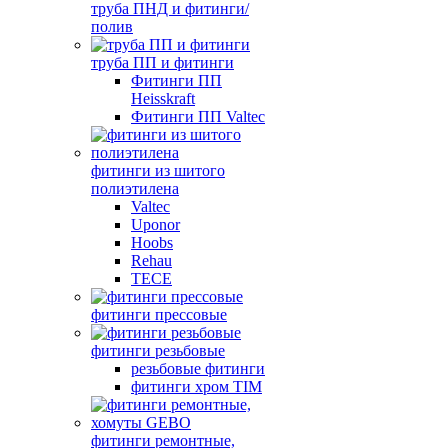
труба ПНД и фитинги/
полив
труба ПП и фитинги
Фитинги ПП
Heisskraft
Фитинги ПП Valtec
фитинги из шитого
полиэтилена
Valtec
Uponor
Hoobs
Rehau
TECE
фитинги прессовые
фитинги резьбовые
резьбовые фитинги
фитинги хром TIM
фитинги ремонтные,