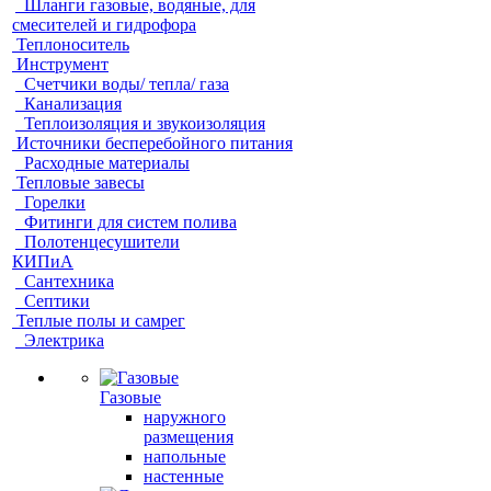
Шланги газовые, водяные, для
смесителей и гидрофора
Теплоноситель
Инструмент
Счетчики воды/ тепла/ газа
Канализация
Теплоизоляция и звукоизоляция
Источники бесперебойного питания
Расходные материалы
Тепловые завесы
Горелки
Фитинги для систем полива
Полотенцесушители
КИПиА
Сантехника
Септики
Теплые полы и самрег
Электрика
Газовые
наружного
размещения
напольные
настенные