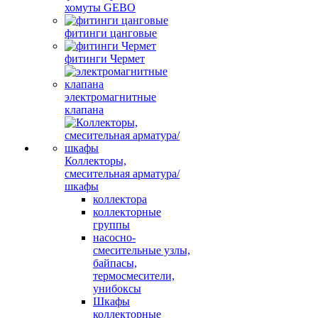
хомуты GEBO
фитинги цанговые
фитинги Чермет
электромагнитные
клапана
Коллекторы,
смесительная арматура/
шкафы
коллектора
коллекторные
группы
насосно-
смесительные узлы,
байпасы,
термосмесители,
унибоксы
Шкафы
коллекторные