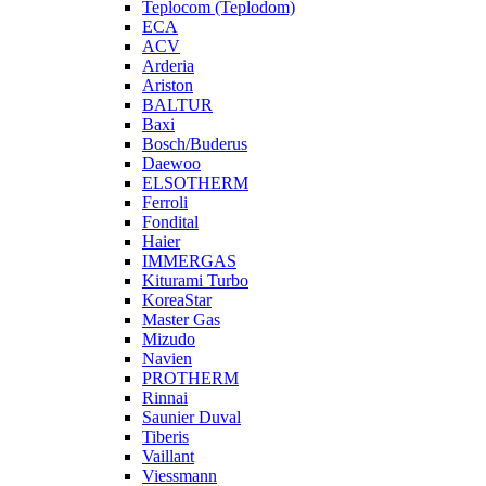
Teplocom (Teplodom)
ECA
ACV
Arderia
Ariston
BALTUR
Baxi
Bosch/Buderus
Daewoo
ELSOTHERM
Ferroli
Fondital
Haier
IMMERGAS
Kiturami Turbo
KoreaStar
Master Gas
Mizudo
Navien
PROTHERM
Rinnai
Saunier Duval
Tiberis
Vaillant
Viessmann