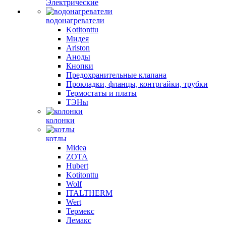
Электрические
водонагреватели
Kotitonttu
Мидея
Ariston
Аноды
Кнопки
Предохранительные клапана
Прокладки, фланцы, контргайки, трубки
Термостаты и платы
ТЭНы
колонки
котлы
Midea
ZOTA
Hubert
Kotitonttu
Wolf
ITALTHERM
Wert
Термекс
Лемакс