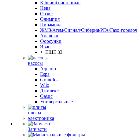
Кiturami настенные
Нева
Оазис
Олимпия
Пирамида
ЖМЗ/Атем/Сигнал/Сиберия/РГА/Газо-горелоч
Aналоги
Форсунки
Эван
+ ЕЩЕ 33
насосы
Aquario
Espa
Grundfos
Wilo
Джилекс
Оазис
Универсальные
плиты
электроника
Запчасти