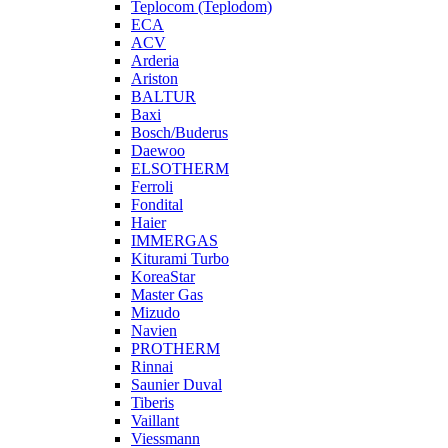
Teplocom (Teplodom)
ECA
ACV
Arderia
Ariston
BALTUR
Baxi
Bosch/Buderus
Daewoo
ELSOTHERM
Ferroli
Fondital
Haier
IMMERGAS
Kiturami Turbo
KoreaStar
Master Gas
Mizudo
Navien
PROTHERM
Rinnai
Saunier Duval
Tiberis
Vaillant
Viessmann