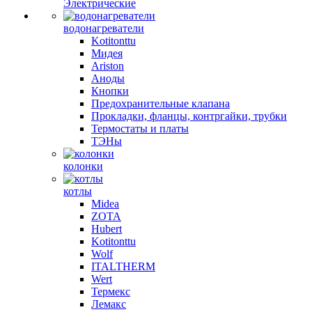
Электрические
водонагреватели
Kotitonttu
Мидея
Ariston
Аноды
Кнопки
Предохранительные клапана
Прокладки, фланцы, контргайки, трубки
Термостаты и платы
ТЭНы
колонки
котлы
Midea
ZOTA
Hubert
Kotitonttu
Wolf
ITALTHERM
Wert
Термекс
Лемакс