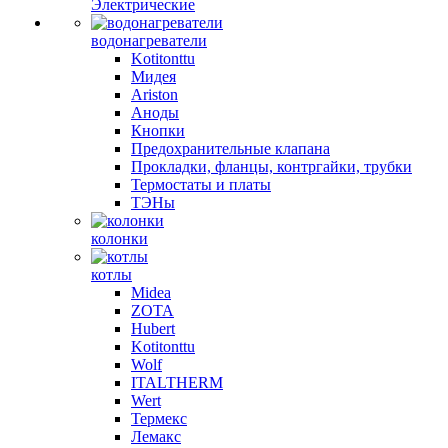
Электрические
водонагреватели
Kotitonttu
Мидея
Ariston
Аноды
Кнопки
Предохранительные клапана
Прокладки, фланцы, контргайки, трубки
Термостаты и платы
ТЭНы
колонки
котлы
Midea
ZOTA
Hubert
Kotitonttu
Wolf
ITALTHERM
Wert
Термекс
Лемакс