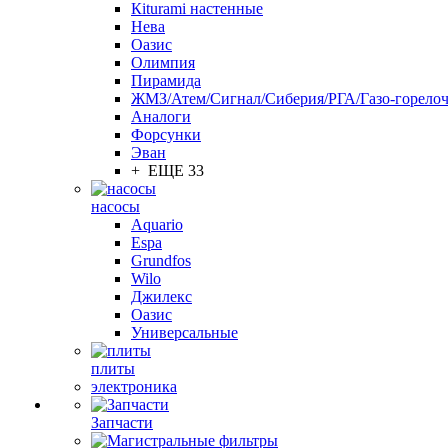
Кiturami настенные
Нева
Оазис
Олимпия
Пирамида
ЖМЗ/Атем/Сигнал/Сиберия/РГА/Газо-горелоч
Aналоги
Форсунки
Эван
+ ЕЩЕ 33
насосы
Aquario
Espa
Grundfos
Wilo
Джилекс
Оазис
Универсальные
плиты
электроника
Запчасти