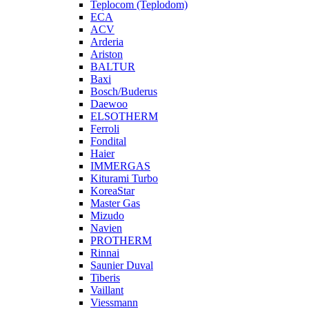
Teplocom (Teplodom)
ECA
ACV
Arderia
Ariston
BALTUR
Baxi
Bosch/Buderus
Daewoo
ELSOTHERM
Ferroli
Fondital
Haier
IMMERGAS
Kiturami Turbo
KoreaStar
Master Gas
Mizudo
Navien
PROTHERM
Rinnai
Saunier Duval
Tiberis
Vaillant
Viessmann