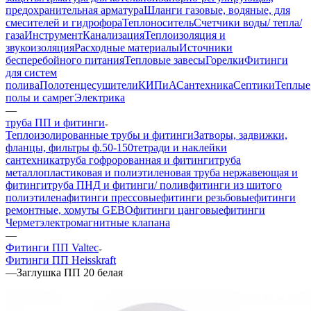
предохранительная арматура
Шланги газовые, водяные, для
смесителей и гидрофора
Теплоноситель
Счетчики воды/ тепла/
газа
Инструмент
Канализация
Теплоизоляция и
звукоизоляция
Расходные материалы
Источники
бесперебойного питания
Тепловые завесы
Горелки
Фитинги
для систем
полива
Полотенцесушители
КИПиА
Сантехника
Септики
Теплые
полы и самрег
Электрика
—
труба ПП и фитинги
Теплоизолированные трубы и фитинги
Затворы, задвижки,
фланцы, фильтры ф.50-150
тетради и наклейки
сантехника
труба гофророванная и фитинги
труба
металлопластиковая и полиэтиленовая
труба нержавеющая и
фитинги
труба ПНД и фитинги/ полив
фитинги из шитого
полиэтилена
фитинги прессовые
фитинги резьбовые
фитинги
ремонтные, хомуты GEBO
фитинги цанговые
фитинги
Чермет
электромагнитные клапана
—
Фитинги ПП Valtec
Фитинги ПП Heisskraft
—
Заглушка ПП 20 белая