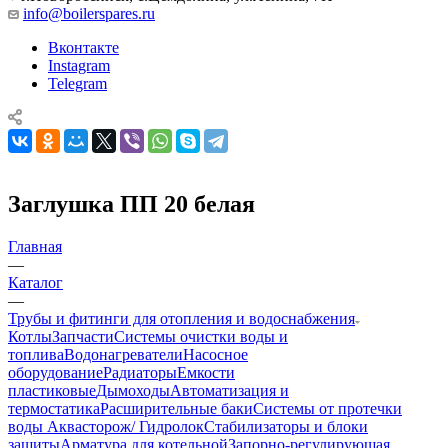
info@boilerspares.ru
Вконтакте
Instagram
Telegram
Заглушка ПП 20 белая
Главная
—
Каталог
—
Трубы и фитинги для отопления и водоснабжения
Котлы
Запчасти
Системы очистки воды и
топлива
Водонагреватели
Насосное
оборудование
Радиаторы
Емкости
пластиковые
Дымоходы
Автоматизация и
термостатика
Расширительные баки
Системы от протечки
воды Аквасторож/ Гидролок
Стабилизаторы и блоки
защиты
Арматура для котельной
Запорно-регулирующая,