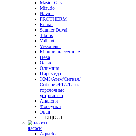
Master Gas
Mizudo
Navien
PROTHERM
Rinnai
Saunier Duval
Tiberis
Vaillant
Viessmann
Кiturami настенные
Нева
Оазис
Олимпия
Пирамида
ЖМЗ/Атем/Сигнал/
Сиберия/РГА/Газо-
горелочные
устройства
Aналоги
Форсунки
Эван
+ ЕЩЕ 33
насосы
Aquario