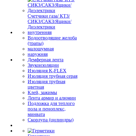
Счетчики газа/ КТЗ/
СИКЗ/САКЗ/Ящики/
Диэлектрики
внутренняя
Водоотводящие желоба
(трапы)
малошумная
наружняя
Демферная лента
Звукоизоляции
Изоляция K-FLEX
Изоляция трубная серая
Изоляция трубная
цветная
Клей, зажимы
Лента армир и алюмин
Подложка для теплого
пола и пеноплекс,
минвата
Скорлупа (цилиндры)