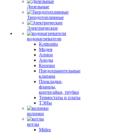
Дизельные
Твердотопливные
Электрические
водонагреватели
Kotitonttu
Мидея
Ariston
Аноды
Кнопки
Предохранительные
клапана
Прокладки,
фланцы,
контргайки, трубки
Термостаты и платы
ТЭНы
колонки
котлы
Midea