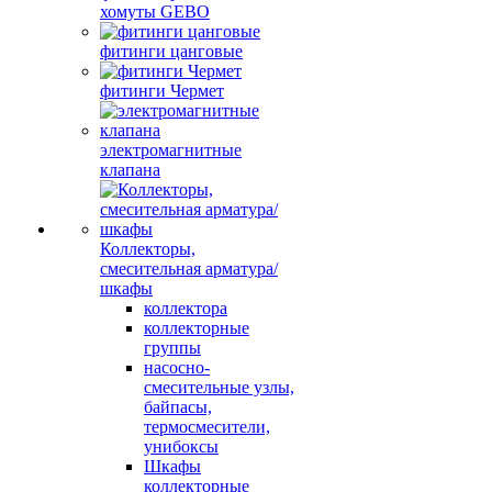
хомуты GEBO
фитинги цанговые
фитинги Чермет
электромагнитные
клапана
Коллекторы,
смесительная арматура/
шкафы
коллектора
коллекторные
группы
насосно-
смесительные узлы,
байпасы,
термосмесители,
унибоксы
Шкафы
коллекторные