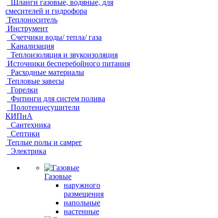
Шланги газовые, водяные, для
смесителей и гидрофора
Теплоноситель
Инструмент
Счетчики воды/ тепла/ газа
Канализация
Теплоизоляция и звукоизоляция
Источники бесперебойного питания
Расходные материалы
Тепловые завесы
Горелки
Фитинги для систем полива
Полотенцесушители
КИПиА
Сантехника
Септики
Теплые полы и самрег
Электрика
Газовые
наружного
размещения
напольные
настенные