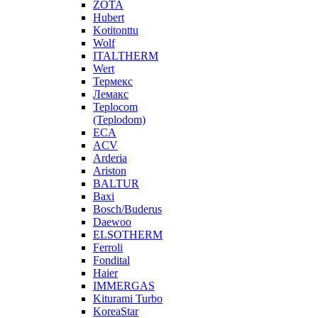
ZOTA
Hubert
Kotitonttu
Wolf
ITALTHERM
Wert
Термекс
Лемакс
Teplocom
(Teplodom)
ECA
ACV
Arderia
Ariston
BALTUR
Baxi
Bosch/Buderus
Daewoo
ELSOTHERM
Ferroli
Fondital
Haier
IMMERGAS
Kiturami Turbo
KoreaStar