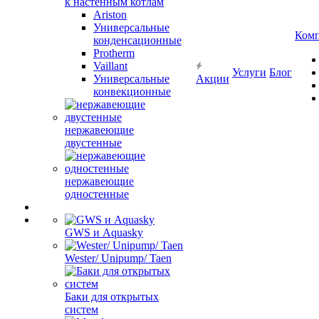
к настенным котлам
Ariston
Универсальные
Ком
конденсационные
Protherm
Vaillant
Услуги
Блог
Универсальные
Акции
конвекционные
нержавеющие
двустенные
нержавеющие
одностенные
GWS и Aquasky
Wester/ Unipump/ Taen
Баки для открытых
систем