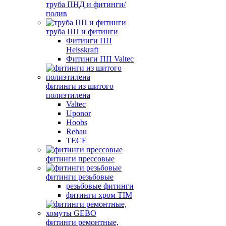
труба ПНД и фитинги/
полив
труба ПП и фитинги
Фитинги ПП
Heisskraft
Фитинги ПП Valtec
фитинги из шитого
полиэтилена
Valtec
Uponor
Hoobs
Rehau
TECE
фитинги прессовые
фитинги резьбовые
резьбовые фитинги
фитинги хром TIM
фитинги ремонтные,