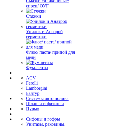
Смазки силиконовые/
спреи/ ОУГ
Стяжки
Унилок и Анаэроб
герметики
Флюс/ паста/ припой для
меди
Фум-ленты
ACV
Ferolli
Lamborgini
Балтур
Системы авто полива
Шланги и фитинги
Пурмо
Сифоны и гофры
Унитазы, раковины,