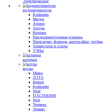
Электрические
водонагреватели
Kotitonttu
Мидея
Ariston
Аноды
Кнопки
Предохранительные клапана
Прокладки, фланцы, контргайки, трубки
Термостаты и платы
ТЭНы
колонки
котлы
Midea
ZOTA
Hubert
Kotitonttu
Wolf
ITALTHERM
Wert
Термекс
Лемакс