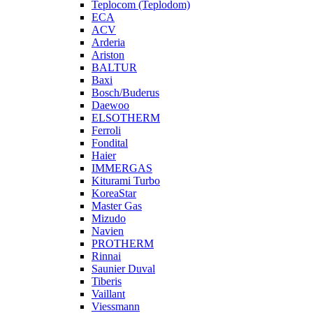
Teplocom (Teplodom)
ECA
ACV
Arderia
Ariston
BALTUR
Baxi
Bosch/Buderus
Daewoo
ELSOTHERM
Ferroli
Fondital
Haier
IMMERGAS
Kiturami Turbo
KoreaStar
Master Gas
Mizudo
Navien
PROTHERM
Rinnai
Saunier Duval
Tiberis
Vaillant
Viessmann