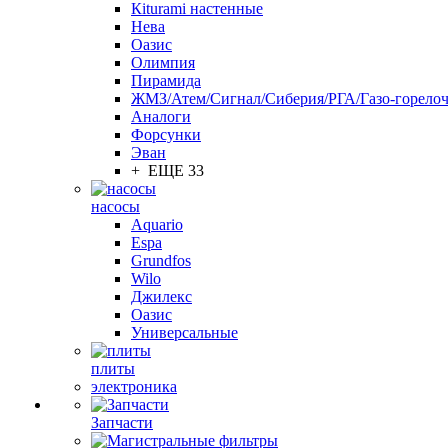
Кiturami настенные
Нева
Оазис
Олимпия
Пирамида
ЖМЗ/Атем/Сигнал/Сиберия/РГА/Газо-горелоч
Aналоги
Форсунки
Эван
+ ЕЩЕ 33
насосы
Aquario
Espa
Grundfos
Wilo
Джилекс
Оазис
Универсальные
плиты
электроника
Запчасти