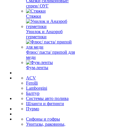
Смазки силиконовые/
спреи/ ОУГ
Стяжки
Унилок и Анаэроб
герметики
Флюс/ паста/ припой для
меди
Фум-ленты
ACV
Ferolli
Lamborgini
Балтур
Системы авто полива
Шланги и фитинги
Пурмо
Сифоны и гофры
Унитазы, раковины,