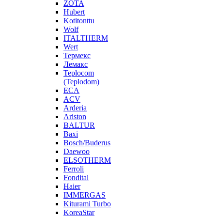
ZOTA
Hubert
Kotitonttu
Wolf
ITALTHERM
Wert
Термекс
Лемакс
Teplocom
(Teplodom)
ECA
ACV
Arderia
Ariston
BALTUR
Baxi
Bosch/Buderus
Daewoo
ELSOTHERM
Ferroli
Fondital
Haier
IMMERGAS
Kiturami Turbo
KoreaStar