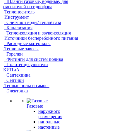
Шланги газовые, водяные, для
смесителей и гидрофора
Теплоноситель
Инструмент
Счетчики воды/ тепла/ газа
Канализация
Теплоизоляция и звукоизоляция
Источники бесперебойного питания
Расходные материалы
Тепловые завесы
Горелки
Фитинги для систем полива
Полотенцесушители
КИПиА
Сантехника
Септики
Теплые полы и самрег
Электрика
Газовые
наружного
размещения
напольные
настенные