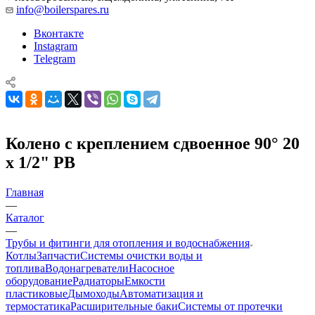
info@boilerspares.ru
Вконтакте
Instagram
Telegram
Колено с креплением сдвоенное 90° 20
х 1/2" РВ
Главная
—
Каталог
—
Трубы и фитинги для отопления и водоснабжения
Котлы
Запчасти
Системы очистки воды и
топлива
Водонагреватели
Насосное
оборудование
Радиаторы
Емкости
пластиковые
Дымоходы
Автоматизация и
термостатика
Расширительные баки
Системы от протечки