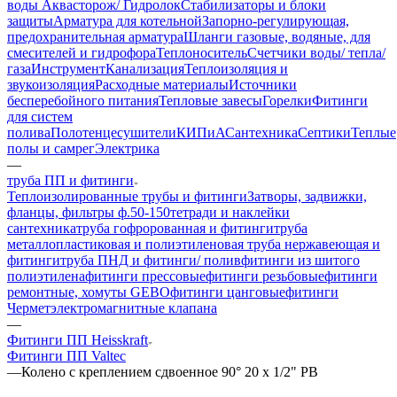
воды Аквасторож/ Гидролок
Стабилизаторы и блоки
защиты
Арматура для котельной
Запорно-регулирующая,
предохранительная арматура
Шланги газовые, водяные, для
смесителей и гидрофора
Теплоноситель
Счетчики воды/ тепла/
газа
Инструмент
Канализация
Теплоизоляция и
звукоизоляция
Расходные материалы
Источники
бесперебойного питания
Тепловые завесы
Горелки
Фитинги
для систем
полива
Полотенцесушители
КИПиА
Сантехника
Септики
Теплые
полы и самрег
Электрика
—
труба ПП и фитинги
Теплоизолированные трубы и фитинги
Затворы, задвижки,
фланцы, фильтры ф.50-150
тетради и наклейки
сантехника
труба гофророванная и фитинги
труба
металлопластиковая и полиэтиленовая
труба нержавеющая и
фитинги
труба ПНД и фитинги/ полив
фитинги из шитого
полиэтилена
фитинги прессовые
фитинги резьбовые
фитинги
ремонтные, хомуты GEBO
фитинги цанговые
фитинги
Чермет
электромагнитные клапана
—
Фитинги ПП Heisskraft
Фитинги ПП Valtec
—
Колено с креплением сдвоенное 90° 20 х 1/2" РВ