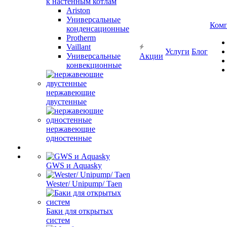
к настенным котлам
Ariston
Универсальные
Ком
конденсационные
Protherm
Vaillant
Услуги
Блог
Универсальные
Акции
конвекционные
нержавеющие
двустенные
нержавеющие
одностенные
GWS и Aquasky
Wester/ Unipump/ Taen
Баки для открытых
систем