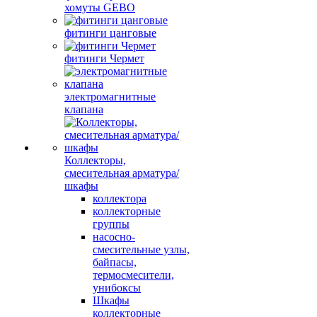
хомуты GEBO
фитинги цанговые
фитинги Чермет
электромагнитные
клапана
Коллекторы,
смесительная арматура/
шкафы
коллектора
коллекторные
группы
насосно-
смесительные узлы,
байпасы,
термосмесители,
унибоксы
Шкафы
коллекторные