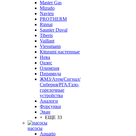
Master Gas
Mizudo
Navien
PROTHERM
Rinnai
Saunier Duval
Tiberis
Vaillant
Viessmann
Кiturami настенные
Нева
Оазис
Олимпия
Пирамида
ЖМЗ/Атем/Сигнал/
Сиберия/РГА/Газо-
горелочные
устройства
Aналоги
Форсунки
Эван
+ ЕЩЕ 33
насосы
Aquario