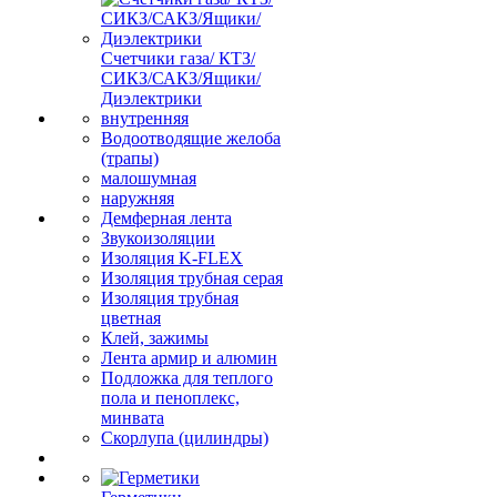
Счетчики газа/ КТЗ/
СИКЗ/САКЗ/Ящики/
Диэлектрики
внутренняя
Водоотводящие желоба
(трапы)
малошумная
наружняя
Демферная лента
Звукоизоляции
Изоляция K-FLEX
Изоляция трубная серая
Изоляция трубная
цветная
Клей, зажимы
Лента армир и алюмин
Подложка для теплого
пола и пеноплекс,
минвата
Скорлупа (цилиндры)