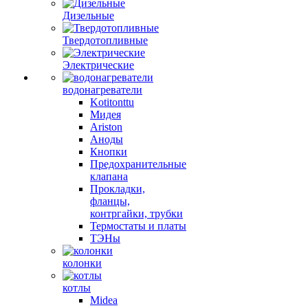
Дизельные
Твердотопливные
Электрические
водонагреватели
Kotitonttu
Мидея
Ariston
Аноды
Кнопки
Предохранительные
клапана
Прокладки,
фланцы,
контргайки, трубки
Термостаты и платы
ТЭНы
колонки
котлы
Midea