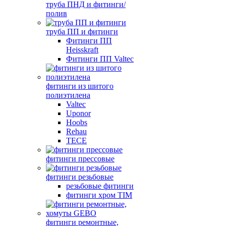
труба ПНД и фитинги/
полив
труба ПП и фитинги
Фитинги ПП
Heisskraft
Фитинги ПП Valtec
фитинги из шитого
полиэтилена
Valtec
Uponor
Hoobs
Rehau
TECE
фитинги прессовые
фитинги резьбовые
резьбовые фитинги
фитинги хром TIM
фитинги ремонтные,