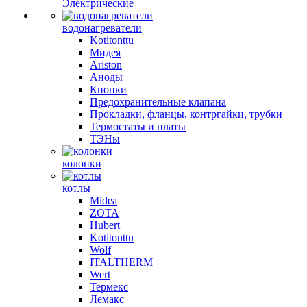
Электрические
водонагреватели
Kotitonttu
Мидея
Ariston
Аноды
Кнопки
Предохранительные клапана
Прокладки, фланцы, контргайки, трубки
Термостаты и платы
ТЭНы
колонки
котлы
Midea
ZOTA
Hubert
Kotitonttu
Wolf
ITALTHERM
Wert
Термекс
Лемакс