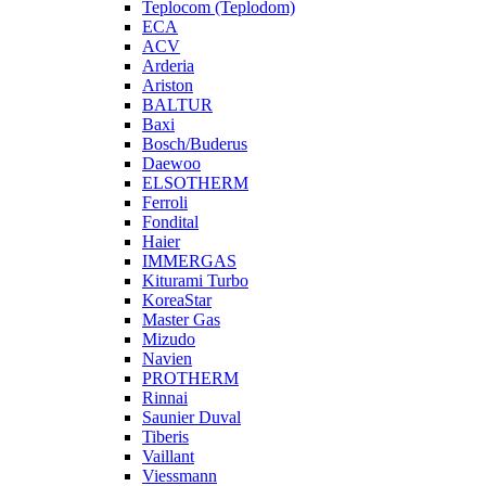
Teplocom (Teplodom)
ECA
ACV
Arderia
Ariston
BALTUR
Baxi
Bosch/Buderus
Daewoo
ELSOTHERM
Ferroli
Fondital
Haier
IMMERGAS
Kiturami Turbo
KoreaStar
Master Gas
Mizudo
Navien
PROTHERM
Rinnai
Saunier Duval
Tiberis
Vaillant
Viessmann