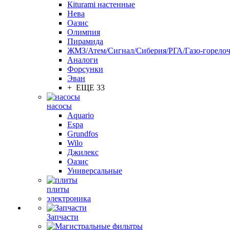
Кiturami настенные
Нева
Оазис
Олимпия
Пирамида
ЖМЗ/Атем/Сигнал/Сиберия/РГА/Газо-горелоч
Aналоги
Форсунки
Эван
+ ЕЩЕ 33
насосы
Aquario
Espa
Grundfos
Wilo
Джилекс
Оазис
Универсальные
плиты
электроника
Запчасти