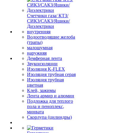
Счетчики газа/ КТЗ/
СИКЗ/САКЗ/Ящики/
Диэлектрики
внутренняя
Водоотводящие желоба
(трапы)
малошумная
наружняя
Демферная лента
Звукоизоляции
Изоляция K-FLEX
Изоляция трубная серая
Изоляция трубная
цветная
Клей, зажимы
Лента армир и алюмин
Подложка для теплого
пола и пеноплекс,
минвата
Скорлупа (цилиндры)