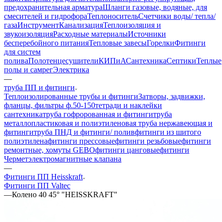
предохранительная арматура
Шланги газовые, водяные, для
смесителей и гидрофора
Теплоноситель
Счетчики воды/ тепла/
газа
Инструмент
Канализация
Теплоизоляция и
звукоизоляция
Расходные материалы
Источники
бесперебойного питания
Тепловые завесы
Горелки
Фитинги
для систем
полива
Полотенцесушители
КИПиА
Сантехника
Септики
Теплые
полы и самрег
Электрика
—
труба ПП и фитинги
Теплоизолированные трубы и фитинги
Затворы, задвижки,
фланцы, фильтры ф.50-150
тетради и наклейки
сантехника
труба гофророванная и фитинги
труба
металлопластиковая и полиэтиленовая
труба нержавеющая и
фитинги
труба ПНД и фитинги/ полив
фитинги из шитого
полиэтилена
фитинги прессовые
фитинги резьбовые
фитинги
ремонтные, хомуты GEBO
фитинги цанговые
фитинги
Чермет
электромагнитные клапана
—
Фитинги ПП Heisskraft
Фитинги ПП Valtec
—
Колено 40 45° "HEISSKRAFT"