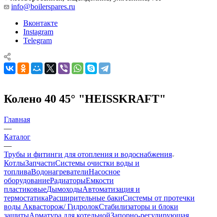
info@boilerspares.ru
Вконтакте
Instagram
Telegram
Колено 40 45° "HEISSKRAFT"
Главная
—
Каталог
—
Трубы и фитинги для отопления и водоснабжения
Котлы
Запчасти
Системы очистки воды и
топлива
Водонагреватели
Насосное
оборудование
Радиаторы
Емкости
пластиковые
Дымоходы
Автоматизация и
термостатика
Расширительные баки
Системы от протечки
воды Аквасторож/ Гидролок
Стабилизаторы и блоки
защиты
Арматура для котельной
Запорно-регулирующая,