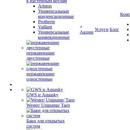
к настенным котлам
Ariston
Универсальные
Ком
конденсационные
Protherm
Vaillant
Услуги
Блог
Универсальные
Акции
конвекционные
нержавеющие
двустенные
нержавеющие
одностенные
GWS и Aquasky
Wester/ Unipump/ Taen
Баки для открытых
систем