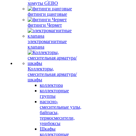
хомуты GEBO
фитинги цанговые
фитинги Чермет
электромагнитные
клапана
Коллекторы,
смесительная арматура/
шкафы
коллектора
коллекторные
группы
насосно-
смесительные узлы,
байпасы,
термосмесители,
унибоксы
Шкафы
коллекторные