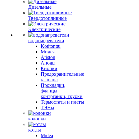
Дизельные
Твердотопливные
Электрические
водонагреватели
Kotitonttu
Мидея
Ariston
Аноды
Кнопки
Предохранительные
клапана
Прокладки,
фланцы,
контргайки, трубки
Термостаты и платы
ТЭНы
колонки
котлы
Midea