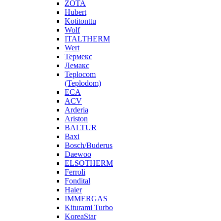
ZOTA
Hubert
Kotitonttu
Wolf
ITALTHERM
Wert
Термекс
Лемакс
Teplocom
(Teplodom)
ECA
ACV
Arderia
Ariston
BALTUR
Baxi
Bosch/Buderus
Daewoo
ELSOTHERM
Ferroli
Fondital
Haier
IMMERGAS
Kiturami Turbo
KoreaStar