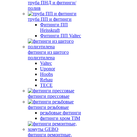
труба ПНД и фитинги/
полив
труба ПП и фитинги
Фитинги ПП
Heisskraft
Фитинги ПП Valtec
фитинги из шитого
полиэтилена
Valtec
Uponor
Hoobs
Rehau
TECE
фитинги прессовые
фитинги резьбовые
резьбовые фитинги
фитинги хром TIM
фитинги ремонтные,