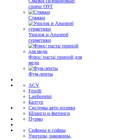
Смазки силиконовые/
спреи/ ОУГ
Стяжки
Унилок и Анаэроб
герметики
Флюс/ паста/ припой для
меди
Фум-ленты
ACV
Ferolli
Lamborgini
Балтур
Системы авто полива
Шланги и фитинги
Пурмо
Сифоны и гофры
Унитазы, раковины,