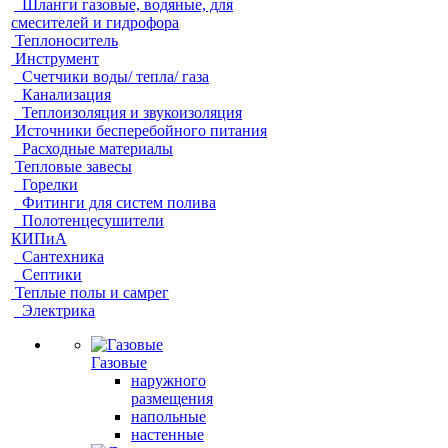
Шланги газовые, водяные, для
смесителей и гидрофора
Теплоноситель
Инструмент
Счетчики воды/ тепла/ газа
Канализация
Теплоизоляция и звукоизоляция
Источники бесперебойного питания
Расходные материалы
Тепловые завесы
Горелки
Фитинги для систем полива
Полотенцесушители
КИПиА
Сантехника
Септики
Теплые полы и самрег
Электрика
Газовые
наружного
размещения
напольные
настенные