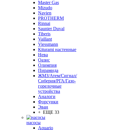
Master Gas
Mizudo
Navien
PROTHERM
Rinnai
Saunier Duval
Tiberis
Vaillant
Viessmann
Кiturami настенные
Нева
Оазис
Олимпия
Пирамида
ЖМЗ/Атем/Сигнал/
Сиберия/РГА/Газо-
горелочные
устройства
Aналоги
Форсунки
Эван
+ ЕЩЕ 33
насосы
Aquario