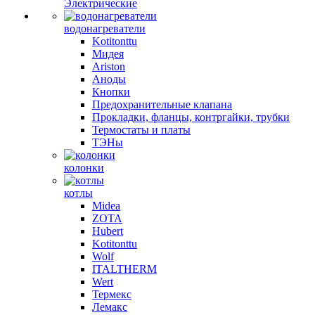
Электрические
водонагреватели
Kotitonttu
Мидея
Ariston
Аноды
Кнопки
Предохранительные клапана
Прокладки, фланцы, контргайки, трубки
Термостаты и платы
ТЭНы
колонки
котлы
Midea
ZOTA
Hubert
Kotitonttu
Wolf
ITALTHERM
Wert
Термекс
Лемакс