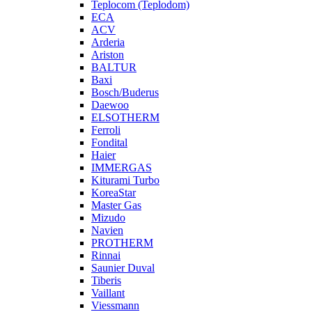
Teplocom (Teplodom)
ECA
ACV
Arderia
Ariston
BALTUR
Baxi
Bosch/Buderus
Daewoo
ELSOTHERM
Ferroli
Fondital
Haier
IMMERGAS
Kiturami Turbo
KoreaStar
Master Gas
Mizudo
Navien
PROTHERM
Rinnai
Saunier Duval
Tiberis
Vaillant
Viessmann