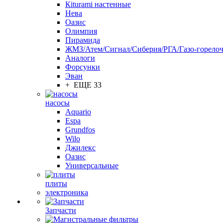
Кiturami настенные
Нева
Оазис
Олимпия
Пирамида
ЖМЗ/Атем/Сигнал/Сиберия/РГА/Газо-горелоч
Aналоги
Форсунки
Эван
+ ЕЩЕ 33
насосы
Aquario
Espa
Grundfos
Wilo
Джилекс
Оазис
Универсальные
плиты
электроника
Запчасти