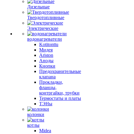
Дизельные
Твердотопливные
Электрические
водонагреватели
Kotitonttu
Мидея
Ariston
Аноды
Кнопки
Предохранительные
клапана
Прокладки,
фланцы,
контргайки, трубки
Термостаты и платы
ТЭНы
колонки
котлы
Midea