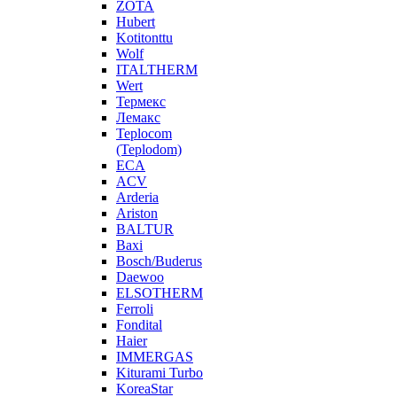
ZOTA
Hubert
Kotitonttu
Wolf
ITALTHERM
Wert
Термекс
Лемакс
Teplocom
(Teplodom)
ECA
ACV
Arderia
Ariston
BALTUR
Baxi
Bosch/Buderus
Daewoo
ELSOTHERM
Ferroli
Fondital
Haier
IMMERGAS
Kiturami Turbo
KoreaStar