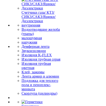
Счетчики газа/ КТЗ/
СИКЗ/САКЗ/Ящики/
Диэлектрики
внутренняя
Водоотводящие желоба
(трапы)
малошумная
наружняя
Демферная лента
Звукоизоляции
Изоляция K-FLEX
Изоляция трубная серая
Изоляция трубная
цветная
Клей, зажимы
Лента армир и алюмин
Подложка для теплого
пола и пеноплекс,
минвата
Скорлупа (цилиндры)