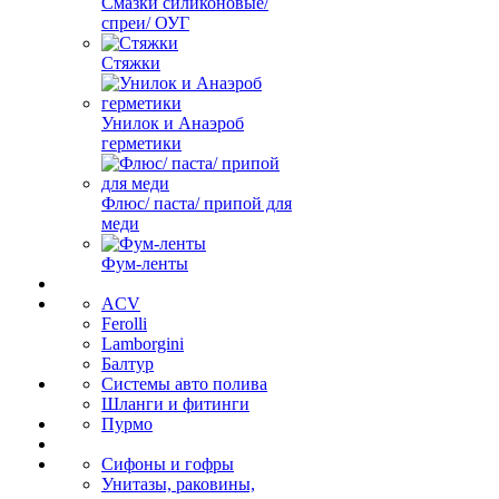
Смазки силиконовые/
спреи/ ОУГ
Стяжки
Унилок и Анаэроб
герметики
Флюс/ паста/ припой для
меди
Фум-ленты
ACV
Ferolli
Lamborgini
Балтур
Системы авто полива
Шланги и фитинги
Пурмо
Сифоны и гофры
Унитазы, раковины,