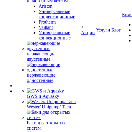
к настенным котлам
Ariston
Универсальные
Ком
конденсационные
Protherm
Vaillant
Услуги
Блог
Универсальные
Акции
конвекционные
нержавеющие
двустенные
нержавеющие
одностенные
GWS и Aquasky
Wester/ Unipump/ Taen
Баки для открытых
систем