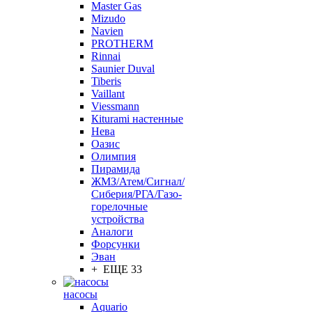
Master Gas
Mizudo
Navien
PROTHERM
Rinnai
Saunier Duval
Tiberis
Vaillant
Viessmann
Кiturami настенные
Нева
Оазис
Олимпия
Пирамида
ЖМЗ/Атем/Сигнал/
Сиберия/РГА/Газо-
горелочные
устройства
Aналоги
Форсунки
Эван
+ ЕЩЕ 33
насосы
Aquario