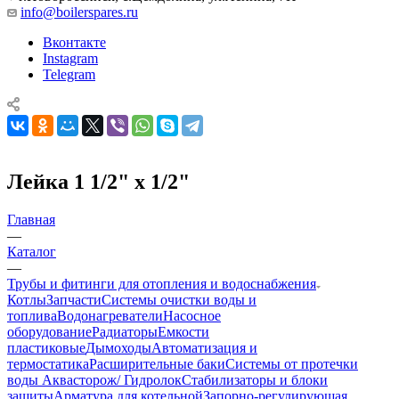
info@boilerspares.ru
Вконтакте
Instagram
Telegram
Лейка 1 1/2" х 1/2"
Главная
—
Каталог
—
Трубы и фитинги для отопления и водоснабжения
Котлы
Запчасти
Системы очистки воды и
топлива
Водонагреватели
Насосное
оборудование
Радиаторы
Емкости
пластиковые
Дымоходы
Автоматизация и
термостатика
Расширительные баки
Системы от протечки
воды Аквасторож/ Гидролок
Стабилизаторы и блоки
защиты
Арматура для котельной
Запорно-регулирующая,