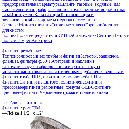
предохранительная арматура
Шланги газовые, водяные, для
смесителей и гидрофора
Теплоноситель
Счетчики воды/ тепла/
газа
Инструмент
Канализация
Теплоизоляция и
звукоизоляция
Расходные материалы
Источники
бесперебойного питания
Тепловые завесы
Горелки
Фитинги
для систем
полива
Полотенцесушители
КИПиА
Сантехника
Септики
Теплые
полы и самрег
Электрика
—
фитинги резьбовые
Теплоизолированные трубы и фитинги
Затворы, задвижки,
фланцы, фильтры ф.50-150
тетради и наклейки
сантехника
труба гофророванная и фитинги
труба
металлопластиковая и полиэтиленовая
труба нержавеющая и
фитинги
труба ПНД и фитинги/ полив
труба ПП и
фитинги
фитинги из шитого полиэтилена
фитинги
прессовые
фитинги ремонтные, хомуты GEBO
фитинги
цанговые
фитинги Чермет
электромагнитные клапана
—
резьбовые фитинги
фитинги хром TIM
—
Лейка 1 1/2" х 1/2"