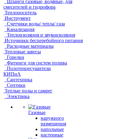
Шланги газовые, водяные, для
смесителей и гидрофора
Теплоноситель
Инструмент
Счетчики воды/ тепла/ газа
Канализация
Теплоизоляция и звукоизоляция
Источники бесперебойного питания
Расходные материалы
Тепловые завесы
Горелки
Фитинги для систем полива
Полотенцесушители
КИПиА
Сантехника
Септики
Теплые полы и самрег
Электрика
Газовые
наружного
размещения
напольные
настенные