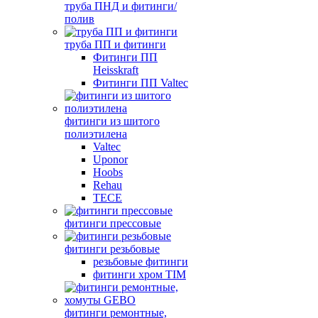
труба ПНД и фитинги/
полив
труба ПП и фитинги
Фитинги ПП
Heisskraft
Фитинги ПП Valtec
фитинги из шитого
полиэтилена
Valtec
Uponor
Hoobs
Rehau
TECE
фитинги прессовые
фитинги резьбовые
резьбовые фитинги
фитинги хром TIM
фитинги ремонтные,