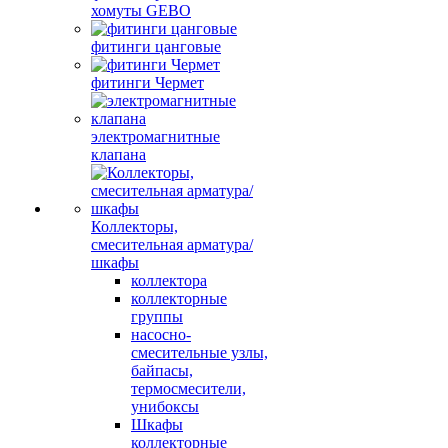
хомуты GEBO
фитинги цанговые
фитинги Чермет
электромагнитные
клапана
Коллекторы,
смесительная арматура/
шкафы
коллектора
коллекторные
группы
насосно-
смесительные узлы,
байпасы,
термосмесители,
унибоксы
Шкафы
коллекторные