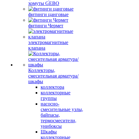
хомуты GEBO
фитинги цанговые
фитинги Чермет
электромагнитные
клапана
Коллекторы,
смесительная арматура/
шкафы
коллектора
коллекторные
группы
насосно-
смесительные узлы,
байпасы,
термосмесители,
унибоксы
Шкафы
коллекторные