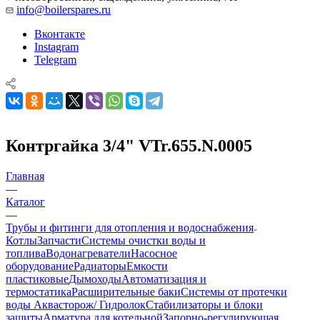
info@boilerspares.ru
Вконтакте
Instagram
Telegram
Контргайка 3/4" VTr.655.N.0005
Главная
—
Каталог
—
Трубы и фитинги для отопления и водоснабжения
Котлы
Запчасти
Системы очистки воды и
топлива
Водонагреватели
Насосное
оборудование
Радиаторы
Емкости
пластиковые
Дымоходы
Автоматизация и
термостатика
Расширительные баки
Системы от протечки
воды Аквасторож/ Гидролок
Стабилизаторы и блоки
защиты
Арматура для котельной
Запорно-регулирующая,