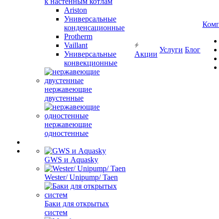
к настенным котлам
Ariston
Универсальные
Ком
конденсационные
Protherm
Vaillant
Услуги
Блог
Универсальные
Акции
конвекционные
нержавеющие
двустенные
нержавеющие
одностенные
GWS и Aquasky
Wester/ Unipump/ Taen
Баки для открытых
систем