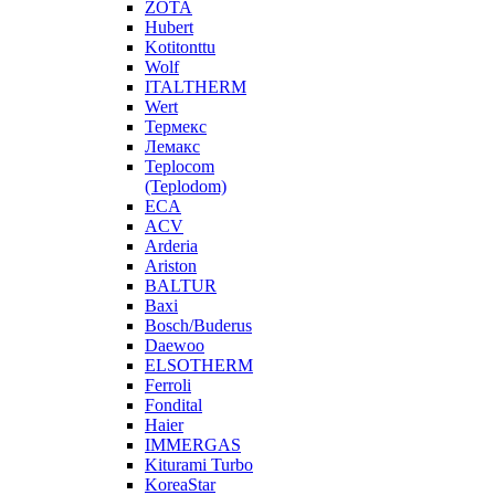
ZOTA
Hubert
Kotitonttu
Wolf
ITALTHERM
Wert
Термекс
Лемакс
Teplocom
(Teplodom)
ECA
ACV
Arderia
Ariston
BALTUR
Baxi
Bosch/Buderus
Daewoo
ELSOTHERM
Ferroli
Fondital
Haier
IMMERGAS
Kiturami Turbo
KoreaStar