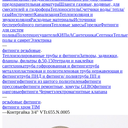
предохранительная арматура
Шланги газовые, водяные, для
смесителей и гидрофора
Теплоноситель
Счетчики воды/ тепла/
газа
Инструмент
Канализация
Теплоизоляция и
звукоизоляция
Расходные материалы
Источники
бесперебойного питания
Тепловые завесы
Горелки
Фитинги
для систем
полива
Полотенцесушители
КИПиА
Сантехника
Септики
Теплые
полы и самрег
Электрика
—
фитинги резьбовые
Теплоизолированные трубы и фитинги
Затворы, задвижки,
фланцы, фильтры ф.50-150
тетради и наклейки
сантехника
труба гофророванная и фитинги
труба
металлопластиковая и полиэтиленовая
труба нержавеющая и
фитинги
труба ПНД и фитинги/ полив
труба ПП и
фитинги
фитинги из шитого полиэтилена
фитинги
прессовые
фитинги ремонтные, хомуты GEBO
фитинги
цанговые
фитинги Чермет
электромагнитные клапана
—
резьбовые фитинги
фитинги хром TIM
—
Контргайка 3/4" VTr.655.N.0005