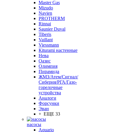
Master Gas
Mizudo
Navien
PROTHERM
Rinnai
Saunier Duval
Tiberis
Vaillant
Viessmann
Кiturami настенные
Нева
Оазис
Олимпия
Пирамида
ЖМЗ/Атем/Сигнал/
Сиберия/РГА/Газо-
горелочные
устройства
Aналоги
Форсунки
Эван
+ ЕЩЕ 33
насосы
Aquario