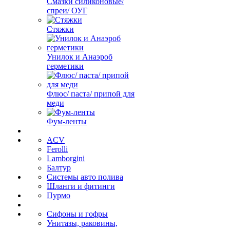
Смазки силиконовые/
спреи/ ОУГ
Стяжки
Унилок и Анаэроб
герметики
Флюс/ паста/ припой для
меди
Фум-ленты
ACV
Ferolli
Lamborgini
Балтур
Системы авто полива
Шланги и фитинги
Пурмо
Сифоны и гофры
Унитазы, раковины,