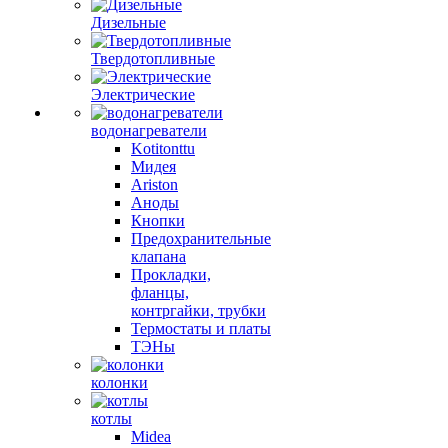
Дизельные
Твердотопливные
Электрические
водонагреватели
Kotitonttu
Мидея
Ariston
Аноды
Кнопки
Предохранительные
клапана
Прокладки,
фланцы,
контргайки, трубки
Термостаты и платы
ТЭНы
колонки
котлы
Midea