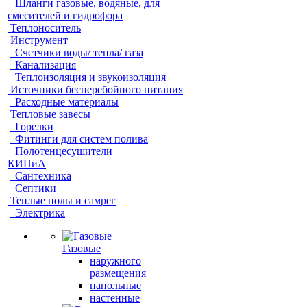
Шланги газовые, водяные, для
смесителей и гидрофора
Теплоноситель
Инструмент
Счетчики воды/ тепла/ газа
Канализация
Теплоизоляция и звукоизоляция
Источники бесперебойного питания
Расходные материалы
Тепловые завесы
Горелки
Фитинги для систем полива
Полотенцесушители
КИПиА
Сантехника
Септики
Теплые полы и самрег
Электрика
Газовые
наружного
размещения
напольные
настенные