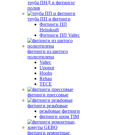
труба ПНД и фитинги/
полив
труба ПП и фитинги
Фитинги ПП
Heisskraft
Фитинги ПП Valtec
фитинги из шитого
полиэтилена
Valtec
Uponor
Hoobs
Rehau
TECE
фитинги прессовые
фитинги резьбовые
резьбовые фитинги
фитинги хром TIM
фитинги ремонтные,