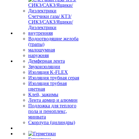
Счетчики газа/ КТЗ/
СИКЗ/САКЗ/Ящики/
Диэлектрики
внутренняя
Водоотводящие желоба
(трапы)
малошумная
наружняя
Демферная лента
Звукоизоляции
Изоляция K-FLEX
Изоляция трубная серая
Изоляция трубная
цветная
Клей, зажимы
Лента армир и алюмин
Подложка для теплого
пола и пеноплекс,
минвата
Скорлупа (цилиндры)