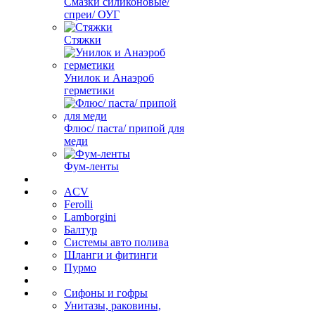
Смазки силиконовые/
спреи/ ОУГ
Стяжки
Унилок и Анаэроб
герметики
Флюс/ паста/ припой для
меди
Фум-ленты
ACV
Ferolli
Lamborgini
Балтур
Системы авто полива
Шланги и фитинги
Пурмо
Сифоны и гофры
Унитазы, раковины,