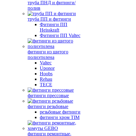
труба ПНД и фитинги/
полив
труба ПП и фитинги
Фитинги ПП
Heisskraft
Фитинги ПП Valtec
фитинги из шитого
полиэтилена
Valtec
Uponor
Hoobs
Rehau
TECE
фитинги прессовые
фитинги резьбовые
резьбовые фитинги
фитинги хром TIM
фитинги ремонтные,