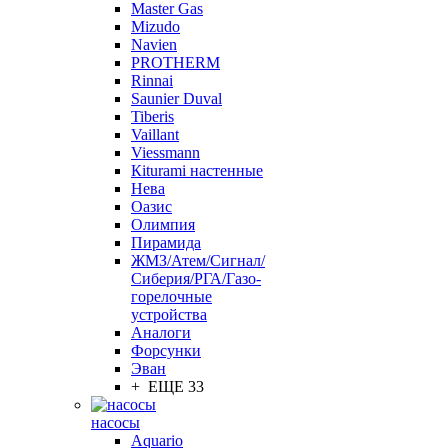
Master Gas
Mizudo
Navien
PROTHERM
Rinnai
Saunier Duval
Tiberis
Vaillant
Viessmann
Кiturami настенные
Нева
Оазис
Олимпия
Пирамида
ЖМЗ/Атем/Сигнал/
Сиберия/РГА/Газо-
горелочные
устройства
Aналоги
Форсунки
Эван
+ ЕЩЕ 33
насосы
Aquario