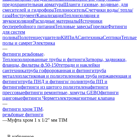
предохранительная арматура
Шланги газовые, водяные, для
смесителей и гидрофора
Теплоноситель
Счетчики воды/ тепла/
газа
Инструмент
Канализация
Теплоизоляция и
звукоизоляция
Расходные материалы
Источники
бесперебойного питания
Тепловые завесы
Горелки
Фитинги
для систем
полива
Полотенцесушители
КИПиА
Сантехника
Септики
Теплые
полы и самрег
Электрика
—
фитинги резьбовые
Теплоизолированные трубы и фитинги
Затворы, задвижки,
фланцы, фильтры ф.50-150
тетради и наклейки
сантехника
труба гофророванная и фитинги
труба
металлопластиковая и полиэтиленовая
труба нержавеющая и
фитинги
труба ПНД и фитинги/ полив
труба ПП и
фитинги
фитинги из шитого полиэтилена
фитинги
прессовые
фитинги ремонтные, хомуты GEBO
фитинги
цанговые
фитинги Чермет
электромагнитные клапана
—
фитинги хром TIM
резьбовые фитинги
—
Муфта хром 1 х 1/2" мм TIM
В избранное