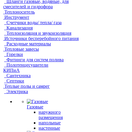
Шланги газовые, водяные, для
смесителей и гидрофора
Теплоноситель
Инструмент
Счетчики воды/ тепла/ газа
Канализация
Теплоизоляция и звукоизоляция
Источники бесперебойного питания
Расходные материалы
Тепловые завесы
Горелки
Фитинги для систем полива
Полотенцесушители
КИПиА
Сантехника
Септики
Теплые полы и самрег
Электрика
Газовые
наружного
размещения
напольные
настенные