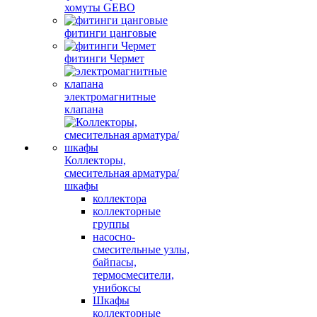
хомуты GEBO
фитинги цанговые
фитинги Чермет
электромагнитные
клапана
Коллекторы,
смесительная арматура/
шкафы
коллектора
коллекторные
группы
насосно-
смесительные узлы,
байпасы,
термосмесители,
унибоксы
Шкафы
коллекторные