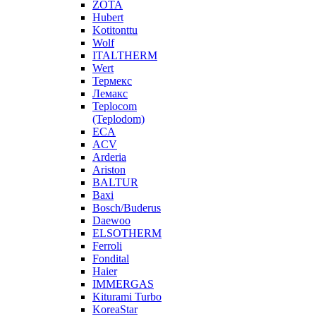
ZOTA
Hubert
Kotitonttu
Wolf
ITALTHERM
Wert
Термекс
Лемакс
Teplocom
(Teplodom)
ECA
ACV
Arderia
Ariston
BALTUR
Baxi
Bosch/Buderus
Daewoo
ELSOTHERM
Ferroli
Fondital
Haier
IMMERGAS
Kiturami Turbo
KoreaStar