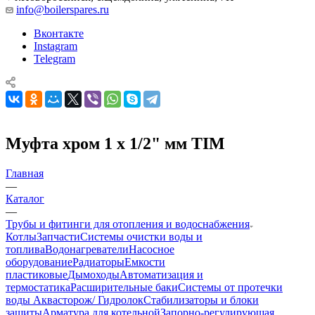
info@boilerspares.ru
Вконтакте
Instagram
Telegram
Муфта хром 1 х 1/2" мм TIM
Главная
—
Каталог
—
Трубы и фитинги для отопления и водоснабжения
Котлы
Запчасти
Системы очистки воды и
топлива
Водонагреватели
Насосное
оборудование
Радиаторы
Емкости
пластиковые
Дымоходы
Автоматизация и
термостатика
Расширительные баки
Системы от протечки
воды Аквасторож/ Гидролок
Стабилизаторы и блоки
защиты
Арматура для котельной
Запорно-регулирующая,