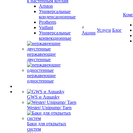
к настенным котлам
Ariston
Универсальные
Ком
конденсационные
Protherm
Vaillant
Услуги
Блог
Универсальные
Акции
конвекционные
нержавеющие
двустенные
нержавеющие
одностенные
GWS и Aquasky
Wester/ Unipump/ Taen
Баки для открытых
систем