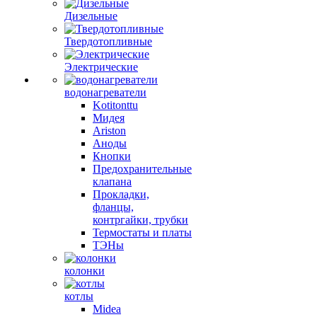
Дизельные
Твердотопливные
Электрические
водонагреватели
Kotitonttu
Мидея
Ariston
Аноды
Кнопки
Предохранительные
клапана
Прокладки,
фланцы,
контргайки, трубки
Термостаты и платы
ТЭНы
колонки
котлы
Midea