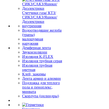
Счетчики газа/ КТЗ/
СИКЗ/САКЗ/Ящики/
Диэлектрики
внутренняя
Водоотводящие желоба
(трапы)
малошумная
наружняя
Демферная лента
Звукоизоляции
Изоляция K-FLEX
Изоляция трубная серая
Изоляция трубная
цветная
Клей, зажимы
Лента армир и алюмин
Подложка для теплого
пола и пеноплекс,
минвата
Скорлупа (цилиндры)