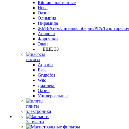
Кiturami настенные
Нева
Оазис
Олимпия
Пирамида
ЖМЗ/Атем/Сигнал/Сиберия/РГА/Газо-горелоч
Aналоги
Форсунки
Эван
+ ЕЩЕ 33
насосы
Aquario
Espa
Grundfos
Wilo
Джилекс
Оазис
Универсальные
плиты
электроника
Запчасти