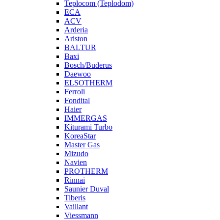
Teplocom (Teplodom)
ECA
ACV
Arderia
Ariston
BALTUR
Baxi
Bosch/Buderus
Daewoo
ELSOTHERM
Ferroli
Fondital
Haier
IMMERGAS
Kiturami Turbo
KoreaStar
Master Gas
Mizudo
Navien
PROTHERM
Rinnai
Saunier Duval
Tiberis
Vaillant
Viessmann