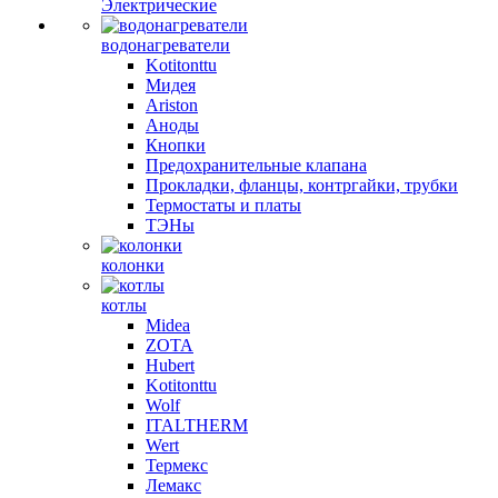
Электрические
водонагреватели
Kotitonttu
Мидея
Ariston
Аноды
Кнопки
Предохранительные клапана
Прокладки, фланцы, контргайки, трубки
Термостаты и платы
ТЭНы
колонки
котлы
Midea
ZOTA
Hubert
Kotitonttu
Wolf
ITALTHERM
Wert
Термекс
Лемакс