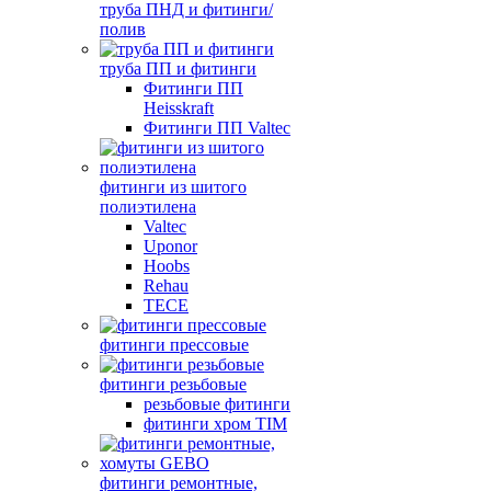
труба ПНД и фитинги/
полив
труба ПП и фитинги
Фитинги ПП
Heisskraft
Фитинги ПП Valtec
фитинги из шитого
полиэтилена
Valtec
Uponor
Hoobs
Rehau
TECE
фитинги прессовые
фитинги резьбовые
резьбовые фитинги
фитинги хром TIM
фитинги ремонтные,