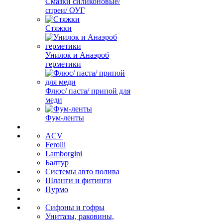
Смазки силиконовые/
спреи/ ОУГ
Стяжки
Унилок и Анаэроб
герметики
Флюс/ паста/ припой для
меди
Фум-ленты
ACV
Ferolli
Lamborgini
Балтур
Системы авто полива
Шланги и фитинги
Пурмо
Сифоны и гофры
Унитазы, раковины,