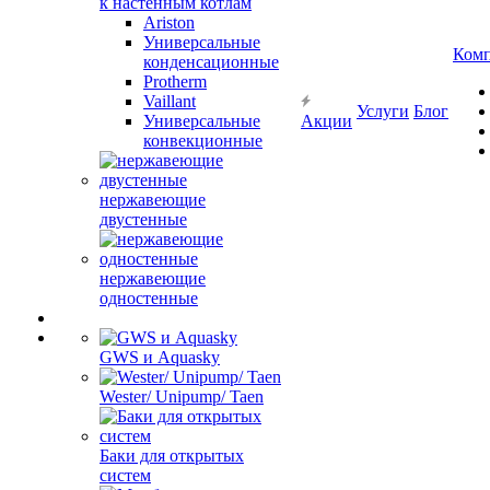
к настенным котлам
Ariston
Универсальные
Ком
конденсационные
Protherm
Vaillant
Услуги
Блог
Универсальные
Акции
конвекционные
нержавеющие
двустенные
нержавеющие
одностенные
GWS и Aquasky
Wester/ Unipump/ Taen
Баки для открытых
систем