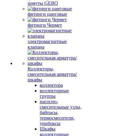
хомуты GEBO
фитинги цанговые
фитинги Чермет
электромагнитные
клапана
Коллекторы,
смесительная арматура/
шкафы
коллектора
коллекторные
группы
насосно-
смесительные узлы,
байпасы,
термосмесители,
унибоксы
Шкафы
коллекторные