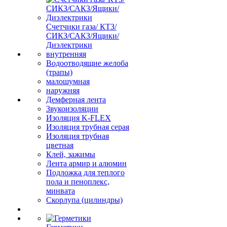
Счетчики газа/ КТЗ/
СИКЗ/САКЗ/Ящики/
Диэлектрики
внутренняя
Водоотводящие желоба
(трапы)
малошумная
наружняя
Демферная лента
Звукоизоляции
Изоляция K-FLEX
Изоляция трубная серая
Изоляция трубная
цветная
Клей, зажимы
Лента армир и алюмин
Подложка для теплого
пола и пеноплекс,
минвата
Скорлупа (цилиндры)