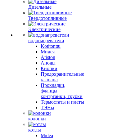
Дизельные
Твердотопливные
Электрические
водонагреватели
Kotitonttu
Мидея
Ariston
Аноды
Кнопки
Предохранительные
клапана
Прокладки,
фланцы,
контргайки, трубки
Термостаты и платы
ТЭНы
колонки
котлы
Midea