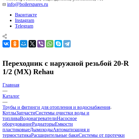
info@boilerspares.ru
Вконтакте
Instagram
Telegram
Переходник с наружной резьбой 20-R
1/2 (MX) Rehau
Главная
—
Каталог
—
Трубы и фитинги для отопления и водоснабжения
Котлы
Запчасти
Системы очистки воды и
топлива
Водонагреватели
Насосное
оборудование
Радиаторы
Емкости
пластиковые
Дымоходы
Автоматизация и
термостатика
Расширительные баки
Системы от протечки