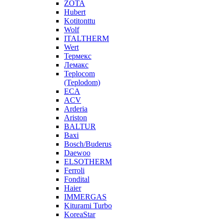
ZOTA
Hubert
Kotitonttu
Wolf
ITALTHERM
Wert
Термекс
Лемакс
Teplocom
(Teplodom)
ECA
ACV
Arderia
Ariston
BALTUR
Baxi
Bosch/Buderus
Daewoo
ELSOTHERM
Ferroli
Fondital
Haier
IMMERGAS
Kiturami Turbo
KoreaStar