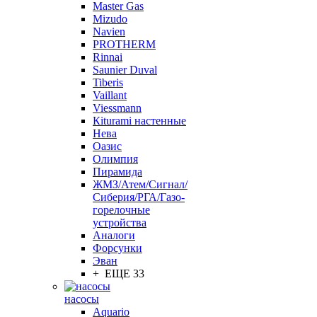
Master Gas
Mizudo
Navien
PROTHERM
Rinnai
Saunier Duval
Tiberis
Vaillant
Viessmann
Кiturami настенные
Нева
Оазис
Олимпия
Пирамида
ЖМЗ/Атем/Сигнал/
Сиберия/РГА/Газо-
горелочные
устройства
Aналоги
Форсунки
Эван
+ ЕЩЕ 33
насосы
Aquario