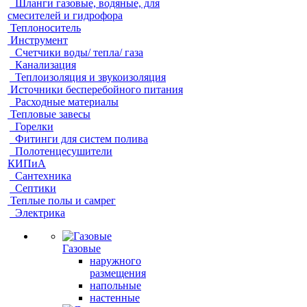
Шланги газовые, водяные, для
смесителей и гидрофора
Теплоноситель
Инструмент
Счетчики воды/ тепла/ газа
Канализация
Теплоизоляция и звукоизоляция
Источники бесперебойного питания
Расходные материалы
Тепловые завесы
Горелки
Фитинги для систем полива
Полотенцесушители
КИПиА
Сантехника
Септики
Теплые полы и самрег
Электрика
Газовые
наружного
размещения
напольные
настенные