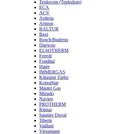
Teplocom (Teplodom)
ECA
ACV
Arderia
Ariston
BALTUR
Baxi
Bosch/Buderus
Daewoo
ELSOTHERM
Ferroli
Fondital
Haier
IMMERGAS
Kiturami Turbo
KoreaStar
Master Gas
Mizudo
Navien
PROTHERM
Rinnai
Saunier Duval
Tiberis
Vaillant
Viessmann