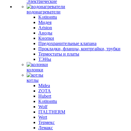
Электрические
водонагреватели
Kotitonttu
Мидея
Ariston
Аноды
Кнопки
Предохранительные клапана
Прокладки, фланцы, контргайки, трубки
Термостаты и платы
ТЭНы
колонки
котлы
Midea
ZOTA
Hubert
Kotitonttu
Wolf
ITALTHERM
Wert
Термекс
Лемакс