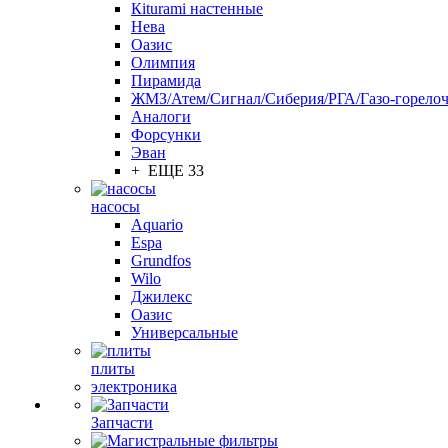
Кiturami настенные
Нева
Оазис
Олимпия
Пирамида
ЖМЗ/Атем/Сигнал/Сиберия/РГА/Газо-горелоч
Aналоги
Форсунки
Эван
+ ЕЩЕ 33
насосы
Aquario
Espa
Grundfos
Wilo
Джилекс
Оазис
Универсальные
плиты
электроника
Запчасти