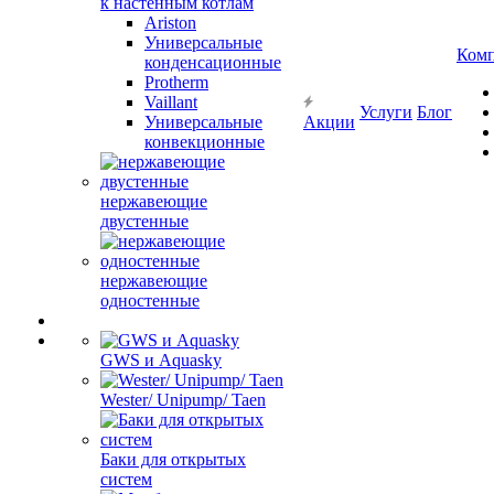
к настенным котлам
Ariston
Универсальные
Ком
конденсационные
Protherm
Vaillant
Услуги
Блог
Универсальные
Акции
конвекционные
нержавеющие
двустенные
нержавеющие
одностенные
GWS и Aquasky
Wester/ Unipump/ Taen
Баки для открытых
систем