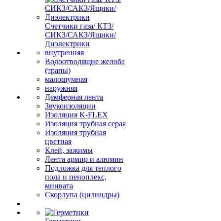
Счетчики газа/ КТЗ/
СИКЗ/САКЗ/Ящики/
Диэлектрики
внутренняя
Водоотводящие желоба
(трапы)
малошумная
наружняя
Демферная лента
Звукоизоляции
Изоляция K-FLEX
Изоляция трубная серая
Изоляция трубная
цветная
Клей, зажимы
Лента армир и алюмин
Подложка для теплого
пола и пеноплекс,
минвата
Скорлупа (цилиндры)