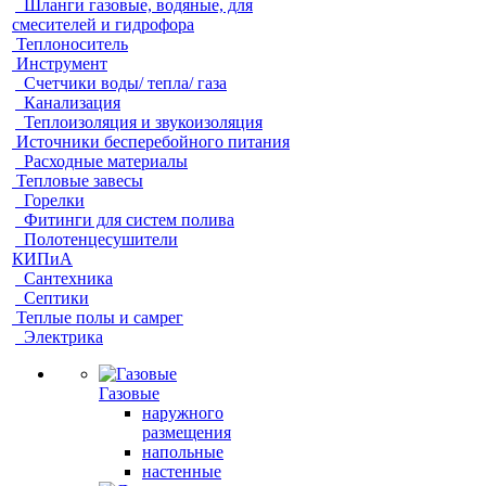
Шланги газовые, водяные, для
смесителей и гидрофора
Теплоноситель
Инструмент
Счетчики воды/ тепла/ газа
Канализация
Теплоизоляция и звукоизоляция
Источники бесперебойного питания
Расходные материалы
Тепловые завесы
Горелки
Фитинги для систем полива
Полотенцесушители
КИПиА
Сантехника
Септики
Теплые полы и самрег
Электрика
Газовые
наружного
размещения
напольные
настенные