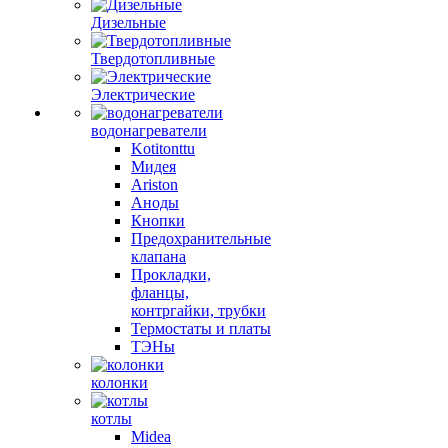
Дизельные
Твердотопливные
Электрические
водонагреватели
Kotitonttu
Мидея
Ariston
Аноды
Кнопки
Предохранительные
клапана
Прокладки,
фланцы,
контргайки, трубки
Термостаты и платы
ТЭНы
колонки
котлы
Midea