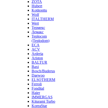
ZOTA
Hubert
Kotitonttu
Wolf
ITALTHERM
Wert
Термекс
Лемакс
Teplocom
(Teplodom)
ECA
ACV
Arderia
Ariston
BALTUR
Baxi
Bosch/Buderus
Daewoo
ELSOTHERM
Ferroli
Fondital
Haier
IMMERGAS
Kiturami Turbo
KoreaStar