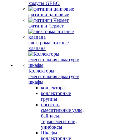
хомуты GEBO
фитинги цанговые
фитинги Чермет
электромагнитные
клапана
Коллекторы,
смесительная арматура/
шкафы
коллектора
коллекторные
группы
насосно-
смесительные узлы,
байпасы,
термосмесители,
унибоксы
Шкафы
коллекторные