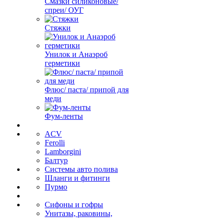
Смазки силиконовые/
спреи/ ОУГ
Стяжки
Унилок и Анаэроб
герметики
Флюс/ паста/ припой для
меди
Фум-ленты
ACV
Ferolli
Lamborgini
Балтур
Системы авто полива
Шланги и фитинги
Пурмо
Сифоны и гофры
Унитазы, раковины,