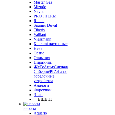
Master Gas
Mizudo
Navien
PROTHERM
Rinnai
Saunier Duval
Tiberis
Vaillant
Viessmann
Кiturami настенные
Нева
Оазис
Олимпия
Пирамида
ЖМЗ/Атем/Сигнал/
Сиберия/РГА/Газо-
горелочные
устройства
Aналоги
Форсунки
Эван
+ ЕЩЕ 33
насосы
Aquario