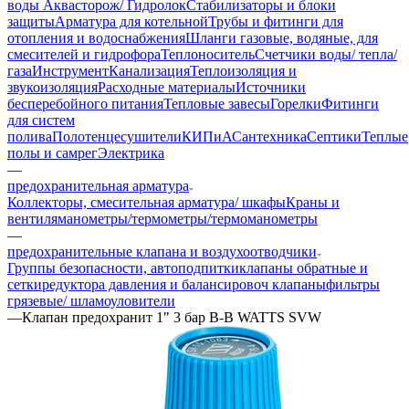
воды Аквасторож/ Гидролок
Стабилизаторы и блоки
защиты
Арматура для котельной
Трубы и фитинги для
отопления и водоснабжения
Шланги газовые, водяные, для
смесителей и гидрофора
Теплоноситель
Счетчики воды/ тепла/
газа
Инструмент
Канализация
Теплоизоляция и
звукоизоляция
Расходные материалы
Источники
бесперебойного питания
Тепловые завесы
Горелки
Фитинги
для систем
полива
Полотенцесушители
КИПиА
Сантехника
Септики
Теплые
полы и самрег
Электрика
—
предохранительная арматура
Коллекторы, смесительная арматура/ шкафы
Краны и
вентиля
манометры/термометры/термоманометры
—
предохранительные клапана и воздухоотводчики
Группы безопасности, автоподпитки
клапаны обратные и
сетки
редуктора давления и балансировоч клапаны
фильтры
грязевые/ шламоуловители
—
Клапан предохранит 1" 3 бар В-В WATTS SVW