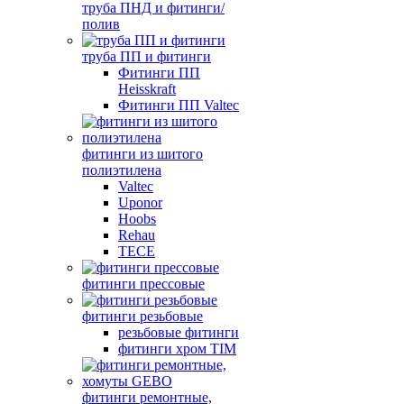
труба ПНД и фитинги/
полив
труба ПП и фитинги
Фитинги ПП
Heisskraft
Фитинги ПП Valtec
фитинги из шитого
полиэтилена
Valtec
Uponor
Hoobs
Rehau
TECE
фитинги прессовые
фитинги резьбовые
резьбовые фитинги
фитинги хром TIM
фитинги ремонтные,