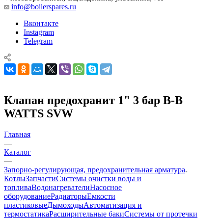
info@boilerspares.ru
Вконтакте
Instagram
Telegram
Клапан предохранит 1" 3 бар В-В
WATTS SVW
Главная
—
Каталог
—
Запорно-регулирующая, предохранительная арматура
Котлы
Запчасти
Системы очистки воды и
топлива
Водонагреватели
Насосное
оборудование
Радиаторы
Емкости
пластиковые
Дымоходы
Автоматизация и
термостатика
Расширительные баки
Системы от протечки