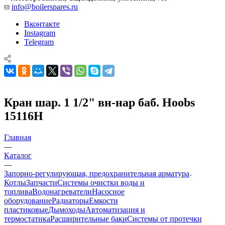
info@boilerspares.ru
Вконтакте
Instagram
Telegram
Кран шар. 1 1/2" вн-нар баб. Hoobs
15116Н
Главная
—
Каталог
—
Запорно-регулирующая, предохранительная арматура
Котлы
Запчасти
Системы очистки воды и
топлива
Водонагреватели
Насосное
оборудование
Радиаторы
Емкости
пластиковые
Дымоходы
Автоматизация и
термостатика
Расширительные баки
Системы от протечки