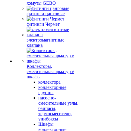
хомуты GEBO
фитинги цанговые
фитинги Чермет
электромагнитные
клапана
Коллекторы,
смесительная арматура/
шкафы
коллектора
коллекторные
группы
насосно-
смесительные узлы,
байпасы,
термосмесители,
унибоксы
Шкафы
коллекторные