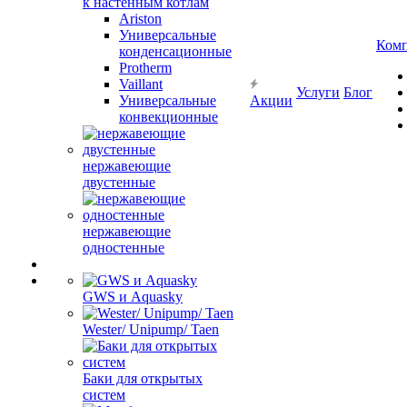
к настенным котлам
Ariston
Универсальные
Ком
конденсационные
Protherm
Vaillant
Услуги
Блог
Универсальные
Акции
конвекционные
нержавеющие
двустенные
нержавеющие
одностенные
GWS и Aquasky
Wester/ Unipump/ Taen
Баки для открытых
систем