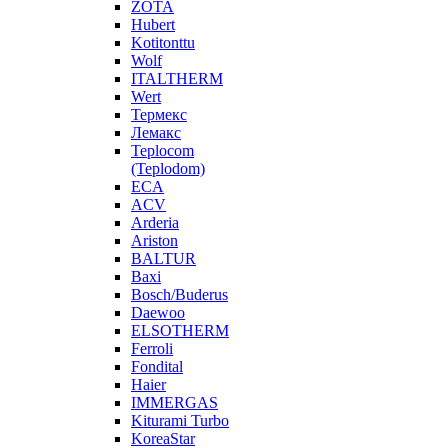
ZOTA
Hubert
Kotitonttu
Wolf
ITALTHERM
Wert
Термекс
Лемакс
Teplocom
(Teplodom)
ECA
ACV
Arderia
Ariston
BALTUR
Baxi
Bosch/Buderus
Daewoo
ELSOTHERM
Ferroli
Fondital
Haier
IMMERGAS
Kiturami Turbo
KoreaStar