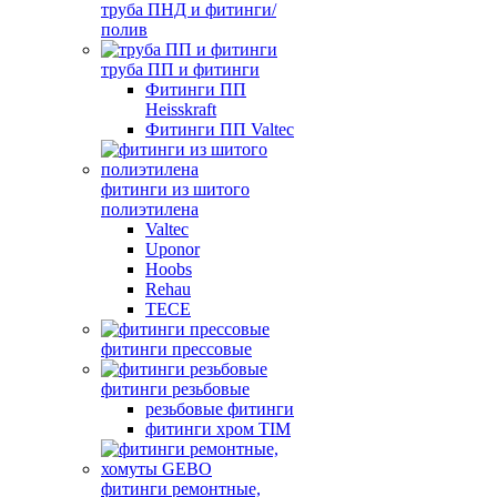
труба ПНД и фитинги/
полив
труба ПП и фитинги
Фитинги ПП
Heisskraft
Фитинги ПП Valtec
фитинги из шитого
полиэтилена
Valtec
Uponor
Hoobs
Rehau
TECE
фитинги прессовые
фитинги резьбовые
резьбовые фитинги
фитинги хром TIM
фитинги ремонтные,