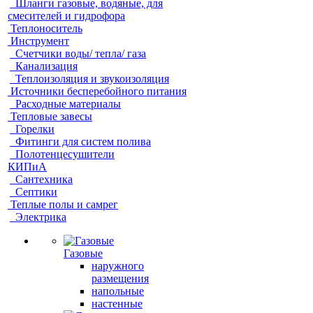
Шланги газовые, водяные, для
смесителей и гидрофора
Теплоноситель
Инструмент
Счетчики воды/ тепла/ газа
Канализация
Теплоизоляция и звукоизоляция
Источники бесперебойного питания
Расходные материалы
Тепловые завесы
Горелки
Фитинги для систем полива
Полотенцесушители
КИПиА
Сантехника
Септики
Теплые полы и самрег
Электрика
Газовые
наружного
размещения
напольные
настенные