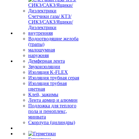
Счетчики газа/ КТЗ/
СИКЗ/САКЗ/Ящики/
Диэлектрики
внутренняя
Водоотводящие желоба
(трапы)
малошумная
наружняя
Демферная лента
Звукоизоляции
Изоляция K-FLEX
Изоляция трубная серая
Изоляция трубная
цветная
Клей, зажимы
Лента армир и алюмин
Подложка для теплого
пола и пеноплекс,
минвата
Скорлупа (цилиндры)