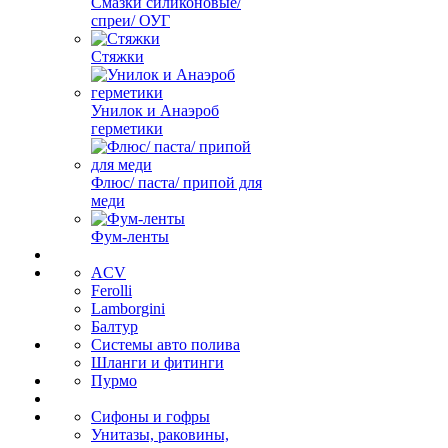
Смазки силиконовые/
спреи/ ОУГ
Стяжки
Унилок и Анаэроб
герметики
Флюс/ паста/ припой для
меди
Фум-ленты
ACV
Ferolli
Lamborgini
Балтур
Системы авто полива
Шланги и фитинги
Пурмо
Сифоны и гофры
Унитазы, раковины,