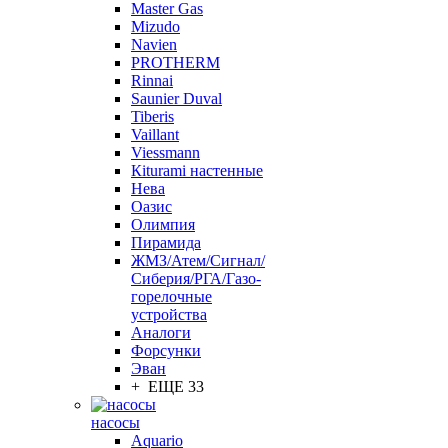
Master Gas
Mizudo
Navien
PROTHERM
Rinnai
Saunier Duval
Tiberis
Vaillant
Viessmann
Кiturami настенные
Нева
Оазис
Олимпия
Пирамида
ЖМЗ/Атем/Сигнал/
Сиберия/РГА/Газо-
горелочные
устройства
Aналоги
Форсунки
Эван
+ ЕЩЕ 33
насосы
Aquario