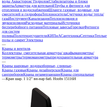
воды Аквасторож/ Гидролок
Стабилизаторы и блоки
защиты
Арматура для котельной
Трубы и фитинги для
отопления и водоснабжения
Шланги газовые, водяные, для
смесителей и гидрофора
Теплоноситель
Счетчики воды/ тепла/
газа
Инструмент
Канализация
Теплоизоляция и
звукоизоляция
Расходные материалы
Источники
бесперебойного питания
Тепловые завесы
Горелки
Фитинги
для систем
полива
Полотенцесушители
КИПиА
Сантехника
Септики
Теплые
полы и самрег
Электрика
—
Краны и вентиля
Коллекторы, смесительная арматура/ шкафы
манометры/
термометры/термоманометры
предохранительная арматура
—
Краны шаровые, водоразборные, сливные
Краны газовые
Краны дизайнерские
Краны для
санприборов
Краны незамерзающие
Краны специальные
—
Кран шар. 1 1/2" вн-нар баб. Hoobs 15116Н