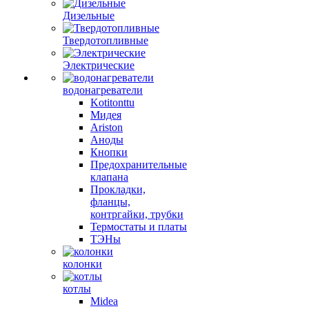
Дизельные
Твердотопливные
Электрические
водонагреватели
Kotitonttu
Мидея
Ariston
Аноды
Кнопки
Предохранительные
клапана
Прокладки,
фланцы,
контргайки, трубки
Термостаты и платы
ТЭНы
колонки
котлы
Midea