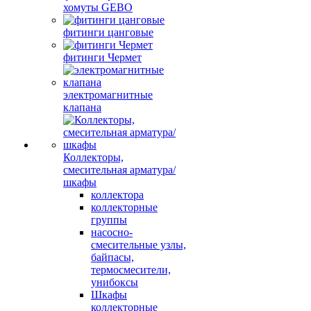
хомуты GEBO
фитинги цанговые
фитинги Чермет
электромагнитные
клапана
Коллекторы,
смесительная арматура/
шкафы
коллектора
коллекторные
группы
насосно-
смесительные узлы,
байпасы,
термосмесители,
унибоксы
Шкафы
коллекторные