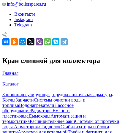
info@boilerspares.ru
Вконтакте
Instagram
Telegram
Кран сливной для коллектора
Главная
—
Каталог
—
Запорно-регулирующая, предохранительная арматура
Котлы
Запчасти
Системы очистки воды и
топлива
Водонагреватели
Насосное
оборудование
Радиаторы
Емкости
пластиковые
Дымоходы
Автоматизация и
термостатика
Расширительные баки
Системы от протечки
воды Аквасторож/ Гидролок
Стабилизаторы и блоки
защиты
Арматура для котельной
Трубы и фитинги для