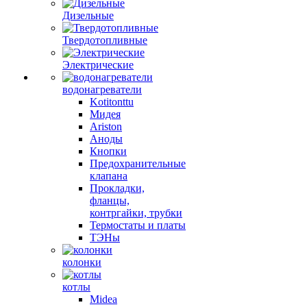
Дизельные
Твердотопливные
Электрические
водонагреватели
Kotitonttu
Мидея
Ariston
Аноды
Кнопки
Предохранительные
клапана
Прокладки,
фланцы,
контргайки, трубки
Термостаты и платы
ТЭНы
колонки
котлы
Midea