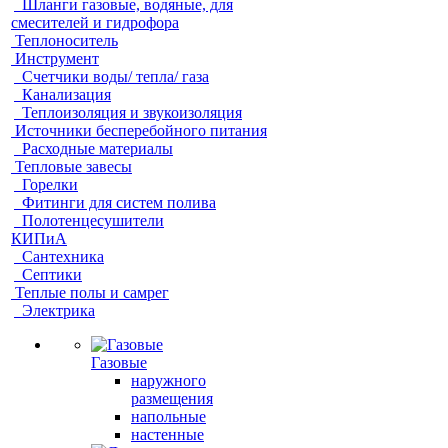
Шланги газовые, водяные, для
смесителей и гидрофора
Теплоноситель
Инструмент
Счетчики воды/ тепла/ газа
Канализация
Теплоизоляция и звукоизоляция
Источники бесперебойного питания
Расходные материалы
Тепловые завесы
Горелки
Фитинги для систем полива
Полотенцесушители
КИПиА
Сантехника
Септики
Теплые полы и самрег
Электрика
Газовые
наружного
размещения
напольные
настенные