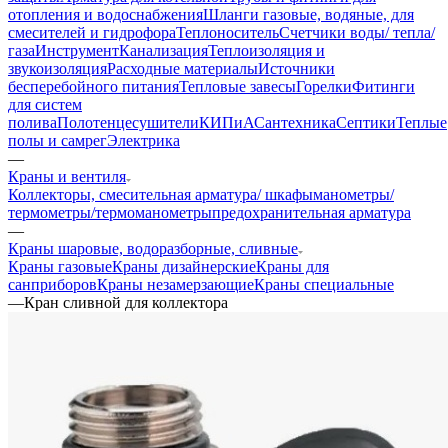
отопления и водоснабжения
Шланги газовые, водяные, для
смесителей и гидрофора
Теплоноситель
Счетчики воды/ тепла/
газа
Инструмент
Канализация
Теплоизоляция и
звукоизоляция
Расходные материалы
Источники
бесперебойного питания
Тепловые завесы
Горелки
Фитинги
для систем
полива
Полотенцесушители
КИПиА
Сантехника
Септики
Теплые
полы и самрег
Электрика
—
Краны и вентиля
Коллекторы, смесительная арматура/ шкафы
манометры/
термометры/термоманометры
предохранительная арматура
—
Краны шаровые, водоразборные, сливные
Краны газовые
Краны дизайнерские
Краны для
санприборов
Краны незамерзающие
Краны специальные
—
Кран сливной для коллектора