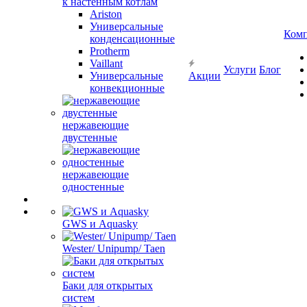
к настенным котлам
Ariston
Универсальные
Ком
конденсационные
Protherm
Vaillant
Услуги
Блог
Универсальные
Акции
конвекционные
нержавеющие
двустенные
нержавеющие
одностенные
GWS и Aquasky
Wester/ Unipump/ Taen
Баки для открытых
систем