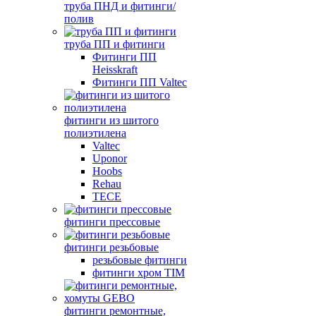
труба ПНД и фитинги/
полив
труба ПП и фитинги
Фитинги ПП
Heisskraft
Фитинги ПП Valtec
фитинги из шитого
полиэтилена
Valtec
Uponor
Hoobs
Rehau
TECE
фитинги прессовые
фитинги резьбовые
резьбовые фитинги
фитинги хром TIM
фитинги ремонтные,