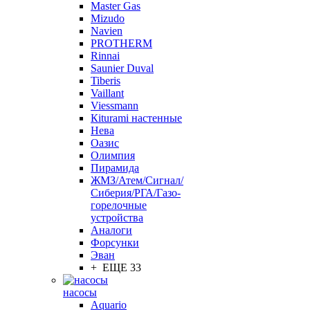
Master Gas
Mizudo
Navien
PROTHERM
Rinnai
Saunier Duval
Tiberis
Vaillant
Viessmann
Кiturami настенные
Нева
Оазис
Олимпия
Пирамида
ЖМЗ/Атем/Сигнал/
Сиберия/РГА/Газо-
горелочные
устройства
Aналоги
Форсунки
Эван
+ ЕЩЕ 33
насосы
Aquario