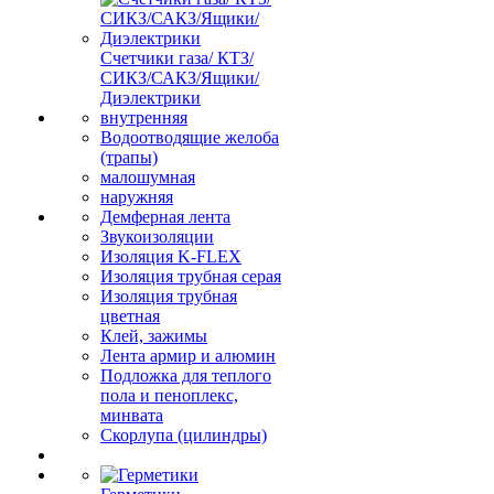
Счетчики газа/ КТЗ/
СИКЗ/САКЗ/Ящики/
Диэлектрики
внутренняя
Водоотводящие желоба
(трапы)
малошумная
наружняя
Демферная лента
Звукоизоляции
Изоляция K-FLEX
Изоляция трубная серая
Изоляция трубная
цветная
Клей, зажимы
Лента армир и алюмин
Подложка для теплого
пола и пеноплекс,
минвата
Скорлупа (цилиндры)