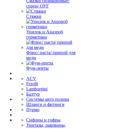
Смазки силиконовые/
спреи/ ОУГ
Стяжки
Унилок и Анаэроб
герметики
Флюс/ паста/ припой для
меди
Фум-ленты
ACV
Ferolli
Lamborgini
Балтур
Системы авто полива
Шланги и фитинги
Пурмо
Сифоны и гофры
Унитазы, раковины,