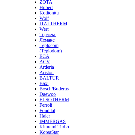
ZOTA
Hubert
Kotitonttu
Wolf
ITALTHERM
Wert
Термекс
Лемакс
Teplocom
(Teplodom)
ECA
ACV
Arderia
Ariston
BALTUR
Baxi
Bosch/Buderus
Daewoo
ELSOTHERM
Ferroli
Fondital
Haier
IMMERGAS
Kiturami Turbo
KoreaStar